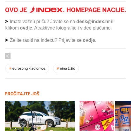
Imate važnu priču? Javite se na
desk@index.hr
ili
klikom
ovdje
. Atraktivne fotografije i videe plaćamo.
Želite raditi na Indexu? Prijavite se
ovdje
.
#
eurosong kladionice
#
nina žižić
PROČITAJTE JOŠ