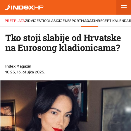
PRETPLATA
ZID
VIJESTI
OGLASI
CIJENE
SPORT
MAGAZIN
RECEPTI
KALENDA
Tko stoji slabije od Hrvatske
na Eurosong kladionicama?
Index Magazin
10:25, 13. ožujka 2025.