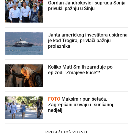
Gordan Jandroković i supruga Sonja
privukli pažnju u Sinju
Jahta američkog investitora usidrena
je kod Trogira, privlači pažnju
prolaznika
Koliko Matt Smith zarađuje po
epizodi "Zmajeve kuće"?
FOTO
Maksimir pun šetača,
Zagrepčani uživaju u sunčanoj
nedjelji
PRIKAŽI JOŠ VIJESTI