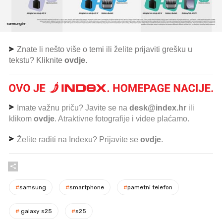
Znate li nešto više o temi ili želite prijaviti grešku u
tekstu? Kliknite
ovdje
.
Imate važnu priču? Javite se na
desk@index.hr
ili
klikom
ovdje
. Atraktivne fotografije i videe plaćamo.
Želite raditi na Indexu? Prijavite se
ovdje
.
#
samsung
#
smartphone
#
pametni telefon
#
galaxy s25
#
s25