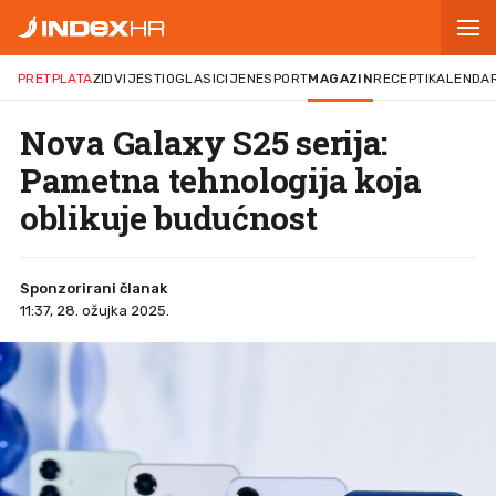
PRETPLATA
ZID
VIJESTI
OGLASI
CIJENE
SPORT
MAGAZIN
RECEPTI
KALENDA
Nova Galaxy S25 serija:
Pametna tehnologija koja
oblikuje budućnost
Sponzorirani članak
11:37, 28. ožujka 2025.