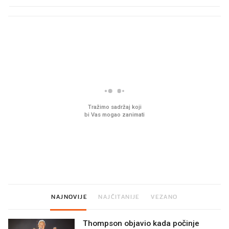
PROČITAJTE JOŠ
Mjesecima planiramo novu
Što povezuje Lexus i
kuhinju, a jednu važnu odluku
legendarnog Ponyja?
donesemo u samo deset
minuta
NAJNOVIJE
NAJČITANIJE
VEZANO
Thompson objavio kada počinje