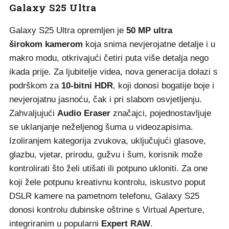
Galaxy S25 Ultra
Galaxy S25 Ultra opremljen je
50 MP ultra
širokom kamerom
koja snima nevjerojatne detalje i u
makro modu, otkrivajući četiri puta više detalja nego
ikada prije. Za ljubitelje videa, nova generacija dolazi s
podrškom za
10-bitni HDR
, koji donosi bogatije boje i
nevjerojatnu jasnoću, čak i pri slabom osvjetljenju.
Zahvaljujući
Audio Eraser
značajci, pojednostavljuje
se uklanjanje neželjenog šuma u videozapisima.
Izoliranjem kategorija zvukova, uključujući glasove,
glazbu, vjetar, prirodu, gužvu i šum, korisnik može
kontrolirati što želi utišati ili potpuno ukloniti. Za one
koji žele potpunu kreativnu kontrolu, iskustvo poput
DSLR kamere na pametnom telefonu, Galaxy S25
donosi kontrolu dubinske oštrine s Virtual Aperture,
integriranim u popularni
Expert RAW
.