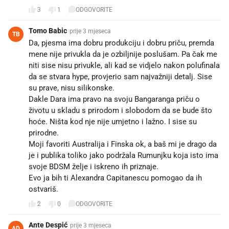
3
1
ODGOVORITE
Tomo Babic
prije 3 mjeseca
TB
Da, pjesma ima dobru produkciju i dobru priču, premda
mene nije privukla da je ozbiljnije poslušam. Pa čak me
niti sise nisu privukle, ali kad se vidjelo nakon polufinala
da se stvara hype, provjerio sam najvažniji detalj. Sise
su prave, nisu silikonske.
Dakle Dara ima pravo na svoju Bangaranga priču o
životu u skladu s prirodom i slobodom da se bude što
hoće. Ništa kod nje nije umjetno i lažno. I sise su
prirodne.
Moji favoriti Australija i Finska ok, a baš mi je drago da
je i publika toliko jako podržala Rumunjku koja isto ima
svoje BDSM želje i iskreno ih priznaje.
Evo ja bih ti Alexandra Capitanescu pomogao da ih
ostvariš.
2
0
ODGOVORITE
Ante Despić
prije 3 mjeseca
AD