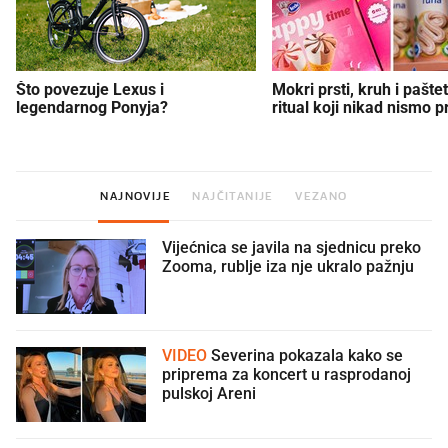
Što povezuje Lexus i
Mokri prsti, kruh i paštet
legendarnog Ponyja?
ritual koji nikad nismo p
NAJNOVIJE
NAJČITANIJE
VEZANO
Vijećnica se javila na sjednicu preko
Zooma, rublje iza nje ukralo pažnju
🫣
VIDEO
Severina pokazala kako se
priprema za koncert u rasprodanoj
pulskoj Areni