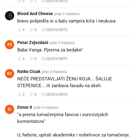
5
1
ODGOVORITE
Blood And Cheese
prije 3 mjeseca
bravo pobjedila si u balu vampira kiča i neukusa
4
0
ODGOVORITE
Petar Zvjezdani
prije 3 mjeseca
PZ
Baba Vanga. Pjesma za bedake!
4
0
ODGOVORITE
Ratko Cicak
prije 3 mjeseca
RC
NEĆE PREDSTAVLJATI ŽENU KOJA... ŠALUJE
STEPENICE....ili zaribava fasadu na skeli.
3
0
ODGOVORITE
Ennar II
prije 3 mjeseca
EI
"a prema tumačenjima fanova i eurovizijskih
komentatora"
U, hebote, upitali akademike i nobelovce za tumačenje.