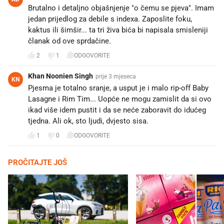
Brutalno i detaljno objašnjenje "o čemu se pjeva". Imam
jedan prijedlog za debile s indexa. Zaposlite foku,
kaktus ili šimšir... ta tri živa bića bi napisala smisleniji
članak od ove sprdačine.
2
1
ODGOVORITE
Khan Noonien Singh
prije 3 mjeseca
KN
Pjesma je totalno sranje, a usput je i malo rip-off Baby
Lasagne i Rim Tim... Uopće ne mogu zamislit da si ovo
ikad više idem pustit i da se neće zaboravit do idućeg
tjedna. Ali ok, sto ljudi, dvjesto sisa.
1
0
ODGOVORITE
PROČITAJTE JOŠ