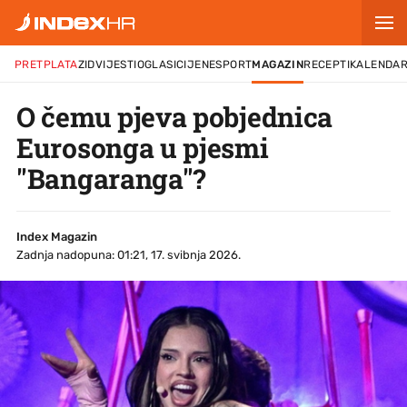
PRETPLATA
ZID
VIJESTI
OGLASI
CIJENE
SPORT
MAGAZIN
RECEPTI
KALENDA
O čemu pjeva pobjednica
Eurosonga u pjesmi
"Bangaranga"?
Index Magazin
Zadnja nadopuna: 01:21, 17. svibnja 2026.