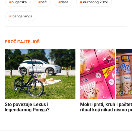
#
bugarska
#
beč
#
dara
#
eurosong 2026
#
bangaranga
PROČITAJTE JOŠ
Što povezuje Lexus i
Mokri prsti, kruh i paštet
legendarnog Ponyja?
ritual koji nikad nismo p