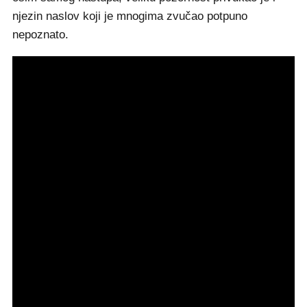
njezin naslov koji je mnogima zvučao potpuno
nepoznato.