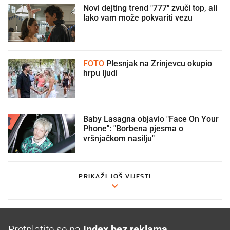
Novi dejting trend "777" zvuči top, ali
lako vam može pokvariti vezu
FOTO
Plesnjak na Zrinjevcu okupio
hrpu ljudi
Baby Lasagna objavio "Face On Your
Phone": "Borbena pjesma o
vršnjačkom nasilju"
PRIKAŽI JOŠ VIJESTI
Pretplatite se na
Index bez reklama