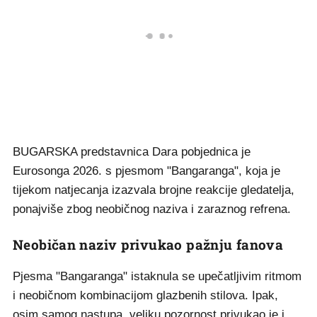
BUGARSKA predstavnica Dara pobjednica je
Eurosonga 2026. s pjesmom "Bangaranga", koja je
tijekom natjecanja izazvala brojne reakcije gledatelja,
ponajviše zbog neobičnog naziva i zaraznog refrena.
Neobičan naziv privukao pažnju fanova
Pjesma "Bangaranga" istaknula se upečatljivim ritmom
i neobičnom kombinacijom glazbenih stilova. Ipak,
osim samog nastupa, veliku pozornost privukao je i