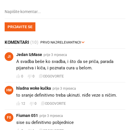
PRIJAVITE SE
KOMENTARI
(10)
Jedan IzMase
prije 3 mjeseca
JI
A svadba beše ko svadba, i što da se priča, parada
pijanstva i kiča, i poznata cura u belom.
0
0
ODGOVORITE
hladna woke kučka
prije 3 mjeseca
HW
to sranje definitivno treba ukinuti. niđe veze s ničim.
12
0
ODGOVORITE
Fiuman 051
prije 3 mjeseca
F0
sise su definitivno pobjednice