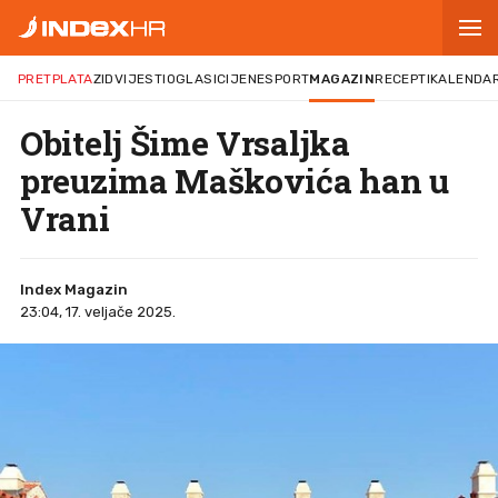
PRETPLATA
ZID
VIJESTI
OGLASI
CIJENE
SPORT
MAGAZIN
RECEPTI
KALENDA
Obitelj Šime Vrsaljka
preuzima Maškovića han u
Vrani
Index Magazin
23:04, 17. veljače 2025.