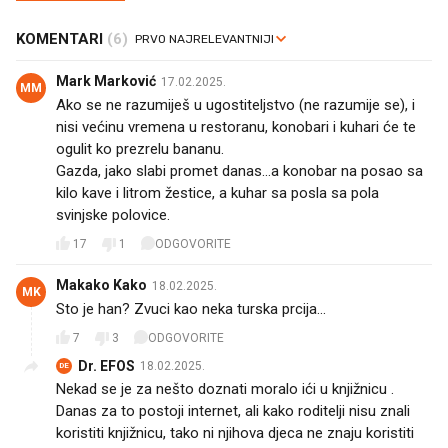
KOMENTARI
(6)
Mark Marković
17.02.2025.
MM
Ako se ne razumiješ u ugostiteljstvo (ne razumije se), i
nisi većinu vremena u restoranu, konobari i kuhari će te
ogulit ko prezrelu bananu.
Gazda, jako slabi promet danas...a konobar na posao sa
kilo kave i litrom žestice, a kuhar sa posla sa pola
svinjske polovice.
17
1
ODGOVORITE
Makako Kako
18.02.2025.
MK
Sto je han? Zvuci kao neka turska prcija...
7
3
ODGOVORITE
Dr. EFOS
18.02.2025.
DE
Nekad se je za nešto doznati moralo ići u knjižnicu .
Danas za to postoji internet, ali kako roditelji nisu znali
koristiti knjižnicu, tako ni njihova djeca ne znaju koristiti