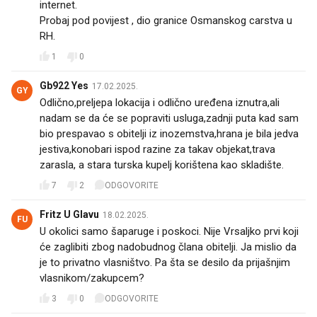
internet.
Probaj pod povijest , dio granice Osmanskog carstva u
RH.
1
0
Gb922 Yes
17.02.2025.
GY
Odlično,preljepa lokacija i odlično uređena iznutra,ali
nadam se da će se popraviti usluga,zadnji puta kad sam
bio prespavao s obitelji iz inozemstva,hrana je bila jedva
jestiva,konobari ispod razine za takav objekat,trava
zarasla, a stara turska kupelj korištena kao skladište.
7
2
ODGOVORITE
Fritz U Glavu
18.02.2025.
FU
U okolici samo šaparuge i poskoci. Nije Vrsaljko prvi koji
će zaglibiti zbog nadobudnog člana obitelji. Ja mislio da
je to privatno vlasništvo. Pa šta se desilo da prijašnjim
vlasnikom/zakupcem?
3
0
ODGOVORITE