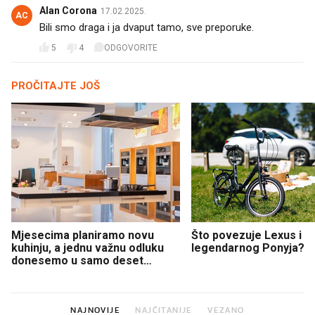
Alan Corona
17.02.2025.
AC
Bili smo draga i ja dvaput tamo, sve preporuke.
5
4
ODGOVORITE
PROČITAJTE JOŠ
Mjesecima planiramo novu
Što povezuje Lexus i
kuhinju, a jednu važnu odluku
legendarnog Ponyja?
donesemo u samo deset
minuta
NAJNOVIJE
NAJČITANIJE
VEZANO