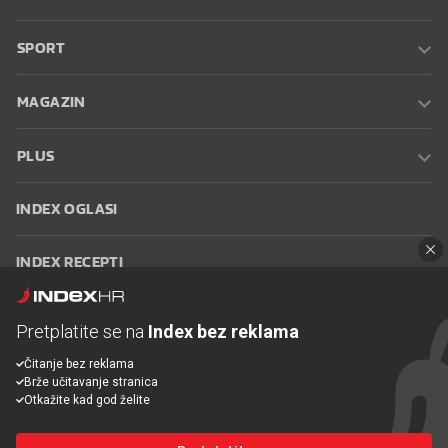
SPORT
MAGAZIN
PLUS
INDEX OGLASI
INDEX RECEPTI
INFO
Pretplatite se na
Index bez reklama
Čitanje bez reklama
Oglašavanje
Zaposli se na Indexu
Kontakt
Impressum
Uvjeti
Brže učitavanje stranica
korištenja
Postavke kolačića
Otkažite kad god želite