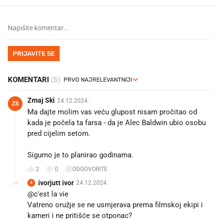
PRIJAVITE SE
KOMENTARI
(5)
Zmaj Ski
24.12.2024.
ZS
Ma dajte molim vas veću glupost nisam pročitao od
kada je počela ta farsa - da je Alec Baldwin ubio osobu
pred cijelim setom.
Sigurno je to planirao godinama.
2
0
ODGOVORITE
ivorjutt ivor
24.12.2024.
II
@c'est la vie
Vatreno oružje se ne usmjerava prema filmskoj ekipi i
kameri i ne pritišće se otponac?