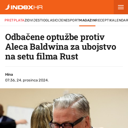
PRETPLATA
ZID
VIJESTI
OGLASI
CIJENE
SPORT
MAGAZIN
RECEPTI
KALENDA
Odbačene optužbe protiv
Aleca Baldwina za ubojstvo
na setu filma Rust
Hina
07:36, 24. prosinca 2024.