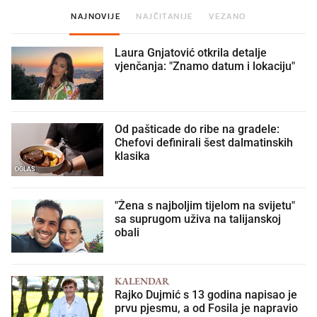
NAJNOVIJE
NAJČITANIJE
VEZANO
Laura Gnjatović otkrila detalje
vjenčanja: "Znamo datum i lokaciju"
Od pašticade do ribe na gradele:
Chefovi definirali šest dalmatinskih
klasika
OGLAS
"Žena s najboljim tijelom na svijetu"
sa suprugom uživa na talijanskoj
obali
KALENDAR
Rajko Dujmić s 13 godina napisao je
prvu pjesmu, a od Fosila je napravio