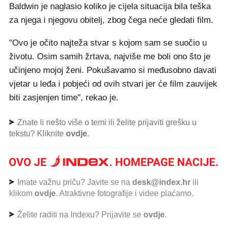
Baldwin je naglasio koliko je cijela situacija bila teška
za njega i njegovu obitelj, zbog čega neće gledati film.
"Ovo je očito najteža stvar s kojom sam se suočio u
životu. Osim samih žrtava, najviše me boli ono što je
učinjeno mojoj ženi. Pokušavamo si međusobno davati
vjetar u leđa i pobjeći od ovih stvari jer će film zauvijek
biti zasjenjen time", rekao je.
Znate li nešto više o temi ili želite prijaviti grešku u
tekstu? Kliknite
ovdje
.
Imate važnu priču? Javite se na
desk@index.hr
ili
klikom
ovdje
. Atraktivne fotografije i videe plaćamo.
Želite raditi na Indexu? Prijavite se
ovdje
.