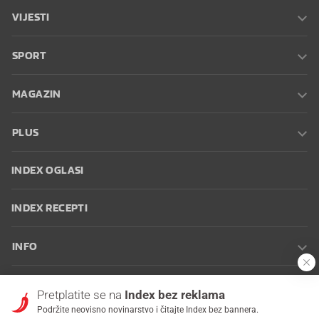
VIJESTI
SPORT
MAGAZIN
PLUS
INDEX OGLASI
INDEX RECEPTI
INFO
Oglašavanje
Zaposli se na Indexu
Kontakt
Impressum
Uvjeti
Pretplatite se na
Index bez reklama
korištenja
Postavke kolačića
Podržite neovisno novinarstvo i čitajte Index bez bannera.