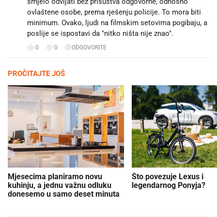
smjelo odvijati bez prisustva odgovorne, odnosno
ovlaštene osobe, prema rješenju policije. To mora biti
minimum. Ovako, ljudi na filmskim setovima pogibaju, a
poslije se ispostavi da "nitko ništa nije znao".
0
0
ODGOVORITE
PROČITAJTE JOŠ
Mjesecima planiramo novu
Što povezuje Lexus i
kuhinju, a jednu važnu odluku
legendarnog Ponyja?
donesemo u samo deset minuta