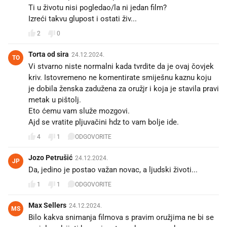
Ti u životu nisi pogledao/la ni jedan film?
Izreći takvu glupost i ostati živ...
2
0
Torta od sira
24.12.2024.
TO
Vi stvarno niste normalni kada tvrdite da je ovaj čovjek
kriv. Istovremeno ne komentirate smiješnu kaznu koju
je dobila ženska zadužena za oružjr i koja je stavila pravi
metak u pištolj.
Eto ćemu vam služe mozgovi.
Ajd se vratite pljuvačini hdz to vam bolje ide.
4
1
ODGOVORITE
Jozo Petrušić
24.12.2024.
JP
Da, jedino je postao važan novac, a ljudski životi...
1
1
ODGOVORITE
Max Sellers
24.12.2024.
MS
Bilo kakva snimanja filmova s pravim oružjima ne bi se