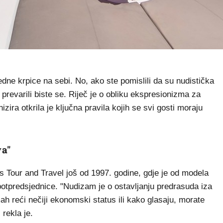
edne krpice na sebi. No, ako ste pomislili da su nudistička
prevarili biste se. Riječ je o obliku ekspresionizma za
zira otkrila je ključna pravila kojih se svi gosti moraju
va"
s Tour and Travel još od 1997. godine, gdje je od modela
potpredsjednice. "Nudizam je o ostavljanju predrasuda iza
h reći nečiji ekonomski status ili kako glasaju, morate
 rekla je.