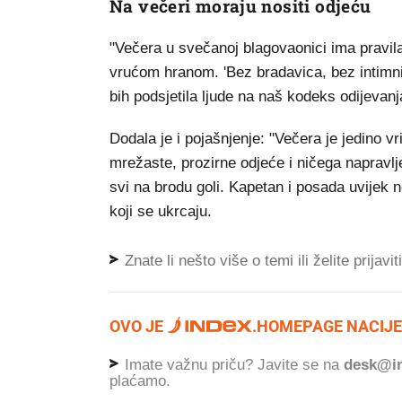
Na večeri moraju nositi odjeću
"Večera u svečanoj blagovaonici ima pravil
vrućom hranom. 'Bez bradavica, bez intimnih
bih podsjetila ljude na naš kodeks odijevanj
Dodala je i pojašnjenje: "Večera je jedino v
mrežaste, prozirne odjeće i ničega napravlj
svi na brodu goli. Kapetan i posada uvijek
koji se ukrcaju.
Znate li nešto više o temi ili želite prijavi
OVO JE
.
HOMEPAGE NACIJE
Imate važnu priču? Javite se na
desk@in
plaćamo.