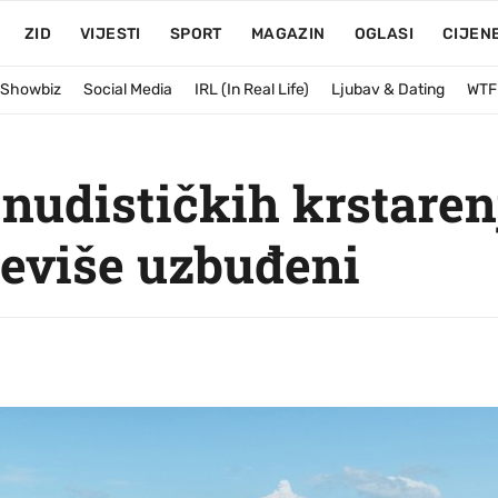
ZID
VIJESTI
SPORT
MAGAZIN
OGLASI
CIJEN
& Showbiz
Social Media
IRL (In Real Life)
Ljubav & Dating
WTF
 nudističkih krstare
reviše uzbuđeni