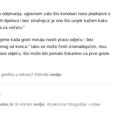
a odijevanja, uglavnom zato što konobari nose pladnjeve s
 dijelova i bez stražnjica' je ono što uvijek kažem kako
a za večeru."
rijeme kada gosti moraju nositi pravu odjeću - bez
enog od konca." Iako se može činiti iznenađujućim, nisu
 nose odjeću, što može biti pomalo šokantno za prve goste
ti grešku u tekstu? Kliknite
ovdje
.
.
863.955 ČITATELJA DANAS.
dex.hr
ili klikom
ovdje
. Atraktivne fotografije i videe