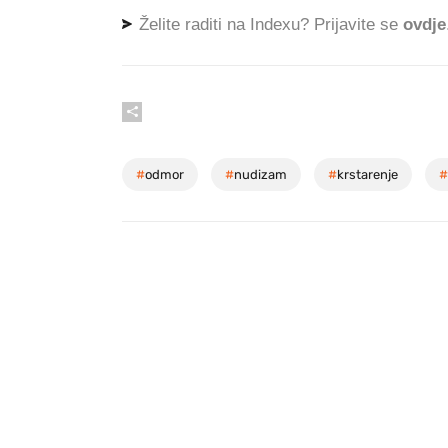
Želite raditi na Indexu? Prijavite se
ovdje
#
odmor
#
nudizam
#
krstarenje
#