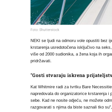
Foto: Shutterstock
NEKI se ljudi na odmoru vole opustiti bez ij
krstarenja usredotočena isključivo na seks, 
više od 2000 sudionika, a žena koja ih organi
pridržavati.
"Gosti stvaraju iskrena prijateljst
Kat Whitmire radi za tvrtku Bare Necessitie
napredovala do organizatorice krstarenja i 
sebe. Kad ne nosite odjeću, ne možete odma
razgovarati s njima da biste saznali tko su",