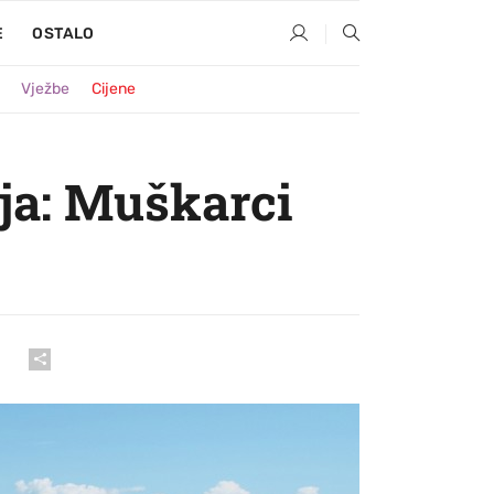
E
OSTALO
Vježbe
Cijene
nja: Muškarci