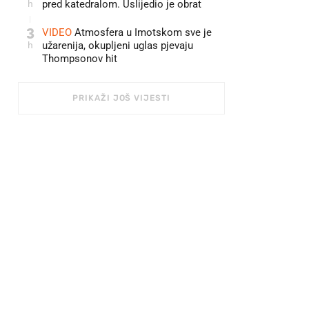
h
pred katedralom. Uslijedio je obrat
3
VIDEO
Atmosfera u Imotskom sve je
h
užarenija, okupljeni uglas pjevaju
Thompsonov hit
PRIKAŽI JOŠ VIJESTI