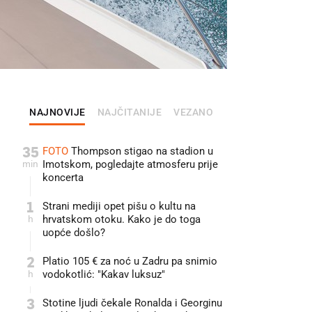
NAJNOVIJE
NAJČITANIJE
VEZANO
35
FOTO
Thompson stigao na stadion u
min
Imotskom, pogledajte atmosferu prije
koncerta
1
Strani mediji opet pišu o kultu na
h
hrvatskom otoku. Kako je do toga
uopće došlo?
2
Platio 105 € za noć u Zadru pa snimio
h
vodokotlić: "Kakav luksuz"
3
Stotine ljudi čekale Ronalda i Georginu