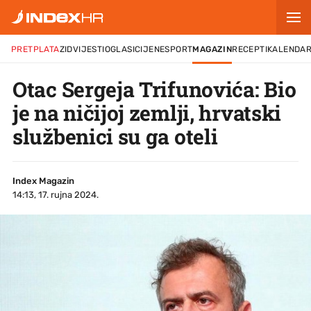
PRETPLATA
ZID
VIJESTI
OGLASI
CIJENE
SPORT
MAGAZIN
RECEPTI
KALENDA
Otac Sergeja Trifunovića: Bio
je na ničijoj zemlji, hrvatski
službenici su ga oteli
Index Magazin
14:13, 17. rujna 2024.