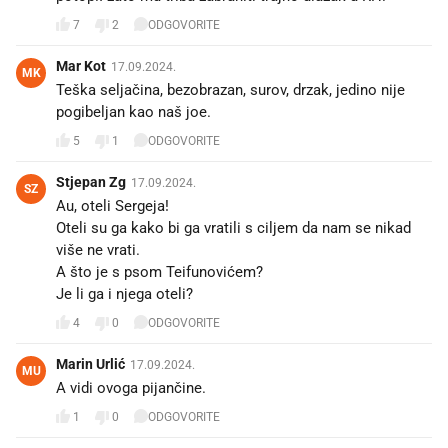
7
2
ODGOVORITE
Mar Kot
17.09.2024.
MK
Teška seljačina, bezobrazan, surov, drzak, jedino nije
pogibeljan kao naš joe.
5
1
ODGOVORITE
Stjepan Zg
17.09.2024.
SZ
Au, oteli Sergeja!
Oteli su ga kako bi ga vratili s ciljem da nam se nikad
više ne vrati.
A što je s psom Teifunovićem?
Je li ga i njega oteli?
4
0
ODGOVORITE
Marin Urlić
17.09.2024.
MU
A vidi ovoga pijančine.
1
0
ODGOVORITE