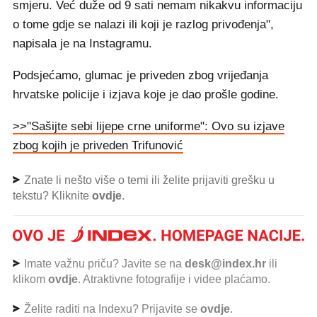
smjeru. Već duže od 9 sati nemam nikakvu informaciju
o tome gdje se nalazi ili koji je razlog privođenja",
napisala je na Instagramu.
Podsjećamo, glumac je priveden zbog vrijeđanja
hrvatske policije i izjava koje je dao prošle godine.
>>"Sašijte sebi lijepe crne uniforme": Ovo su izjave
zbog kojih je priveden Trifunović
Znate li nešto više o temi ili želite prijaviti grešku u
tekstu? Kliknite
ovdje
.
Imate važnu priču? Javite se na
desk@index.hr
ili
klikom
ovdje
. Atraktivne fotografije i videe plaćamo.
Želite raditi na Indexu? Prijavite se
ovdje
.