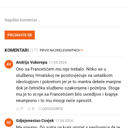
PRIJAVITE SE
KOMENTARI
(17)
Andrija Vukorepa
17.09.2024.
AV
Ono sa Francetićem mu nije trebalo. Nitko se u
službenoj Hrvatskoj ne poistovjećuje sa ustaškom
ideologijom i pokretom jer je to mantra debele manjine
dok je četnička službeno ozakonjena i poželjna. Stoga
mu je to sr.nje sa Francetićem bilo uvredljivo i krajnje
neumjesno i to mu mnogi neće oprostit.
7
0
ODGOVORITE
Gdjejenestao Covjek
17.09.2024.
GC
Ma sigurno. Do sutra ce kurir vristat s naslovnica da je