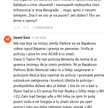
bataljun u crno obucenih i naoruzanih razbojnika oteo
trifunovica iz srca Beograda.... nego, ajmo o necem
bitnijem. Zna li se sto je sa psom? Jeli dobro? Tko se
brine o njemu?
7
1
ODGOVORITE
Devet Šest
17.09.2024.
DŠ
Ma nije bija na ničijoj zemlji.Parkira se na Bajakovu
odma ispod Bajama i pravija se pametan .Vriđa je
policiju i pisa im ono ACAB a to znači
Vasa S Tajčić.Pa nije policija Benasta da nezna di je
granica imznaju da je oteto.prokleto..Ni je Bajakovo
Petlovo Brdo.Nemože tako ni u Srbiji razgovarat s
policijom.Red je bija ispričat se policiji i postupat prema
rutinskom zahtjevima i kontroli.Uhitila bi policija i
predsjednika države ako je bahat .I šta če on u baš u
Rijeci kad je u EU potop.Pa nije Rijeka u Srbiji nego u RH
i EU.Zato kad Sergej uđe u RH triba za njim tri puta
pustit vodu.a ne Sergeja a to znači skoro pa opet
potop.I zato mu triba zabraniti trajno ulazak u RH.