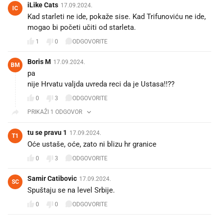
iLike Cats
17.09.2024.
IC
Kad starleti ne ide, pokaže sise. Kad Trifunoviću ne ide,
mogao bi početi učiti od starleta.
1
0
ODGOVORITE
Boris M
17.09.2024.
BM
pa
nije Hrvatu valjda uvreda reci da je Ustasa!!??
0
3
ODGOVORITE
PRIKAŽI 1 ODGOVOR
tu se pravu 1
17.09.2024.
T1
Oće ustaše, oće, zato ni blizu hr granice
0
3
ODGOVORITE
Samir Catibovic
17.09.2024.
SC
Spuštaju se na level Srbije.
0
0
ODGOVORITE