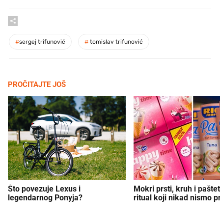
#
sergej trifunović
#
tomislav trifunović
PROČITAJTE JOŠ
Što povezuje Lexus i
Mokri prsti, kruh i paštet
legendarnog Ponyja?
ritual koji nikad nismo p