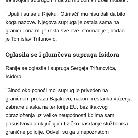
sa svojom suprugom i da su mu odmah uzeli mobitel.
"Uputili su se u Rijeku. 'Otimači' mu nisu dali da bilo
koga nazove. Njegova supruga je ostala sama na
granici i ona mi je rekla sve ove informacije", dodao
je Tomislav Trifunović.
Oglasila se i glumčeva supruga Isidora
Ranije se oglasila i supruga Sergeja Trifunovića,
Isidora.
"Sinoć oko ponoći moj suprug je priveden na
graničnom prelazu Bajakovo, nakon prestanka važenja
zabrane ulaska na teritoriju EU, bez ikakvog
obrazloženja uz velike neugodnosti kojima sam
prisustvovala uključujući fizičko nasrtanje službenika
granične policije. Odveli su ga u nepoznatom