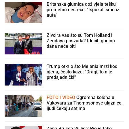
Britanska glumica doživjela tešku
prometnu nesreću: "Ispuzali smo iz
auta"
Živcira vas što su Tom Holland i
Zendaya posvuda? Idućih godinu
dana neće biti
Trump otkrio što Melania mrzi kod
njega, često kaže: "Dragi, to nije
predsjednički"
FOTO I VIDEO
Ogromna kolona u
Vukovaru za Thompsonove ulaznice,
ljudi čekaju satima
Žena Brucea Willisa: Bio je tako