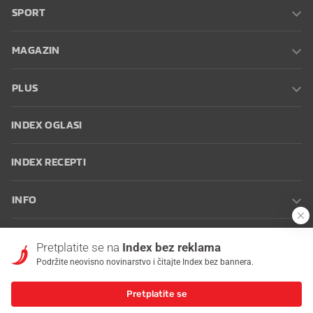
SPORT
MAGAZIN
PLUS
INDEX OGLASI
INDEX RECEPTI
INFO
Oglašavanje
Zaposli se na Indexu
Kontakt
Impressum
Uvjeti
Pretplatite se na
Index bez reklama
korištenja
Postavke kolačića
Podržite neovisno novinarstvo i čitajte Index bez bannera.
Pretplatite se
© 2026 Index