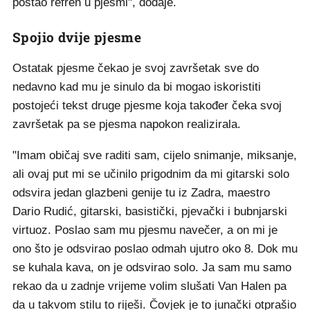
postao refren u pjesmi", dodaje.
Spojio dvije pjesme
Ostatak pjesme čekao je svoj završetak sve do
nedavno kad mu je sinulo da bi mogao iskoristiti
postojeći tekst druge pjesme koja također čeka svoj
završetak pa se pjesma napokon realizirala.
"Imam običaj sve raditi sam, cijelo snimanje, miksanje,
ali ovaj put mi se učinilo prigodnim da mi gitarski solo
odsvira jedan glazbeni genije tu iz Zadra, maestro
Dario Rudić, gitarski, basistički, pjevački i bubnjarski
virtuoz. Poslao sam mu pjesmu navečer, a on mi je
ono što je odsvirao poslao odmah ujutro oko 8. Dok mu
se kuhala kava, on je odsvirao solo. Ja sam mu samo
rekao da u zadnje vrijeme volim slušati Van Halen pa
da u takvom stilu to riješi. Čovjek je to junački otprašio