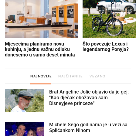
Mjesecima planiramo novu
Što povezuje Lexus i
kuhinju, a jednu važnu odluku
legendarnog Ponyja?
donesemo u samo deset minuta
NAJNOVIJE
NAJČITANIJE
VEZANO
Brat Angeline Jolie objavio da je gej:
"Kao dječak obožavao sam
Disneyjeve princeze"
Michele Šego godinama je u vezi sa
Splićankom Ninom