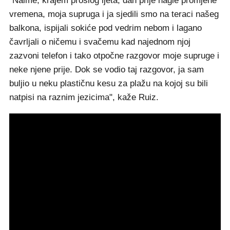
"Naime, krajem prošlog ljeta, dan prije nagle promjene
vremena, moja supruga i ja sjedili smo na teraci našeg
balkona, ispijali sokiće pod vedrim nebom i lagano
čavrljali o ničemu i svačemu kad najednom njoj
zazvoni telefon i tako otpočne razgovor moje supruge i
neke njene prije. Dok se vodio taj razgovor, ja sam
buljio u neku plastičnu kesu za plažu na kojoj su bili
natpisi na raznim jezicima", kaže Ruiz.