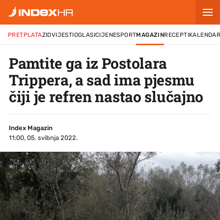
PRETPLATA
ZID
VIJESTI
OGLASI
CIJENE
SPORT
MAGAZIN
RECEPTI
KALENDA
Pamtite ga iz Postolara
Trippera, a sad ima pjesmu
čiji je refren nastao slučajno
Index Magazin
11:00, 05. svibnja 2022.