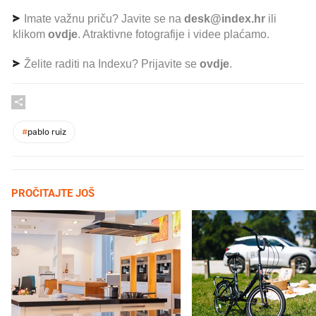
Imate važnu priču? Javite se na
desk@index.hr
ili
klikom
ovdje
. Atraktivne fotografije i videe plaćamo.
Želite raditi na Indexu? Prijavite se
ovdje
.
#
pablo ruiz
PROČITAJTE JOŠ