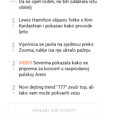
min
Da se opet rodim, ne bih odabrala istu
obitelj
1
Lewis Hamilton objavio fotke s Kim
h
Kardashian i pokazao kako provode
ljeto
1
Vijećnica se javila na sjednicu preko
h
Zooma, rublje iza nje ukralo pažnju 🫣
2
VIDEO
Severina pokazala kako se
h
priprema za koncert u rasprodanoj
pulskoj Areni
2
Novi dejting trend "777" zvuči top, ali
h
lako vam može pokvariti vezu
PRIKAŽI JOŠ VIJESTI