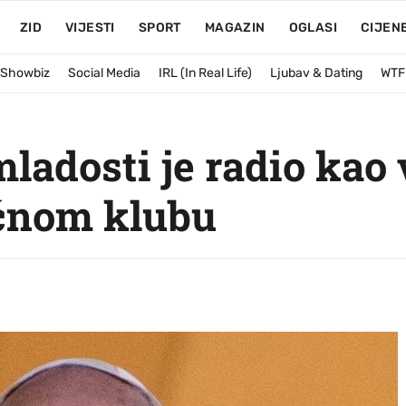
ZID
VIJESTI
SPORT
MAGAZIN
OGLASI
CIJEN
& Showbiz
Social Media
IRL (In Real Life)
Ljubav & Dating
WTF
ladosti je radio kao v
oćnom klubu