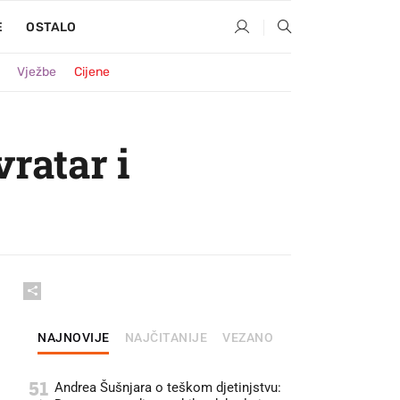
E
OSTALO
Vježbe
Cijene
ratar i
NAJNOVIJE
NAJČITANIJE
VEZANO
51
Andrea Šušnjara o teškom djetinjstvu: