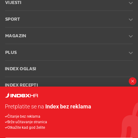
VIJESTI
SPORT
MAGAZIN
PLUS
INDEX OGLASI
INDEX RECEPTI
INFO
Pretplatite se na
Index bez reklama
Čitanje bez reklama
Oglašavanje
Zaposli se na Indexu
Kontakt
Impressum
Uvjeti
Brže učitavanje stranica
korištenja
Postavke kolačića
Otkažite kad god želite