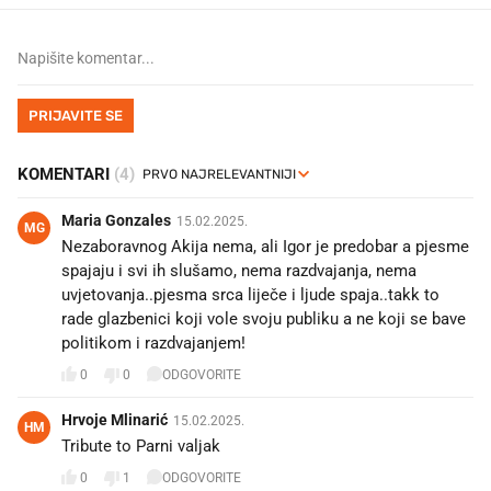
PRIJAVITE SE
KOMENTARI
(4)
Maria Gonzales
15.02.2025.
MG
Nezaboravnog Akija nema, ali Igor je predobar a pjesme
spajaju i svi ih slušamo, nema razdvajanja, nema
uvjetovanja..pjesma srca liječe i ljude spaja..takk to
rade glazbenici koji vole svoju publiku a ne koji se bave
politikom i razdvajanjem!
0
0
ODGOVORITE
Hrvoje Mlinarić
15.02.2025.
HM
Tribute to Parni valjak
0
1
ODGOVORITE