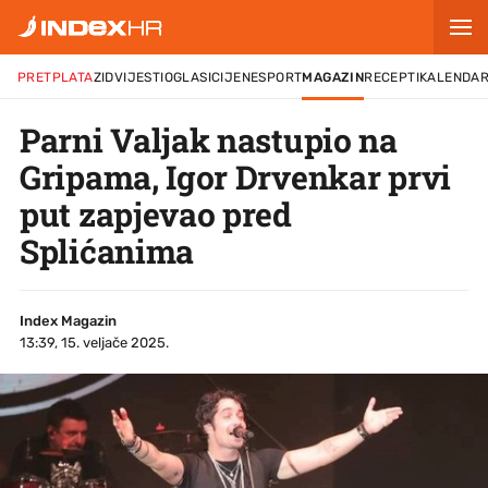
PRETPLATA
ZID
VIJESTI
OGLASI
CIJENE
SPORT
MAGAZIN
RECEPTI
KALENDA
Parni Valjak nastupio na
Gripama, Igor Drvenkar prvi
put zapjevao pred
Splićanima
Index Magazin
13:39, 15. veljače 2025.