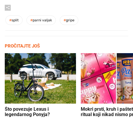
#
split
#
parni valjak
#
gripe
PROČITAJTE JOŠ
Što povezuje Lexus i
Mokri prsti, kruh i paštet
legendarnog Ponyja?
ritual koji nikad nismo p