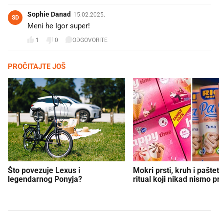
Sophie Danad
15.02.2025.
SD
Meni he Igor super!
1
0
ODGOVORITE
PROČITAJTE JOŠ
Što povezuje Lexus i
Mokri prsti, kruh i paštet
legendarnog Ponyja?
ritual koji nikad nismo p