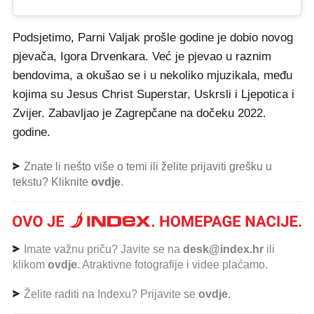
Podsjetimo, Parni Valjak prošle godine je dobio novog
pjevača, Igora Drvenkara. Već je pjevao u raznim
bendovima, a okušao se i u nekoliko mjuzikala, među
kojima su Jesus Christ Superstar, Uskrsli i Ljepotica i
Zvijer. Zabavljao je Zagrepčane na dočeku 2022.
godine.
Znate li nešto više o temi ili želite prijaviti grešku u
tekstu? Kliknite
ovdje
.
Imate važnu priču? Javite se na
desk@index.hr
ili
klikom
ovdje
. Atraktivne fotografije i videe plaćamo.
Želite raditi na Indexu? Prijavite se
ovdje
.