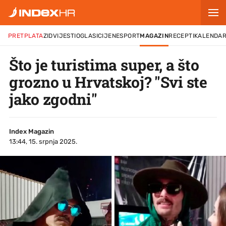
PRETPLATA
ZID
VIJESTI
OGLASI
CIJENE
SPORT
MAGAZIN
RECEPTI
KALENDA
Što je turistima super, a što
grozno u Hrvatskoj? "Svi ste
jako zgodni"
Index Magazin
13:44, 15. srpnja 2025.