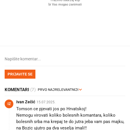
Što povezuje Lexus i
Mokri prsti, kruh i paštet
legendarnog Ponyja?
ritual koji nikad nismo p
PRIJAVITE SE
KOMENTARI
(7)
Ivan Zečić
15.07.2025.
IZ
Tomson ce pjevati jos po Hrvatskoj!
Nemogu virovati koliko bolesnih komantara, koliko
bolesnih srba ma krepaj te do jutra jeba vam pas majku,
na Bozic ujutro pa dva veselja imali!!