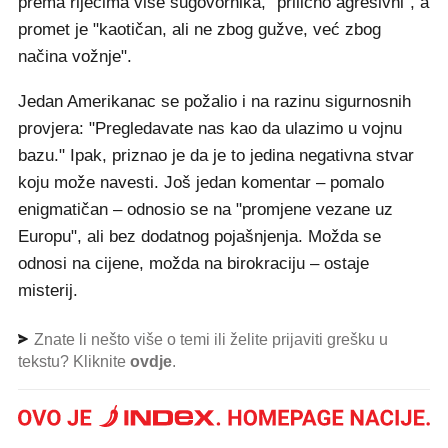
prema riječima više sugovornika, "prilično agresivni", a
promet je "kaotičan, ali ne zbog gužve, već zbog
načina vožnje".
Jedan Amerikanac se požalio i na razinu sigurnosnih
provjera: "Pregledavate nas kao da ulazimo u vojnu
bazu." Ipak, priznao je da je to jedina negativna stvar
koju može navesti. Još jedan komentar – pomalo
enigmatičan – odnosio se na "promjene vezane uz
Europu", ali bez dodatnog pojašnjenja. Možda se
odnosi na cijene, možda na birokraciju – ostaje
misterij.
Znate li nešto više o temi ili želite prijaviti grešku u
tekstu? Kliknite
ovdje
.