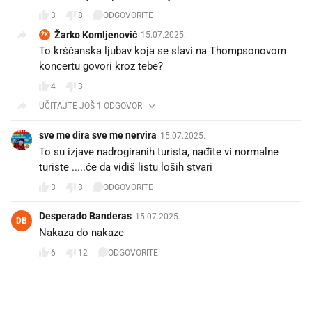
3
8
ODGOVORITE
Žarko Komljenović
15.07.2025.
ŽK
To kršćanska ljubav koja se slavi na Thompsonovom
koncertu govori kroz tebe?
4
3
UČITAJTE JOŠ 1 ODGOVOR
sve me dira sve me nervira
15.07.2025.
To su izjave nadrogiranih turista, nađite vi normalne
turiste .....će da vidiš listu loših stvari
3
3
ODGOVORITE
Desperado Banderas
15.07.2025.
DB
Nakaza do nakaze
6
12
ODGOVORITE
PROČITAJTE JOŠ