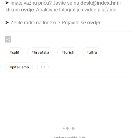
Imate važnu priču? Javite se na
desk@index.hr
ili
klikom
ovdje
. Atraktivne fotografije i videe plaćamo.
Želite raditi na Indexu? Prijavite se
ovdje
.
#
split
#
hrvatska
#
turisti
#
ultra
#
pitali smo
PROČITAJTE JOŠ