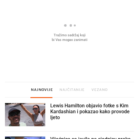
Što povezuje Lexus i
Mokri prsti, kruh i paštet
legendarnog Ponyja?
ritual koji nikad nismo p
NAJNOVIJE
NAJČITANIJE
VEZANO
Lewis Hamilton objavio fotke s Kim
Kardashian i pokazao kako provode
ljeto
Vijećnica se javila na sjednicu preko