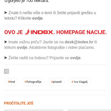
Izgorjelo je 700 hektara.
Znate li nešto više o temi ili želite prijaviti grešku u
tekstu? Kliknite
ovdje
.
Imate važnu priču? Javite se na
desk@index.hr
ili
klikom
ovdje
. Atraktivne fotografije i videe plaćamo.
Želite raditi na Indexu? Prijavite se
ovdje
.
#
hnd
#
fotografija
#
pixsell
#
ivo čagalj
PROČITAJTE JOŠ