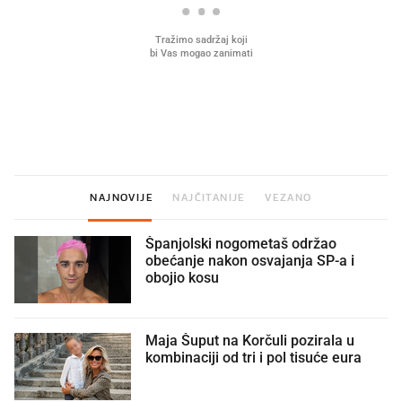
Mjesecima planiramo novu
Što povezuje Lexus i
kuhinju, a jednu važnu odluku
legendarnog Ponyja?
donesemo u samo deset minuta
NAJNOVIJE
NAJČITANIJE
VEZANO
Španjolski nogometaš održao
obećanje nakon osvajanja SP-a i
obojio kosu
Maja Šuput na Korčuli pozirala u
kombinaciji od tri i pol tisuće eura