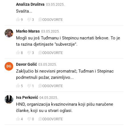
Analiza Društva
03.05.2025.
Svašta...
9
3
ODGOVORITE
Marko Maras
03.05.2025.
Mogli su još Tuđmanu i Stepincu nacrtati brkove. To je
ta razina djetinjaste "subverzije".
8
3
ODGOVORITE
Davor Golić
03.05.2025.
DG
Zaključio bi neovisni promatrač; Tuđman i Stepinac
podmetnuli požar, zanimljivo...
5
1
ODGOVORITE
Iva Perković
04.05.2025.
HND, organizacija kvazinovinara koji pišu naručene
članke, koji su u stvari oglasi.
4
0
ODGOVORITE