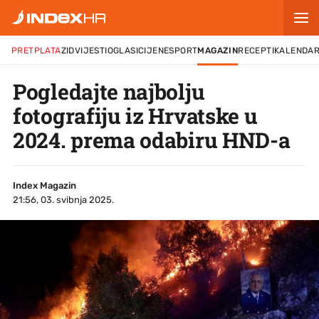
PRETPLATA
ZID
VIJESTI
OGLASI
CIJENE
SPORT
MAGAZIN
RECEPTI
KALENDA
Pogledajte najbolju
fotografiju iz Hrvatske u
2024. prema odabiru HND-a
Index Magazin
21:56, 03. svibnja 2025.