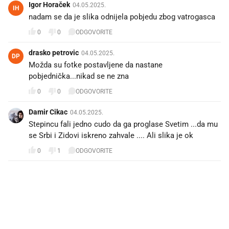
Igor Horaček
04.05.2025.
IH
nadam se da je slika odnijela pobjedu zbog vatrogasca
0
0
ODGOVORITE
drasko petrovic
04.05.2025.
DP
Možda su fotke postavljene da nastane
pobjednička...nikad se ne zna
0
0
ODGOVORITE
Damir Cikac
04.05.2025.
Stepincu fali jedno cudo da ga proglase Svetim ...da mu
se Srbi i Zidovi iskreno zahvale .... Ali slika je ok
0
1
ODGOVORITE
PROČITAJTE JOŠ