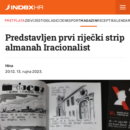
PRETPLATA
ZID
VIJESTI
OGLASI
CIJENE
SPORT
MAGAZIN
RECEPTI
KALENDA
Predstavljen prvi riječki strip
almanah Iracionalist
Hina
20:12, 13. rujna 2023.