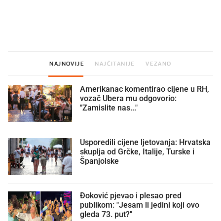
Što povezuje Lexus i
Mokri prsti, kruh i paštet
legendarnog Ponyja?
ritual koji nikad nismo p
NAJNOVIJE
NAJČITANIJE
VEZANO
Amerikanac komentirao cijene u RH,
vozač Ubera mu odgovorio:
"Zamislite nas..."
Usporedili cijene ljetovanja: Hrvatska
skuplja od Grčke, Italije, Turske i
Španjolske
Đoković pjevao i plesao pred
publikom: "Jesam li jedini koji ovo
gleda 73. put?"