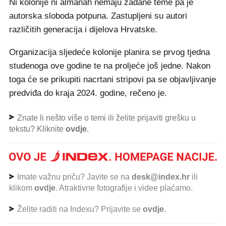
Ni kolonije ni almanah nemaju zadane teme pa je
autorska sloboda potpuna. Zastupljeni su autori
različitih generacija i dijelova Hrvatske.
Organizacija sljedeće kolonije planira se prvog tjedna
studenoga ove godine te na proljeće još jedne. Nakon
toga će se prikupiti nacrtani stripovi pa se objavljivanje
predviđa do kraja 2024. godine, rečeno je.
Znate li nešto više o temi ili želite prijaviti grešku u
tekstu? Kliknite
ovdje
.
Imate važnu priču? Javite se na
desk@index.hr
ili
klikom
ovdje
. Atraktivne fotografije i videe plaćamo.
Želite raditi na Indexu? Prijavite se
ovdje
.