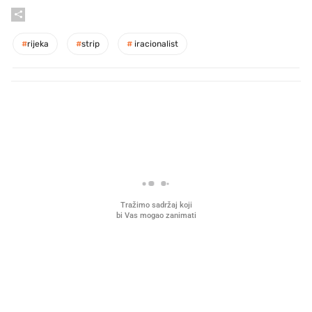
#
rijeka
#
strip
#
iracionalist
PROČITAJTE JOŠ
Što povezuje Lexus i
Mokri prsti, kruh i paštet
legendarnog Ponyja?
ritual koji nikad nismo p