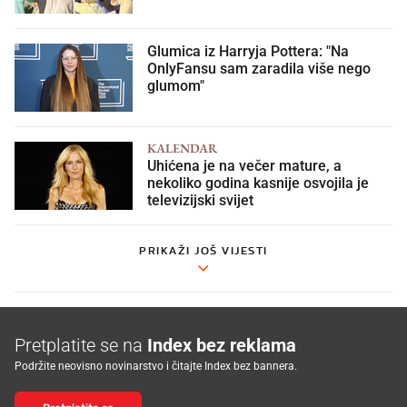
Glumica iz Harryja Pottera: "Na
OnlyFansu sam zaradila više nego
glumom"
KALENDAR
Uhićena je na večer mature, a
nekoliko godina kasnije osvojila je
televizijski svijet
PRIKAŽI JOŠ VIJESTI
Pretplatite se na
Index bez reklama
Podržite neovisno novinarstvo i čitajte Index bez bannera.
Pretplatite se