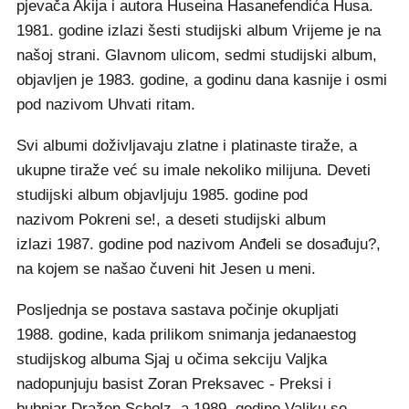
pjevača Akija i autora Huseina Hasanefendića Husa.
1981. godine izlazi šesti studijski album Vrijeme je na
našoj strani. Glavnom ulicom, sedmi studijski album,
objavljen je 1983. godine, a godinu dana kasnije i osmi
pod nazivom Uhvati ritam.
Svi albumi doživljavaju zlatne i platinaste tiraže, a
ukupne tiraže već su imale nekoliko milijuna. Deveti
studijski album objavljuju 1985. godine pod
nazivom Pokreni se!, a deseti studijski album
izlazi 1987. godine pod nazivom Anđeli se dosađuju?,
na kojem se našao čuveni hit Jesen u meni.
Posljednja se postava sastava počinje okupljati
1988. godine, kada prilikom snimanja jedanaestog
studijskog albuma Sjaj u očima sekciju Valjka
nadopunjuju basist Zoran Preksavec - Preksi i
bubnjar Dražen Scholz, a 1989. godine Valjku se