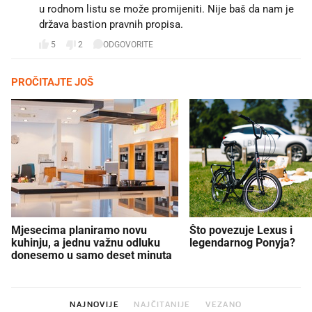
u rodnom listu se može promijeniti. Nije baš da nam je
država bastion pravnih propisa.
5
2
ODGOVORITE
PROČITAJTE JOŠ
Mjesecima planiramo novu
Što povezuje Lexus i
kuhinju, a jednu važnu odluku
legendarnog Ponyja?
donesemo u samo deset minuta
NAJNOVIJE
NAJČITANIJE
VEZANO