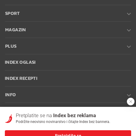
SPORT
MAGAZIN
PLUS
INDEX OGLASI
INDEX RECEPTI
INFO
Oglašavanje
Zaposli se na Indexu
Kontakt
Impressum
Uvjeti
Pretplatite se na
Index bez reklama
korištenja
Postavke kolačića
Podržite neovisno novinarstvo i čitajte Index bez bannera.
Pretplatite se