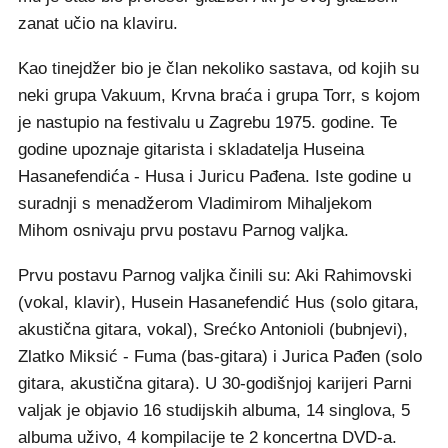
zanat učio na klaviru.
Kao tinejdžer bio je član nekoliko sastava, od kojih su
neki grupa Vakuum, Krvna braća i grupa Torr, s kojom
je nastupio na festivalu u Zagrebu 1975. godine. Te
godine upoznaje gitarista i skladatelja Huseina
Hasanefendića - Husa i Juricu Pađena. Iste godine u
suradnji s menadžerom Vladimirom Mihaljekom
Mihom osnivaju prvu postavu Parnog valjka.
Prvu postavu Parnog valjka činili su: Aki Rahimovski
(vokal, klavir), Husein Hasanefendić Hus (solo gitara,
akustična gitara, vokal), Srećko Antonioli (bubnjevi),
Zlatko Miksić - Fuma (bas-gitara) i Jurica Pađen (solo
gitara, akustična gitara). U 30-godišnjoj karijeri Parni
valjak je objavio 16 studijskih albuma, 14 singlova, 5
albuma uživo, 4 kompilacije te 2 koncertna DVD-a.