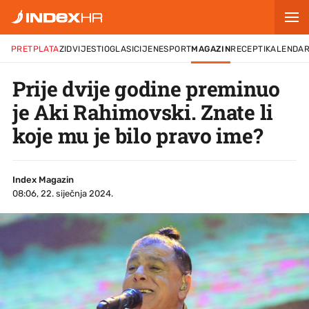
PRETPLATA
ZID
VIJESTI
OGLASI
CIJENE
SPORT
MAGAZIN
RECEPTI
KALENDA
Prije dvije godine preminuo
je Aki Rahimovski. Znate li
koje mu je bilo pravo ime?
Index Magazin
08:06, 22. siječnja 2024.