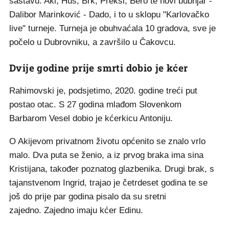
sastavu: Aki, Hus, Brk, Preksi, Bero te novi bubnjar -
Dalibor Marinković - Dado, i to u sklopu "Karlovačko
live" turneje. Turneja je obuhvaćala 10 gradova, sve je
počelo u Dubrovniku, a završilo u Čakovcu.
Dvije godine prije smrti dobio je kćer
Rahimovski je, podsjetimo, 2020. godine treći put
postao otac. S 27 godina mlađom Slovenkom
Barbarom Vesel dobio je kćerkicu Antoniju.
O Akijevom privatnom životu općenito se znalo vrlo
malo. Dva puta se ženio, a iz prvog braka ima sina
Kristijana, također poznatog glazbenika. Drugi brak, s
tajanstvenom Ingrid, trajao je četrdeset godina te se
još do prije par godina pisalo da su sretni
zajedno. Zajedno imaju kćer Edinu.