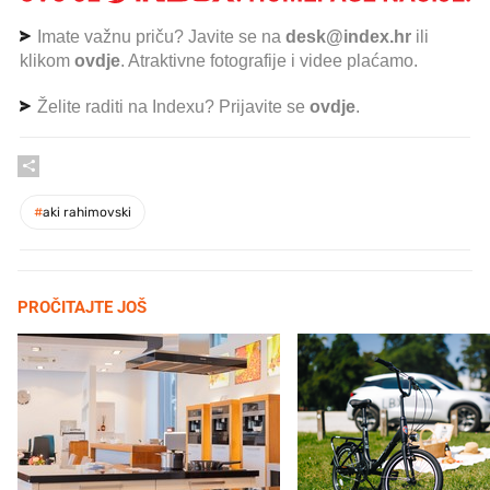
Imate važnu priču? Javite se na
desk@index.hr
ili
klikom
ovdje
. Atraktivne fotografije i videe plaćamo.
Želite raditi na Indexu? Prijavite se
ovdje
.
#
aki rahimovski
PROČITAJTE JOŠ