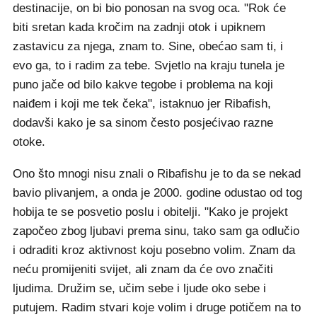
destinacije, on bi bio ponosan na svog oca. "Rok će
biti sretan kada kročim na zadnji otok i upiknem
zastavicu za njega, znam to. Sine, obećao sam ti, i
evo ga, to i radim za tebe. Svjetlo na kraju tunela je
puno jače od bilo kakve tegobe i problema na koji
naiđem i koji me tek čeka", istaknuo jer Ribafish,
dodavši kako je sa sinom često posjećivao razne
otoke.
Ono što mnogi nisu znali o Ribafishu je to da se nekad
bavio plivanjem, a onda je 2000. godine odustao od tog
hobija te se posvetio poslu i obitelji. "Kako je projekt
započeo zbog ljubavi prema sinu, tako sam ga odlučio
i odraditi kroz aktivnost koju posebno volim. Znam da
neću promijeniti svijet, ali znam da će ovo značiti
ljudima. Družim se, učim sebe i ljude oko sebe i
putujem. Radim stvari koje volim i druge potičem na to