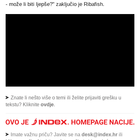
- može li biti ljepše?" zaključio je Ribafish.
Znate li nešto više o temi ili želite prijaviti grešku u
tekstu? Kliknite
ovdje
.
Imate važnu priču? Javite se na
desk@index.hr
ili