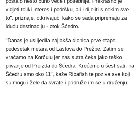
postalo nešto puno veće i posebnije. Prekrasno je
vidjeti toliki interes i podršku, ali i dijeliti s nekim sve
to", priznaje, otkrivajući kako se sada pripremaju za
iduću destinaciju - otok Šćedro.
"Danas je uslijedila najlakša dionica prve etape,
pedesetak metara od Lastova do Prežbe. Zatim se
vraćamo na Korčulu jer nas sutra čeka jako teško
plivanje od Proizda do Šćedra. Krećemo u šest sati, na
Šćedru smo oko 11", kaže Ribafish te poziva sve koji
su mogu i žele da svrate i pridruže im se u druženju.