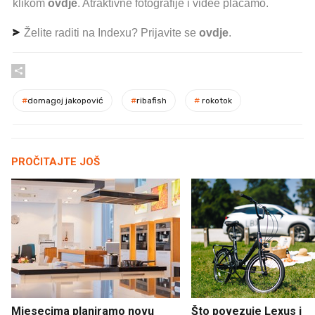
klikom
ovdje
. Atraktivne fotografije i videe plaćamo.
Želite raditi na Indexu? Prijavite se
ovdje
.
#
domagoj jakopović
#
ribafish
#
rokotok
PROČITAJTE JOŠ
Mjesecima planiramo novu
Što povezuje Lexus i