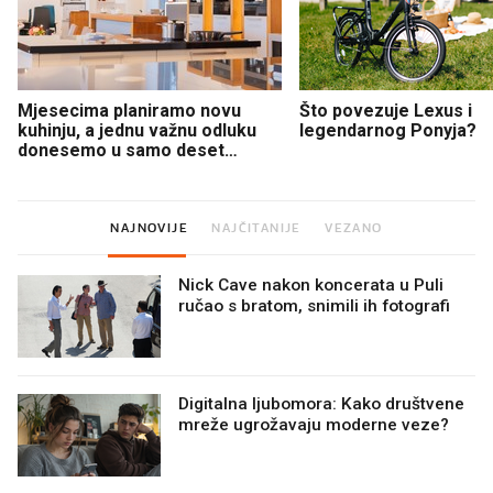
Mjesecima planiramo novu
Što povezuje Lexus i
kuhinju, a jednu važnu odluku
legendarnog Ponyja?
donesemo u samo deset
minuta
NAJNOVIJE
NAJČITANIJE
VEZANO
Nick Cave nakon koncerata u Puli
ručao s bratom, snimili ih fotografi
Digitalna ljubomora: Kako društvene
mreže ugrožavaju moderne veze?