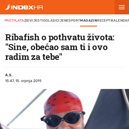
PRETPLATA
ZID
VIJESTI
OGLASI
CIJENE
SPORT
MAGAZIN
RECEPTI
KALENDA
Ribafish o pothvatu života:
"Sine, obećao sam ti i ovo
radim za tebe"
A.S.
15:47, 15. srpnja 2019.