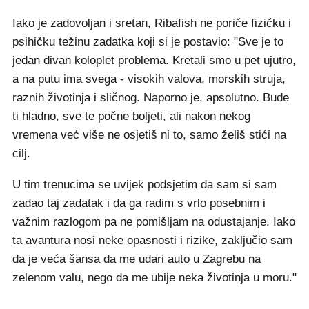
Iako je zadovoljan i sretan, Ribafish ne poriče fizičku i
psihičku težinu zadatka koji si je postavio: "Sve je to
jedan divan koloplet problema. Kretali smo u pet ujutro,
a na putu ima svega - visokih valova, morskih struja,
raznih životinja i sličnog. Naporno je, apsolutno. Bude
ti hladno, sve te počne boljeti, ali nakon nekog
vremena već više ne osjetiš ni to, samo želiš stići na
cilj.
U tim trenucima se uvijek podsjetim da sam si sam
zadao taj zadatak i da ga radim s vrlo posebnim i
važnim razlogom pa ne pomišljam na odustajanje. Iako
ta avantura nosi neke opasnosti i rizike, zaključio sam
da je veća šansa da me udari auto u Zagrebu na
zelenom valu, nego da me ubije neka životinja u moru."