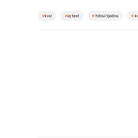
#
kviz
#
iq test
#
hitovi tjedna
#
kv