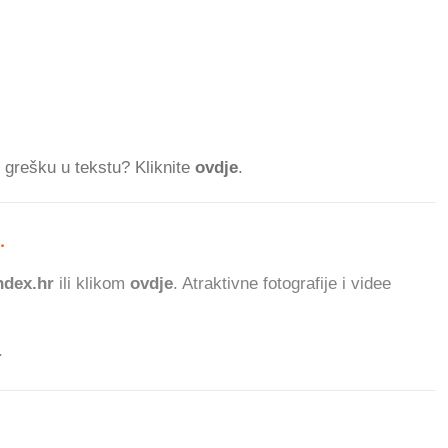
ti grešku u tekstu? Kliknite
ovdje
.
.
1.009.106
dex.hr
ili klikom
ovdje
. Atraktivne fotografije i videe
.