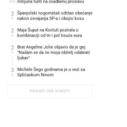
min
milijuna funti na svadbenu proslavu
2
Španjolski nogometaš održao obećanje
h
nakon osvajanja SP-a i obojio kosu
2
Maja Šuput na Korčuli pozirala u
h
kombinaciji od tri i pol tisuće eura
2
Brat Angeline Jolie objavio da je gej:
h
"Nadam se da će moja obitelj odabrati
ljubav"
3
Michele Šego godinama je u vezi sa
h
Splićankom Ninom
PRIKAŽI JOŠ VIJESTI