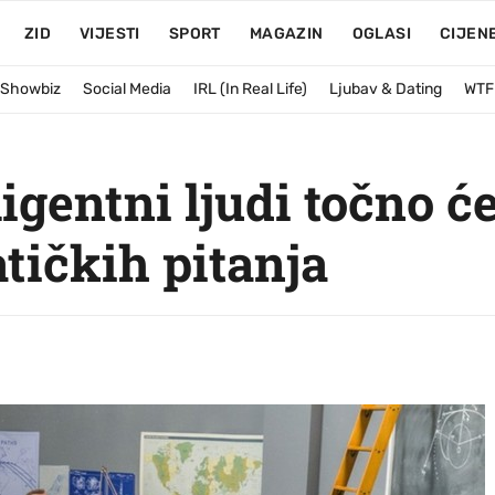
ZID
VIJESTI
SPORT
MAGAZIN
OGLASI
CIJEN
& Showbiz
Social Media
IRL (In Real Life)
Ljubav & Dating
WTF
igentni ljudi točno ć
tičkih pitanja