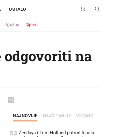
E
OSTALO
Vježbe
Cijene
e odgovoriti na
NAJNOVIJE
NAJČITANIJE
VEZANO
53
Zendaya i Tom Holland potrošili pola