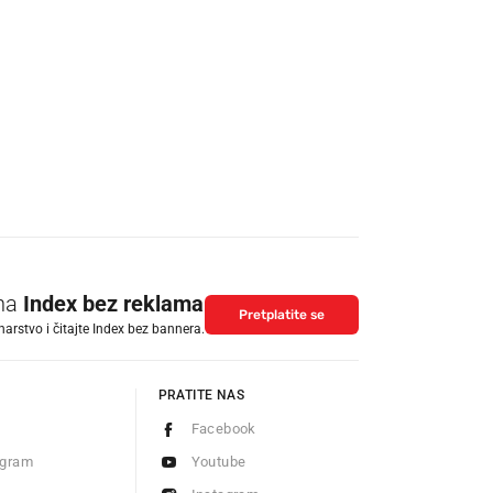
 na
Index bez reklama
Pretplatite se
arstvo i čitajte Index bez bannera.
PRATITE NAS
Facebook
ogram
Youtube