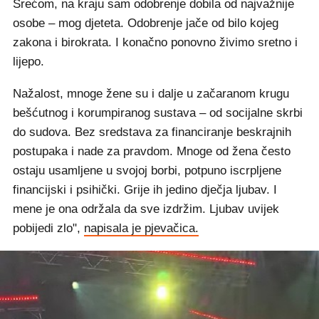
Srećom, na kraju sam odobrenje dobila od najvažnije
osobe – mog djeteta. Odobrenje jače od bilo kojeg
zakona i birokrata. I konačno ponovno živimo sretno i
lijepo.
Nažalost, mnoge žene su i dalje u začaranom krugu
bešćutnog i korumpiranog sustava – od socijalne skrbi
do sudova. Bez sredstava za financiranje beskrajnih
postupaka i nade za pravdom. Mnoge od žena često
ostaju usamljene u svojoj borbi, potpuno iscrpljene
financijski i psihički. Grije ih jedino dječja ljubav. I
mene je ona održala da sve izdržim. Ljubav uvijek
pobijedi zlo",
napisala je pjevačica.