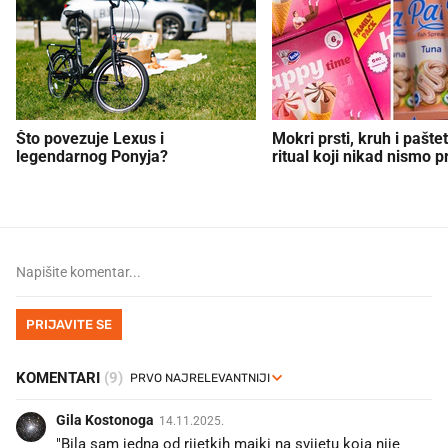
Što povezuje Lexus i
Mokri prsti, kruh i paštet
legendarnog Ponyja?
ritual koji nikad nismo p
PRIJAVITE SE
KOMENTARI
(9)
Gila Kostonoga
14.11.2025.
"Bila sam jedna od rijetkih majki na svijetu koja nije