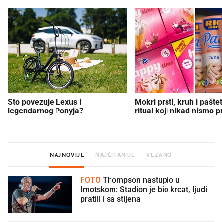
Što povezuje Lexus i
Mokri prsti, kruh i paštet
legendarnog Ponyja?
ritual koji nikad nismo p
NAJNOVIJE
NAJČITANIJE
VEZANO
FOTO
Thompson nastupio u
Imotskom: Stadion je bio krcat, ljudi
pratili i sa stijena