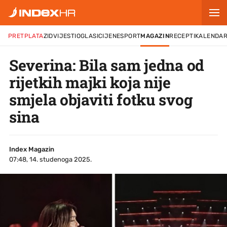
PRETPLATA
ZID
VIJESTI
OGLASI
CIJENE
SPORT
MAGAZIN
RECEPTI
KALENDA
Severina: Bila sam jedna od
rijetkih majki koja nije
smjela objaviti fotku svog
sina
Index Magazin
07:48, 14. studenoga 2025.