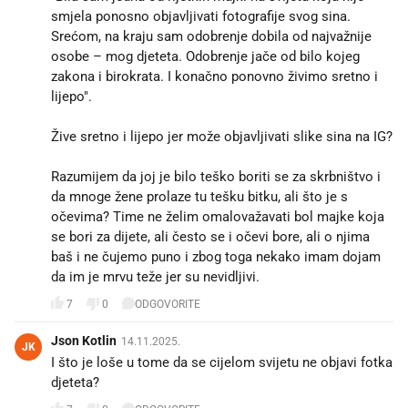
smjela ponosno objavljivati fotografije svog sina.
Srećom, na kraju sam odobrenje dobila od najvažnije
osobe – mog djeteta. Odobrenje jače od bilo kojeg
zakona i birokrata. I konačno ponovno živimo sretno i
lijepo".
Žive sretno i lijepo jer može objavljivati slike sina na IG?
Razumijem da joj je bilo teško boriti se za skrbništvo i
da mnoge žene prolaze tu tešku bitku, ali što je s
očevima? Time ne želim omalovažavati bol majke koja
se bori za dijete, ali često se i očevi bore, ali o njima
baš i ne čujemo puno i zbog toga nekako imam dojam
da im je mrvu teže jer su nevidljivi.
7
0
ODGOVORITE
Json Kotlin
14.11.2025.
JK
I što je loše u tome da se cijelom svijetu ne objavi fotka
djeteta?