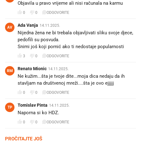
Objavila u pravo vrijeme ali nisi računala na karmu
0
0
ODGOVORITE
Ada Vanja
14.11.2025.
AV
Nijedna žena ne bi trebala objavljivati sliku svoje djece,
pedofili su posvuda.
Snimi još koji pornić ako ti nedostaje popularnosti 👍
3
0
ODGOVORITE
Renato Mionic
14.11.2025.
RM
Ne kužim...šta je tvoje dite...moja dica nedaju da ih
stavljam na društvenoj mreži....šta je ovo ejjjjj
0
0
ODGOVORITE
Tomislav Pinta
14.11.2025.
TP
Naporna si ko HDZ.
0
0
ODGOVORITE
PROČITAJTE JOŠ