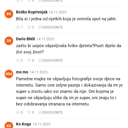
7
0
ODGOVORITE
Boško Koprivnjak
14.11.2025.
BK
Bila si i jedna od rijetkih koja je snimila spot na jahti.
7
3
ODGOVORITE
Dario BMX
14.11.2025.
DB
zašto bi uopće objavljivala fotke djeteta?Pusti dijete da
živi svoj život?
2
0
ODGOVORITE
mo mo
14.11.2025.
MM
Pametne majke ne objavljuju fotografije svoje djece na
internetu. Samo one zeljne paznje i dokazivanja da im je
super u zivotu iako svi znamo da nije. Oni kojima je
super ne objavljuju slike da im je super, oni znaju to i
bez odobravanja stranaca na internetu.
0
0
ODGOVORITE
Ko Koga
14.11.2025.
KK