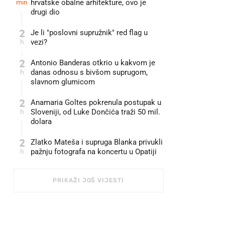
min
hrvatske obalne arhitekture, ovo je
drugi dio
2
Je li "poslovni supružnik" red flag u
h
vezi?
2
Antonio Banderas otkrio u kakvom je
h
danas odnosu s bivšom suprugom,
slavnom glumicom
2
Anamaria Goltes pokrenula postupak u
h
Sloveniji, od Luke Dončića traži 50 mil.
dolara
2
Zlatko Mateša i supruga Blanka privukli
h
pažnju fotografa na koncertu u Opatiji
PRIKAŽI JOŠ VIJESTI