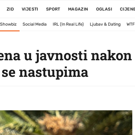
ZID
VIJESTI
SPORT
MAGAZIN
OGLASI
CIJEN
& Showbiz
Social Media
IRL (In Real Life)
Ljubav & Dating
WTF
ena u javnosti nakon 
a se nastupima