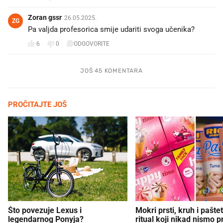
Zoran gssr
26.05.2025.
ZG
Pa valjda profesorica smije udariti svoga učenika?
6
0
ODGOVORITE
JOŠ 45 KOMENTARA
PROČITAJTE JOŠ
Što povezuje Lexus i
Mokri prsti, kruh i paštet
legendarnog Ponyja?
ritual koji nikad nismo p