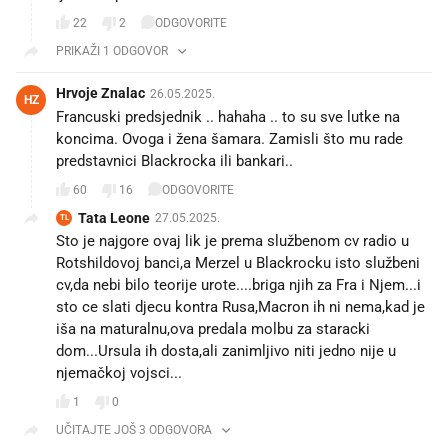
22
2
ODGOVORITE
PRIKAŽI 1 ODGOVOR
Hrvoje Znalac
26.05.2025.
HZ
Francuski predsjednik .. hahaha .. to su sve lutke na
koncima. Ovoga i žena šamara. Zamisli što mu rade
predstavnici Blackrocka ili bankari..
60
16
ODGOVORITE
Tata Leone
27.05.2025.
TL
Sto je najgore ovaj lik je prema službenom cv radio u
Rotshildovoj banci,a Merzel u Blackrocku isto službeni
cv,da nebi bilo teorije urote....briga njih za Fra i Njem...i
sto ce slati djecu kontra Rusa,Macron ih ni nema,kad je
iša na maturalnu,ova predala molbu za staracki
dom...Ursula ih dosta,ali zanimljivo niti jedno nije u
njemačkoj vojsci...
1
0
UČITAJTE JOŠ 3 ODGOVORA