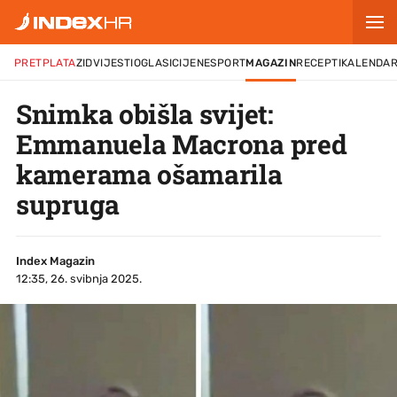
PRETPLATA
ZID
VIJESTI
OGLASI
CIJENE
SPORT
MAGAZIN
RECEPTI
KALENDA
Snimka obišla svijet:
Emmanuela Macrona pred
kamerama ošamarila
supruga
Index Magazin
12:35, 26. svibnja 2025.