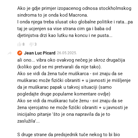
Ako je gdje primjer izopacenog odnosa stockholmskog
sindroma to je onda kod Macrona.
I onda njega treba slusat oko globalne politike i rata...pa
taj je ucjenjen sa vise strana cim ga i baba od
djetinjstva drzi kao lutku na koncu i ne pusta...
8
3
Jean Luc Picard
26.05.2025.
JP
ali ono... vibra oko ovakvog nečeg je skroz drugačija
(koliko god se mi pretvarali da nije tako).
Ako se vidi da žena tuče muškarca - svi znaju da se
muškarac može fizički obraniti + u javnosti je mišljenje
da je muškarac papak u takvoj situaciji (samo
pogledajte druge popularne komentare ovdje)
Ako se vidi da muškarac tuče ženu - svi znaju da se
žena vjerojatno ne može fizički obraniti + u javnosti je
inicijalno pitanje 'što je ona napravila da je to
zaslužila'...
S druge strane da predsjednik tuče nekog to bi bio