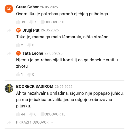
Greta Gabor
26.05.2025.
GG
Ovom liku je potrebna pomoć dječjeg psihologa.
39
7
ODGOVORITE
Drugi Put
26.05.2025.
DP
Tako je, mama ga malo išamarala, ništa strašno.
2
0
Tata Leone
27.05.2025.
TL
Njemu je potreban cijeli konzilij da ga donekle vrati u
zivotu
1
0
BOORECK SASIROM
26.05.2025.
Ah ta nezahvalna omladina, sigurno nije popapao juhicu,
pa mu je bakica odvalila jednu odgojno-obrazovnu
pljusku.
44
6
ODGOVORITE
PRIKAŽI 1 ODGOVOR