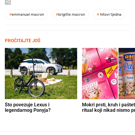
#
emmanuel macron
#
brigitte macron
#
hitovi tjedna
PROČITAJTE JOŠ
Što povezuje Lexus i
Mokri prsti, kruh i paštet
legendarnog Ponyja?
ritual koji nikad nismo p