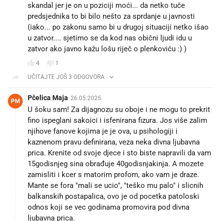
skandal jer je on u poziciji moći... da netko tuče
predsjednika to bi bilo nešto za sprdanje u javnosti
(iako... po zakonu samo bi u drugoj situaciji netko išao
u zatvor.... sjetimo se da kod nas obični ljudi idu u
zatvor ako javno kažu lošu riječ o plenkoviću :) )
4
1
UČITAJTE JOŠ 3 ODGOVORA
Pčelica Maja
26.05.2025.
PM
U šoku sam! Za dijagnozu su oboje i ne mogu to prekrit
fino ispeglani sakoici i isfenirana fizura. Jos više zalim
njihove fanove kojima je je ova, u psihologiji i
kaznenom pravu definirana, veza neka divna ljubavna
prica. Krenite od svoje djece i sto biste napravili da vam
15godisnjeg sina obrađuje 40godisnjakinja. A mozete
zamisliti i kcer s matorim profom, ako vam je draze.
Mante se fora "mali se ucio", "teško mu palo" i slicnih
balkanskih postapalica, ovo je od pocetka patoloski
odnos koji se vec godinama promovira pod divna
ljubavna prica.