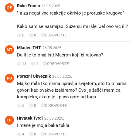
Roko Franic
26.05.2025.
RF
" a za negativne reakcije okrivio je proruske krugove"
Kako sam se nasmijao. Suze su mi išle. Jel ovo vic ili?
6
0
ODGOVORITE
Mladen TNT
26.05.2025.
MT
Da li je to onaj isti Macron koji bi ratovao?
11
1
ODGOVORITE
Porezni Obveznik
26.05.2025.
PO
Majko mila tko nama upravlja svijetom, što to o nama
govori kad ovakve izabiremo? Ovo je žešći mamica
kompleks, ako nije i puno gore od toga...
5
0
ODGOVORITE
Hrvatek Tvrdi
26.05.2025.
HT
I mene je moja baka tukla
4
0
ODGOVORITE