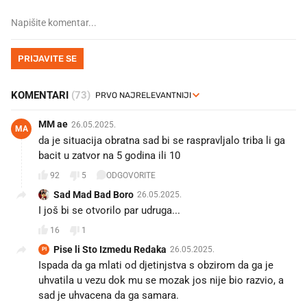
PRIJAVITE SE
KOMENTARI
(73)
MM ae
26.05.2025.
MA
da je situacija obratna sad bi se raspravljalo triba li ga
bacit u zatvor na 5 godina ili 10
92
5
ODGOVORITE
Sad Mad Bad Boro
26.05.2025.
I još bi se otvorilo par udruga...
16
1
Pise li Sto Izmedu Redaka
26.05.2025.
PI
Ispada da ga mlati od djetinjstva s obzirom da ga je
uhvatila u vezu dok mu se mozak jos nije bio razvio, a
sad je uhvacena da ga samara.