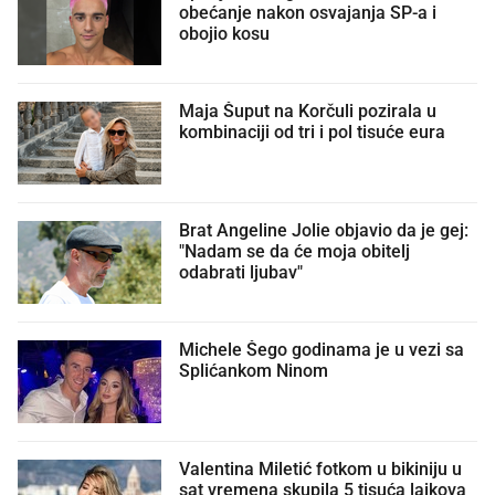
obećanje nakon osvajanja SP-a i
obojio kosu
Maja Šuput na Korčuli pozirala u
kombinaciji od tri i pol tisuće eura
Brat Angeline Jolie objavio da je gej:
"Nadam se da će moja obitelj
odabrati ljubav"
Michele Šego godinama je u vezi sa
Splićankom Ninom
Valentina Miletić fotkom u bikiniju u
sat vremena skupila 5 tisuća lajkova