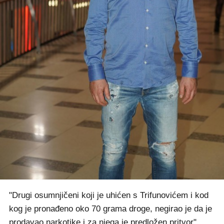
"Drugi osumnjičeni koji je uhićen s Trifunovićem i kod
kog je pronađeno oko 70 grama droge, negirao je da je
prodavao narkotike i za njega je predložen pritvor",