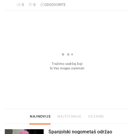
0
0
ODGOVORITE
PROČITAJTE JOŠ
Mjesecima planiramo novu
Što povezuje Lexus i
kuhinju, a jednu važnu odluku
legendarnog Ponyja?
donesemo u samo deset minuta
NAJNOVIJE
NAJČITANIJE
VEZANO
Španjolski nogometaš održao