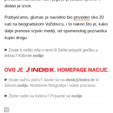
dodao je izvor.
Podsjećamo, glumac je navodno bio
priveden
oko 20
sati na beogradskom Voždovcu, i to nakon što je, kako
dalje prenose srpski mediji, od spomenutog poznanika
kupio drogu.
Znate li nešto više o temi ili želite prijaviti grešku u
tekstu? Kliknite
ovdje
.
Imate važnu priču? Javite se na
desk@index.hr
ili
klikom
ovdje
. Atraktivne fotografije i videe plaćamo.
Želite raditi na Indexu? Prijavite se
ovdje
.