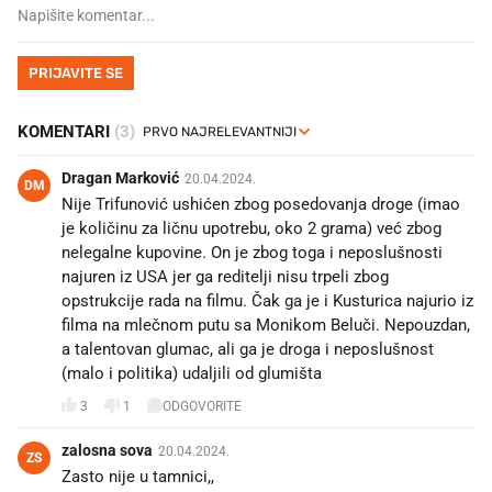
PRIJAVITE SE
KOMENTARI
(3)
Dragan Marković
20.04.2024.
DM
Nije Trifunović ushićen zbog posedovanja droge (imao
je količinu za ličnu upotrebu, oko 2 grama) već zbog
nelegalne kupovine. On je zbog toga i neposlušnosti
najuren iz USA jer ga reditelji nisu trpeli zbog
opstrukcije rada na filmu. Čak ga je i Kusturica najurio iz
filma na mlečnom putu sa Monikom Beluči. Nepouzdan,
a talentovan glumac, ali ga je droga i neposlušnost
(malo i politika) udaljili od glumišta
3
1
ODGOVORITE
zalosna sova
20.04.2024.
ZS
Zasto nije u tamnici,,