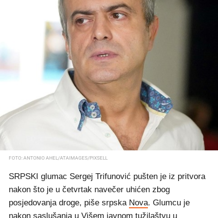
FOTO: ANTONIO AHEL/ATAIMAGES/PIXSELL
SRPSKI glumac Sergej Trifunović pušten je iz pritvora
nakon što je u četvrtak navečer uhićen zbog
posjedovanja droge, piše srpska
Nova
. Glumcu je
nakon saslušanja u Višem javnom tužilaštvu u