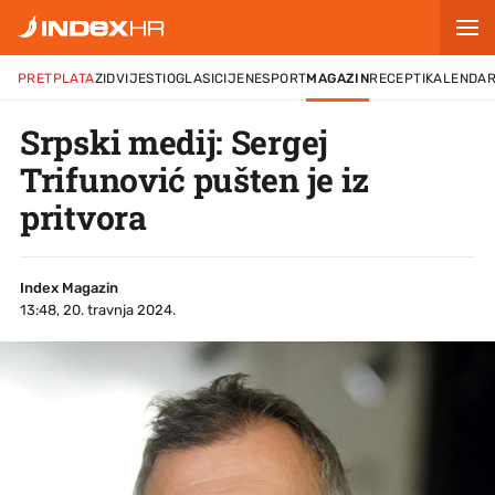
PRETPLATA
ZID
VIJESTI
OGLASI
CIJENE
SPORT
MAGAZIN
RECEPTI
KALENDA
Srpski medij: Sergej
Trifunović pušten je iz
pritvora
Index Magazin
13:48, 20. travnja 2024.