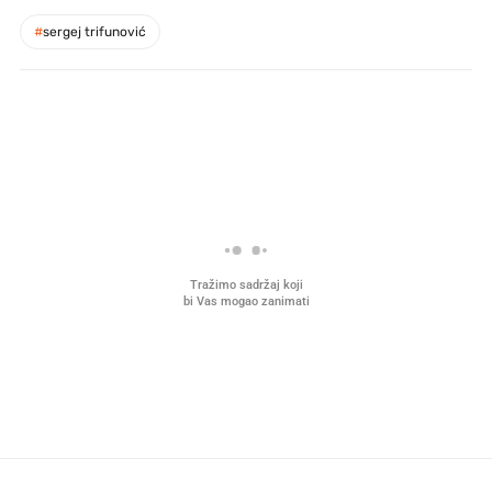
#
sergej trifunović
PROČITAJTE JOŠ
Mjesecima planiramo novu
Što povezuje Lexus i
kuhinju, a jednu važnu odluku
legendarnog Ponyja?
donesemo u samo deset minuta