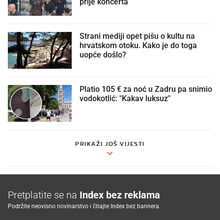
prije koncerta
Strani mediji opet pišu o kultu na
hrvatskom otoku. Kako je do toga
uopće došlo?
Platio 105 € za noć u Zadru pa snimio
vodokotlić: "Kakav luksuz"
PRIKAŽI JOŠ VIJESTI
Pretplatite se na
Index bez reklama
Podržite neovisno novinarstvo i čitajte Index bez bannera.