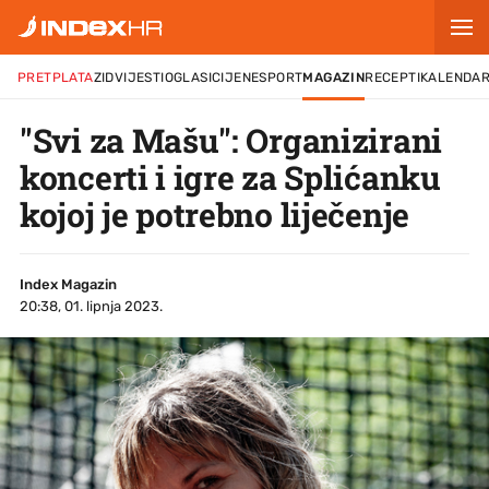
PRETPLATA
ZID
VIJESTI
OGLASI
CIJENE
SPORT
MAGAZIN
RECEPTI
KALENDA
"Svi za Mašu": Organizirani
koncerti i igre za Splićanku
kojoj je potrebno liječenje
Index Magazin
20:38, 01. lipnja 2023.