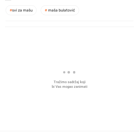
#
svi za mašu
#
maša bulatović
PROČITAJTE JOŠ
Što povezuje Lexus i
Mokri prsti, kruh i paštet
legendarnog Ponyja?
ritual koji nikad nismo p