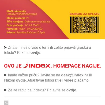
Znate li nešto više o temi ili želite prijaviti grešku u
tekstu? Kliknite
ovdje
.
Imate važnu priču? Javite se na
desk@index.hr
ili
klikom
ovdje
. Atraktivne fotografije i videe plaćamo.
Želite raditi na Indexu? Prijavite se
ovdje
.