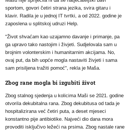
Mašu nije spriječila ni da se natjecateljski bavi
sportom, govori četiri strana jezika, svira gitaru i
klavir. Radila je u jednoj IT tvrtki, a od 2022. godine je
zaposlena u splitskoj udruzi Help.
"Život shvaćam kao uzajamno davanje i primanje, pa
ga upravo tako nastojim i živjeti. Sudjelovala sam u
brojnim volonterskim i humanitarnim akcijama. No,
ovaj put, da bih uopće mogla nastaviti živjeti i sama
sam prisiljena tražiti pomoć", rekla je Maša.
Zbog rane mogla bi izgubiti život
Zbog stalnog sjedenja u kolicima Maši se 2021. godine
otvorila dekubitalna rana. Zbog dekubitusa od tada je
hospitalizirana već četiri puta, a deset mjeseci
konstantno pije antibiotike. Najveći dio dana mora
provoditi isključivo ležeći na prsima. Zbog nastale rane