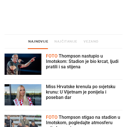
Što povezuje Lexus i
Mokri prsti, kruh i paštet
legendarnog Ponyja?
ritual koji nikad nismo p
NAJNOVIJE
NAJČITANIJE
VEZANO
FOTO
Thompson nastupio u
Imotskom: Stadion je bio krcat, ljudi
pratili i sa stijena
Miss Hrvatske krenula po svjetsku
krunu: U Vijetnam je ponijela i
poseban dar
FOTO
Thompson stigao na stadion u
Imotskom, pogledajte atmosferu