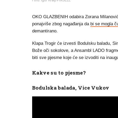
Foto: Igor Kralj/PIXSELL
OKO GLAZBENIH odabira Zorana Milanovića z
ponajviše zbog nagađanja da
bi se mogla ču
demantirano.
Klapa Trogir će izvesti Bodulsku baladu, S
Bože oči sokolove, a Ansambl LADO fragmen
biti sve pjesme koje će se izvoditi na inau
Kakve su to pjesme?
Bodulska balada, Vice Vukov