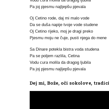
Vodu cura molila da dragog ljubila
Pa joj pjesmu najljepšu pjevala
Oj Cetino rode, daj mi malo vode
Da se duša napije tvoje vode studene
Oj Cetino rijeko, moj je dragi preko
Pjesmu moju ne čuje, pusti njega do mene
Sa Dinare potekla bistra voda studena
Pa se poljem razlila, Cetina
Vodu cura molila da dragog ljubila
Pa joj pjesmu najljepšu pjevala
Dej mi, Bože, oči sokolove, tradi