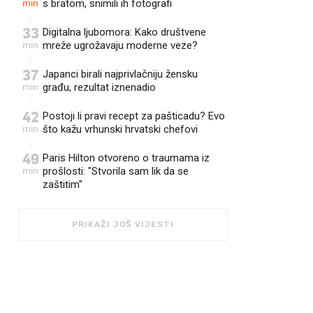
min
s bratom, snimili ih fotografi
33
Digitalna ljubomora: Kako društvene
min
mreže ugrožavaju moderne veze?
37
Japanci birali najprivlačniju žensku
min
građu, rezultat iznenadio
42
Postoji li pravi recept za pašticadu? Evo
min
što kažu vrhunski hrvatski chefovi
49
Paris Hilton otvoreno o traumama iz
min
prošlosti: "Stvorila sam lik da se
zaštitim"
PRIKAŽI JOŠ VIJESTI