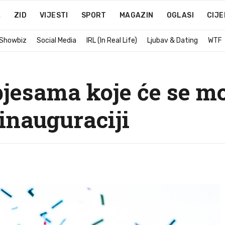
A
ZID
VIJESTI
SPORT
MAGAZIN
OGLASI
CIJE
 Showbiz
Social Media
IRL (In Real Life)
Ljubav & Dating
WTF
pjesama koje će se mo
inauguraciji