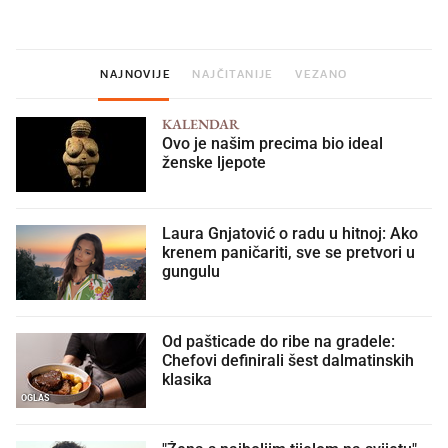
donesemo u samo deset minuta
NAJNOVIJE
NAJČITANIJE
VEZANO
KALENDAR
Ovo je našim precima bio ideal
ženske ljepote
Laura Gnjatović o radu u hitnoj: Ako
krenem paničariti, sve se pretvori u
gungulu
Od pašticade do ribe na gradele:
Chefovi definirali šest dalmatinskih
klasika
OGLAS
"Žena s najboljim tijelom na svijetu"