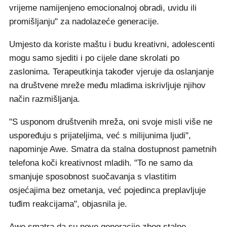
vrijeme namijenjeno emocionalnoj obradi, uvidu ili
promišljanju" za nadolazeće generacije.
Umjesto da koriste maštu i budu kreativni, adolescenti
mogu samo sjediti i po cijele dane skrolati po
zaslonima. Terapeutkinja također vjeruje da oslanjanje
na društvene mreže među mladima iskrivljuje njihov
način razmišljanja.
"S usponom društvenih mreža, oni svoje misli više ne
uspoređuju s prijateljima, već s milijunima ljudi",
napominje Awe. Smatra da stalna dostupnost pametnih
telefona koči kreativnost mladih. "To ne samo da
smanjuje sposobnost suočavanja s vlastitim
osjećajima bez ometanja, već pojedinca preplavljuje
tuđim reakcijama", objasnila je.
Awe smatra da su nove generacije zbog stalne