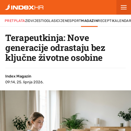
PRETPLATA
ZID
VIJESTI
OGLASI
CIJENE
SPORT
MAGAZIN
RECEPTI
KALENDA
Terapeutkinja: Nove
generacije odrastaju bez
ključne životne osobine
Index Magazin
09:14, 25. lipnja 2026.