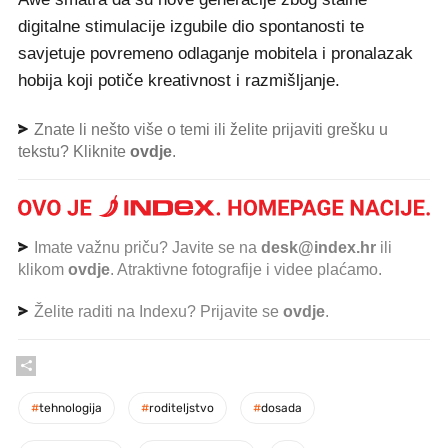
digitalne stimulacije izgubile dio spontanosti te
savjetuje povremeno odlaganje mobitela i pronalazak
hobija koji potiče kreativnost i razmišljanje.
Znate li nešto više o temi ili želite prijaviti grešku u
tekstu? Kliknite
ovdje
.
Imate važnu priču? Javite se na
desk@index.hr
ili
klikom
ovdje
. Atraktivne fotografije i videe plaćamo.
Želite raditi na Indexu? Prijavite se
ovdje
.
#
tehnologija
#
roditeljstvo
#
dosada