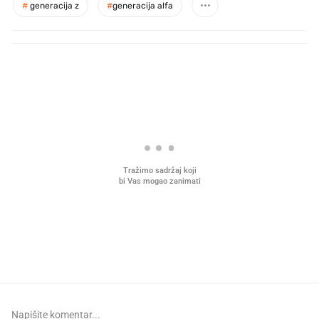
#
generacija z
#
generacija alfa
PROČITAJTE JOŠ
Mjesecima planiramo novu
Što povezuje Lexus i
kuhinju, a jednu važnu odluku
legendarnog Ponyja?
donesemo u samo deset minuta