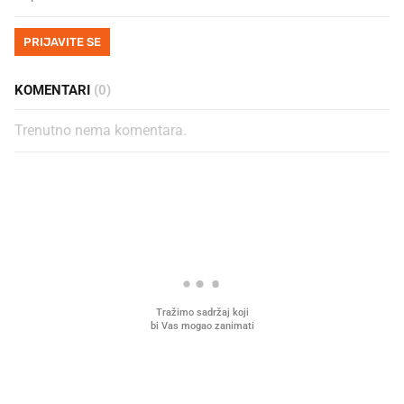
PRIJAVITE SE
KOMENTARI
(0)
Trenutno nema komentara.
PROČITAJTE JOŠ
Mjesecima planiramo novu
Što povezuje Lexus i
kuhinju, a jednu važnu odluku
legendarnog Ponyja?