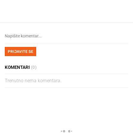
legendarnog Ponyja?
ritual koji nikad nismo p
PRIJAVITE SE
KOMENTARI
(0)
Trenutno nema komentara.
PROČITAJTE JOŠ