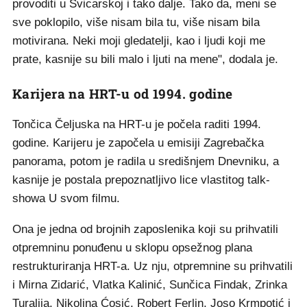
provoditi u Švicarskoj i tako dalje. Tako da, meni se
sve poklopilo, više nisam bila tu, više nisam bila
motivirana. Neki moji gledatelji, kao i ljudi koji me
prate, kasnije su bili malo i ljuti na mene", dodala je.
Karijera na HRT-u od 1994. godine
Tončica Čeljuska na HRT-u je počela raditi 1994.
godine. Karijeru je započela u emisiji Zagrebačka
panorama, potom je radila u središnjem Dnevniku, a
kasnije je postala prepoznatljivo lice vlastitog talk-
showa U svom filmu.
Ona je jedna od brojnih zaposlenika koji su prihvatili
otpremninu ponuđenu u sklopu opsežnog plana
restrukturiranja HRT-a. Uz nju, otpremnine su prihvatili
i Mirna Zidarić, Vlatka Kalinić, Sunčica Findak, Zrinka
Turalija, Nikolina Ćosić, Robert Ferlin, Joso Krmpotić i