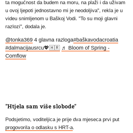
ta mogućnost da budem na moru, na plaži i da uživam
u ovoj ljepoti jednostavno mi je neodoljiva", rekla je u
videu snimljenom u Baškoj Vodi. "To su moji glavni
razlozi", dodala je.
@tonka369
4 glavna razloga
#baškavodacroatia
#dalmacijausrcu💖🇭🇷
♬ Bloom of Spring -
Comflow
"Htjela sam više slobode"
Podsjetimo, voditeljica je prije dva mjeseca prvi put
progovorila o odlasku s HRT-a
.