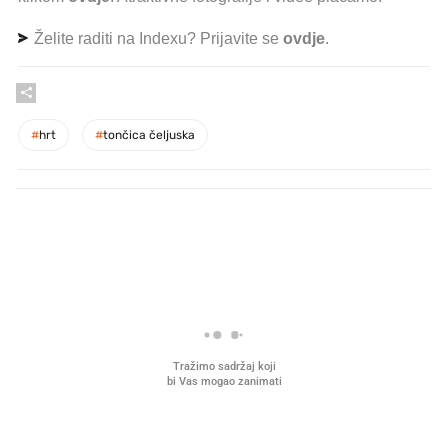
Želite raditi na Indexu? Prijavite se
ovdje
.
#
hrt
#
tončica čeljuska
PROČITAJTE JOŠ
Što povezuje Lexus i
Mokri prsti, kruh i paštet