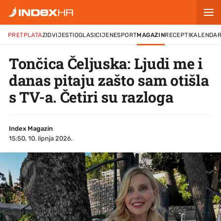
PRETPLATA
ZID
VIJESTI
OGLASI
CIJENE
SPORT
MAGAZIN
RECEPTI
KALENDA
Tončica Čeljuska: Ljudi me i
danas pitaju zašto sam otišla
s TV-a. Četiri su razloga
Index Magazin
15:50, 10. lipnja 2026.