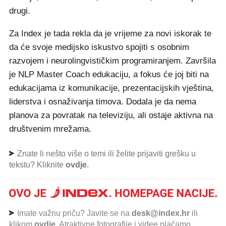
drugi.
Za Index je tada rekla da je vrijeme za novi iskorak te
da će svoje medijsko iskustvo spojiti s osobnim
razvojem i neurolingvističkim programiranjem. Završila
je NLP Master Coach edukaciju, a fokus će joj biti na
edukacijama iz komunikacije, prezentacijskih vještina,
liderstva i osnaživanja timova. Dodala je da nema
planova za povratak na televiziju, ali ostaje aktivna na
društvenim mrežama.
Znate li nešto više o temi ili želite prijaviti grešku u
tekstu? Kliknite
ovdje
.
Imate važnu priču? Javite se na
desk@index.hr
ili
klikom
ovdje
. Atraktivne fotografije i videe plaćamo.