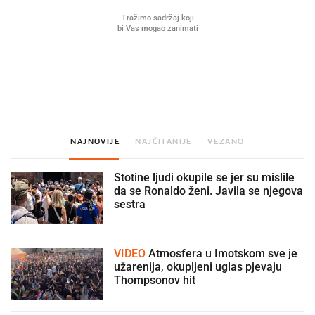
Što povezuje Lexus i
Mokri prsti, kruh i paštet
legendarnog Ponyja?
ritual koji nikad nismo p
NAJNOVIJE
NAJČITANIJE
VEZANO
Stotine ljudi okupile se jer su mislile
da se Ronaldo ženi. Javila se njegova
sestra
VIDEO
Atmosfera u Imotskom sve je
užarenija, okupljeni uglas pjevaju
Thompsonov hit