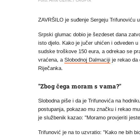
Foto: Ante Cizmic / CROPIX
ZAVRŠILO je suđenje Sergeju Trifunoviću u 
Srpski glumac dobio je šezdeset dana zatvor
isto djelo. Kako je jučer uhićen i odveden u
sudske troškove 150 eura, a odrekao se pr
vraćena, a
Slobodnoj Dalmaciji
je rekao da 
Riječanka.
"Zbog čega moram s vama?"
Slobodna piše i da je Trifunovića na hodnik
postupanja, pokazao mu značku i rekao mu 
je službenik kazao: "Moramo provjeriti jeste
Trifunović je na to uzvratio: "Kako ne bih bi