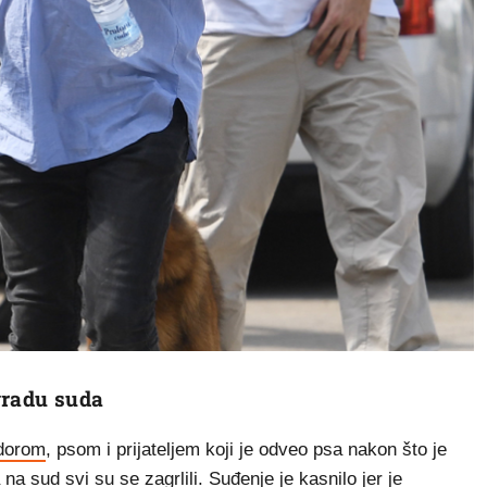
gradu suda
idorom
, psom i prijateljem koji je odveo psa nakon što je
a sud svi su se zagrlili. Suđenje je kasnilo jer je