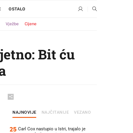
E
OSTALO
Vježbe
Cijene
etno: Bit ću
a
NAJNOVIJE
NAJČITANIJE
VEZANO
25
Carl Cox nastupio u Istri, trajalo je