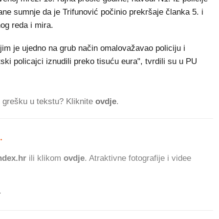
ne sumnje da je Trifunović počinio prekršaje članka 5. i
og reda i mira.
jim je ujedno na grub način omalovažavao policiju i
ki policajci iznudili preko tisuću eura", tvrdili su u PU
ti grešku u tekstu? Kliknite
ovdje
.
.
510.176 ČITATELJA DANAS
dex.hr
ili klikom
ovdje
. Atraktivne fotografije i videe
.