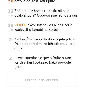
min
gotovo do šest sati ujutro
33
Zašto su uz hrvatsku obalu niknula
min
ovakva rugla? Odgovor nije jednostavan
39
VIDEO
Jakov Jozinović i Nina Badrić
min
zapjevali u konobi na Korčuli
2
Andrea Šušnjara o teškom djetinjstvu:
h
Da se opet rodim, ne bih odabrala istu
obitelj
2
Lewis Hamilton objavio fotke s Kim
h
Kardashian i pokazao kako provode
ljeto
PRIKAŽI JOŠ VIJESTI