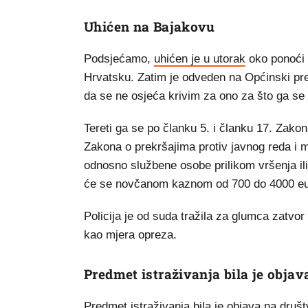
Uhićen na Bajakovu
Podsjećamo,
uhićen je u utorak
oko ponoći n
Hrvatsku. Zatim je odveden na Općinski prek
da se ne osjeća krivim za ono za što ga se t
Tereti ga se po članku 5. i članku 17. Zakon
Zakona o prekršajima protiv javnog reda i 
odnosno službene osobe prilikom vršenja ili 
će se novčanom kaznom od 700 do 4000 eur
Policija je od suda tražila za glumca zatvo
kao mjera opreza.
Predmet istraživanja bila je obja
Predmet istraživanja bila je objava na društ