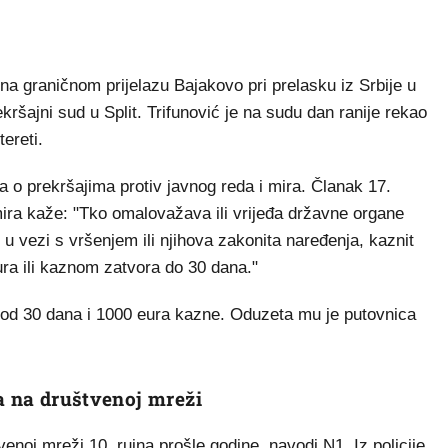
a graničnom prijelazu Bajakovo pri prelasku iz Srbije u
ršajni sud u Split. Trifunović je na sudu dan ranije rekao
ereti.
a o prekršajima protiv javnog reda i mira. Članak 17.
mira kaže: "Tko omalovažava ili vrijeđa državne organe
u vezi s vršenjem ili njihova zakonita naređenja, kaznit
a ili kaznom zatvora do 30 dana."
r od 30 dana i 1000 eura kazne. Oduzeta mu je putovnica
va na društvenoj mreži
venoj mreži 10. rujna prošle godine, navodi N1. Iz policije