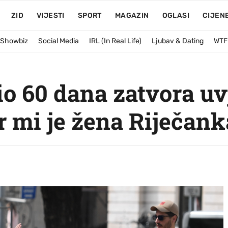
ZID
VIJESTI
SPORT
MAGAZIN
OGLASI
CIJEN
& Showbiz
Social Media
IRL (In Real Life)
Ljubav & Dating
WTF
o 60 dana zatvora uvj
r mi je žena Riječank