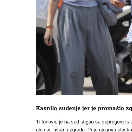
Kasnilo suđenje jer je promašio z
Trifunović je
na sud stigao sa suprugom Is
glumac ušao u zgradu. Prije njegova ulaska n