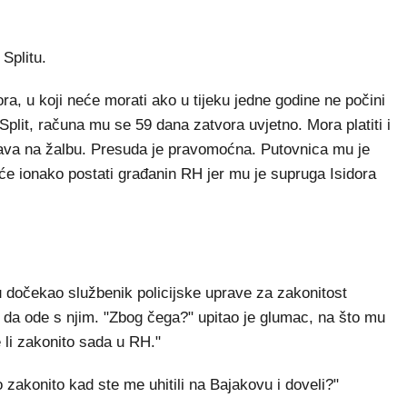
Splitu.
a, u koji neće morati ako u tijeku jedne godine ne počini
 Split, računa mu se 59 dana zatvora uvjetno. Mora platiti i
ava na žalbu. Presuda je pravomoćna. Putovnica mu je
će ionako postati građanin RH jer mu je supruga Isidora
u dočekao službenik policijske uprave za zakonitost
da ode s njim. "Zbog čega?" upitao je glumac, na što mu
 li zakonito sada u RH."
o zakonito kad ste me uhitili na Bajakovu i doveli?"