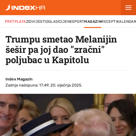
PRETPLATA
ZID
VIJESTI
OGLASI
CIJENE
SPORT
MAGAZIN
RECEPTI
KALENDA
Trumpu smetao Melanijin
šešir pa joj dao "zračni"
poljubac u Kapitolu
Index Magazin
Zadnja nadopuna: 17:49, 20. siječnja 2025.