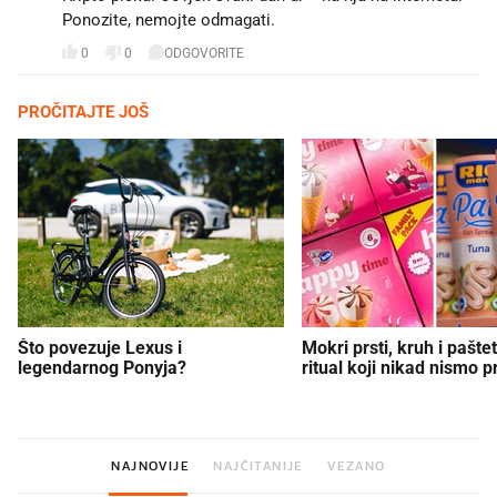
Ponozite, nemojte odmagati.
0
0
ODGOVORITE
PROČITAJTE JOŠ
Što povezuje Lexus i
Mokri prsti, kruh i paštet
legendarnog Ponyja?
ritual koji nikad nismo p
NAJNOVIJE
NAJČITANIJE
VEZANO