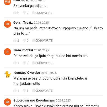
mali mićo
20.01.2025.
MM
Skovenka ga odje..la
2
0
ODGOVORITE
Golan Treviz
20.01.2025.
GT
Na um mi pade Petar Božović i njegovo čuveno: “ Uh što
bi ja to ….”
2
0
ODGOVORITE
Ikara Imotski
20.01.2025.
II
Pa ne zeli da ga ljubi,drugi put ce biti sombrero
1
0
ODGOVORITE
Idemaca Okotebe
20.01.2025.
Melanija je baš prigodno odjenula kompletić u
mafijaškom stilu
1
1
ODGOVORITE
Subordinirano Koordinirani
20.01.2025.
SK
Kripto-pička. Čovjek svaki dan dr** na nju na internetu.