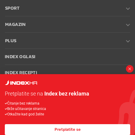
SPORT
MAGAZIN
PLUS
INDEX OGLASI
INDEX RECEPTI
INFO
Pretplatite se na
Index bez reklama
Čitanje bez reklama
Oglašavanje
Zaposli se na Indexu
Kontakt
Impressum
Uvjeti
Brže učitavanje stranica
korištenja
Postavke kolačića
Otkažite kad god želite
Pretplatite se