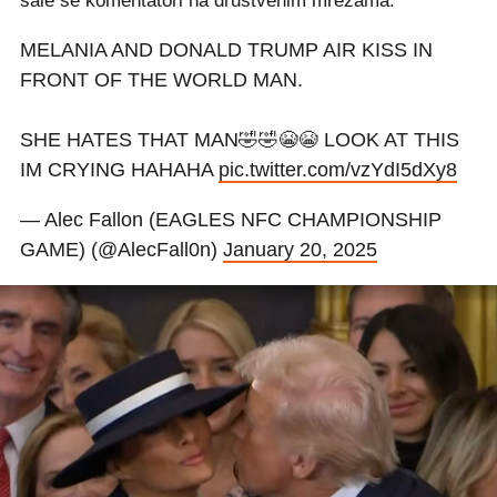
šale se komentatori na društvenim mrežama.
MELANIA AND DONALD TRUMP AIR KISS IN
FRONT OF THE WORLD MAN.
SHE HATES THAT MAN🤣🤣😭😭 LOOK AT THIS
IM CRYING HAHAHA
pic.twitter.com/vzYdI5dXy8
— Alec Fallon (EAGLES NFC CHAMPIONSHIP
GAME) (@AlecFall0n)
January 20, 2025