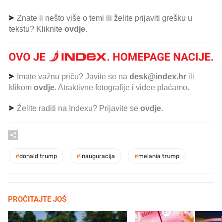
Znate li nešto više o temi ili želite prijaviti grešku u
tekstu? Kliknite
ovdje
.
Imate važnu priču? Javite se na
desk@index.hr
ili
klikom
ovdje
. Atraktivne fotografije i videe plaćamo.
Želite raditi na Indexu? Prijavite se
ovdje
.
#
donald trump
#
inauguracija
#
melania trump
PROČITAJTE JOŠ