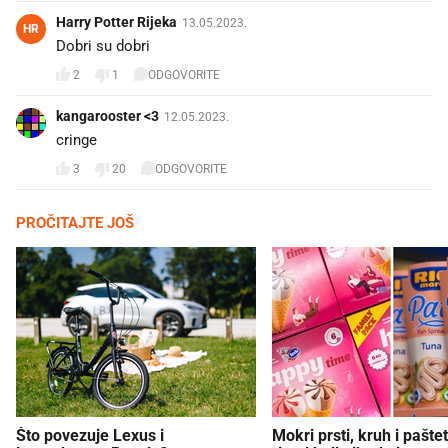
Harry Potter Rijeka
13.05.2023.
HR
Dobri su dobri
2
1
ODGOVORITE
kangarooster <3
12.05.2023.
cringe
3
20
ODGOVORITE
PROČITAJTE JOŠ
Što povezuje Lexus i
Mokri prsti, kruh i paštet