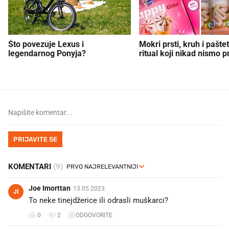
Što povezuje Lexus i
Mokri prsti, kruh i paštet
legendarnog Ponyja?
ritual koji nikad nismo p
PRIJAVITE SE
KOMENTARI
(9)
Joe Imorttan
13.05.2023.
JI
To neke tinejdžerice ili odrasli muškarci?
0
2
ODGOVORITE