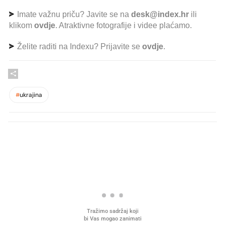
Imate važnu priču? Javite se na
desk@index.hr
ili
klikom
ovdje
. Atraktivne fotografije i videe plaćamo.
Želite raditi na Indexu? Prijavite se
ovdje
.
#
ukrajina
PROČITAJTE JOŠ