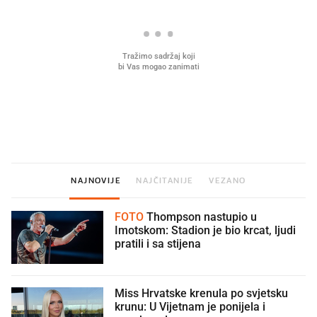
Što povezuje Lexus i
Mokri prsti, kruh i paštet
legendarnog Ponyja?
ritual koji nikad nismo p
NAJNOVIJE
NAJČITANIJE
VEZANO
FOTO
Thompson nastupio u
Imotskom: Stadion je bio krcat, ljudi
pratili i sa stijena
Miss Hrvatske krenula po svjetsku
krunu: U Vijetnam je ponijela i