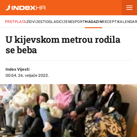
PRETPLATA
ZID
VIJESTI
OGLASI
CIJENE
SPORT
MAGAZIN
RECEPTI
KALENDA
U kijevskom metrou rodila
se beba
Index Vijesti
00:54, 26. veljače 2022.