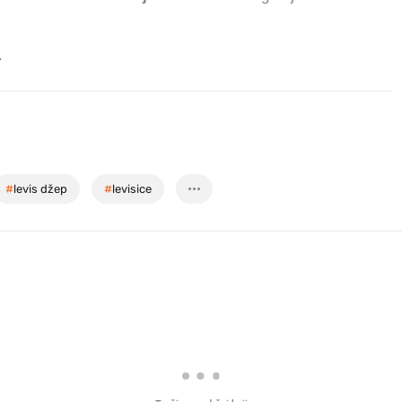
.
#
levis džep
#
levisice