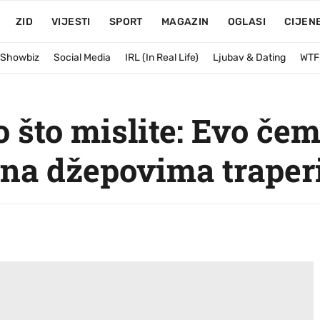
ZID
VIJESTI
SPORT
MAGAZIN
OGLASI
CIJEN
& Showbiz
Social Media
IRL (In Real Life)
Ljubav & Dating
WTF
o što mislite: Evo če
 na džepovima traper