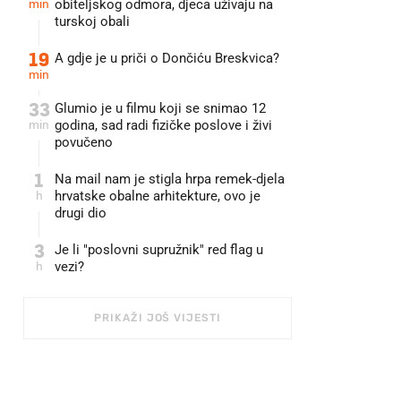
min
obiteljskog odmora, djeca uživaju na
turskoj obali
19
A gdje je u priči o Dončiću Breskvica?
min
33
Glumio je u filmu koji se snimao 12
min
godina, sad radi fizičke poslove i živi
povučeno
1
Na mail nam je stigla hrpa remek-djela
h
hrvatske obalne arhitekture, ovo je
drugi dio
3
Je li "poslovni supružnik" red flag u
h
vezi?
PRIKAŽI JOŠ VIJESTI