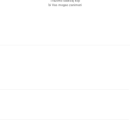
Tražimo sadržaj koji
bi Vas mogao zanimati