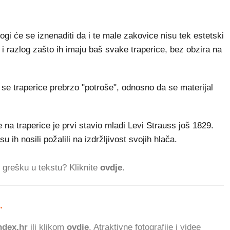
ogi će se iznenaditi da i te male zakovice nisu tek estetski
e i razlog zašto ih imaju baš svake traperice, bez obzira na
 se traperice prebrzo "potroše", odnosno da se materijal
 na traperice je prvi stavio mladi Levi Strauss još 1829.
 ih nosili požalili na izdržljivost svojih hlača.
ti grešku u tekstu? Kliknite
ovdje
.
.
594.200 ČIT
dex.hr
ili klikom
ovdje
. Atraktivne fotografije i videe