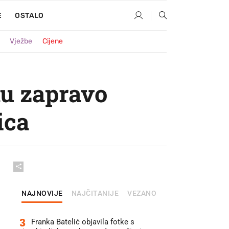
E
OSTALO
Vježbe
Cijene
mu zapravo
ica
NAJNOVIJE
NAJČITANIJE
VEZANO
3
Franka Batelić objavila fotke s