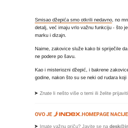
Smisao džepića smo otkrili nedavno
, no mn
detalj, već imaju vrlo važnu funkciju - što j
marku i dizajn.
Naime, zakovice služe kako bi spriječile da
ne podere po šavu.
Kao i misteriozni džepić, i bakrene zakovice
godine, nakon što su se neki od rudara koji su
Znate li nešto više o temi ili želite prijavi
OVO JE
.
HOMEPAGE NACIJE
Imate važnu priču? Javite se na
desk@in