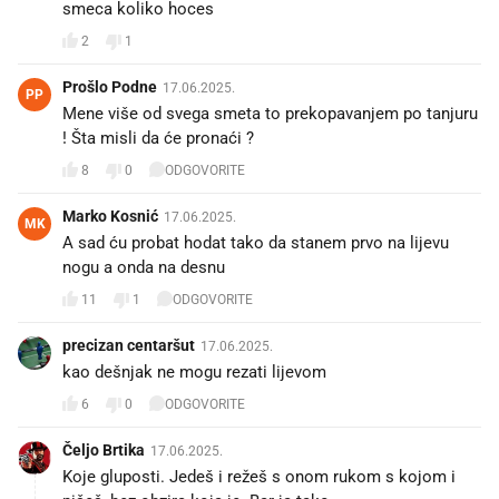
smeca koliko hoces
2
1
Prošlo Podne
17.06.2025.
PP
Mene više od svega smeta to prekopavanjem po tanjuru
! Šta misli da će pronaći ?
8
0
ODGOVORITE
Marko Kosnić
17.06.2025.
MK
A sad ću probat hodat tako da stanem prvo na lijevu
nogu a onda na desnu
11
1
ODGOVORITE
precizan centaršut
17.06.2025.
kao dešnjak ne mogu rezati lijevom
6
0
ODGOVORITE
Čeljo Brtika
17.06.2025.
Koje gluposti. Jedeš i režeš s onom rukom s kojom i