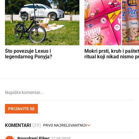
Što povezuje Lexus i
Mokri prsti, kruh i paštet
legendarnog Ponyja?
ritual koji nikad nismo p
PRIJAVITE SE
KOMENTARI
(29)
Navudreni Pikec
17.06.2025.