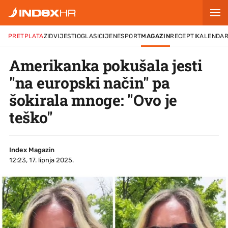
PRETPLATA
ZID
VIJESTI
OGLASI
CIJENE
SPORT
MAGAZIN
RECEPTI
KALENDA
Amerikanka pokušala jesti
"na europski način" pa
šokirala mnoge: "Ovo je
teško"
Index Magazin
12:23, 17. lipnja 2025.