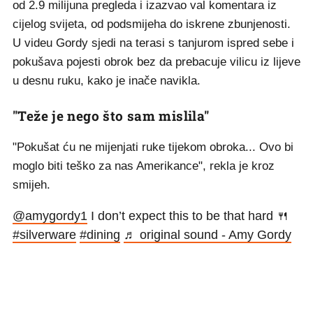
od 2.9 milijuna pregleda i izazvao val komentara iz
cijelog svijeta, od podsmijeha do iskrene zbunjenosti.
U videu Gordy sjedi na terasi s tanjurom ispred sebe i
pokušava pojesti obrok bez da prebacuje vilicu iz lijeve
u desnu ruku, kako je inače navikla.
"Teže je nego što sam mislila"
"Pokušat ću ne mijenjati ruke tijekom obroka... Ovo bi
moglo biti teško za nas Amerikance", rekla je kroz
smijeh.
@amygordy1
I don’t expect this to be that hard 🍴
#silverware
#dining
♬ original sound - Amy Gordy