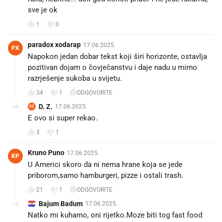
sve je ok
1
0
paradox xodarap
17.06.2025.
PX
Napokon jedan dobar tekst koji širi horizonte, ostavlja
pozitivan dojam o čovječanstvu i daje nadu u mirno
razrješenje sukoba u svijetu.
34
1
ODGOVORITE
D. Z.
17.06.2025.
DZ
E ovo si super rekao.
3
1
Kruno Puno
17.06.2025.
KP
U Americi skoro da ni nema hrane koja se jede
priborom,samo hamburgeri, pizze i ostali trash.
21
1
ODGOVORITE
Bajum Badum
17.06.2025.
Natko mi kuhamo, oni rijetko.Moze biti tog fast food