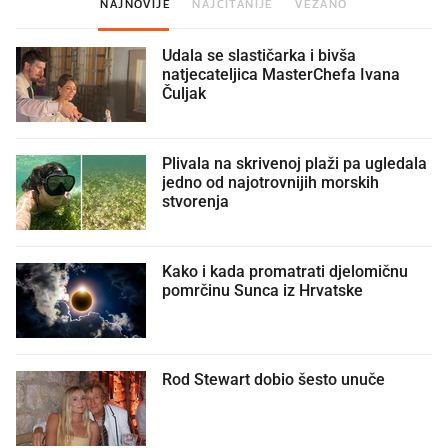
NAJNOVIJE
NAJČITANIJE
VEZANO
Udala se slastičarka i bivša
natjecateljica MasterChefa Ivana
Čuljak
Plivala na skrivenoj plaži pa ugledala
jedno od najotrovnijih morskih
stvorenja
Kako i kada promatrati djelomičnu
pomrčinu Sunca iz Hrvatske
Rod Stewart dobio šesto unuče