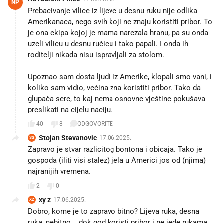
NP
Prebacivanje vilice iz lijeve u desnu ruku nije odlika
Amerikanaca, nego svih koji ne znaju koristiti pribor. To
je ona ekipa kojoj je mama narezala hranu, pa su onda
uzeli vilicu u desnu ručicu i tako papali. I onda ih
roditelji nikada nisu ispravljali za stolom.
Upoznao sam dosta ljudi iz Amerike, klopali smo vani, i
koliko sam vidio, većina zna koristiti pribor. Tako da
glupača sere, to kaj nema osnovne vještine pokušava
preslikati na cijelu naciju.
40
8
ODGOVORITE
Stojan Stevanovic
17.06.2025.
SS
Zapravo je stvar razlicitog bontona i obicaja. Tako je
gospoda (iliti visi stalez) jela u Americi jos od (njima)
najranijih vremena.
2
0
xy z
17.06.2025.
XZ
Dobro, kome je to zapravo bitno? Lijeva ruka, desna
ruka, nebitno... dok god koristi pribor i ne jede rukama,