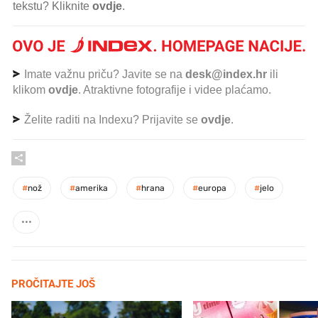
tekstu? Kliknite
ovdje
.
Imate važnu priču? Javite se na
desk@index.hr
ili
klikom
ovdje
. Atraktivne fotografije i videe plaćamo.
Želite raditi na Indexu? Prijavite se
ovdje
.
#
nož
#
amerika
#
hrana
#
europa
#
jelo
PROČITAJTE JOŠ