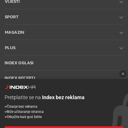
VIJESTI
SPORT
MAGAZIN
PLUS
INDEX OGLASI
INDEX RECEPTI
INFO
Pretplatite se na
Index bez reklama
Čitanje bez reklama
Oglašavanje
Zaposli se na Indexu
Kontakt
Impressum
Uvjeti
Brže učitavanje stranica
korištenja
Postavke kolačića
Otkažite kad god želite