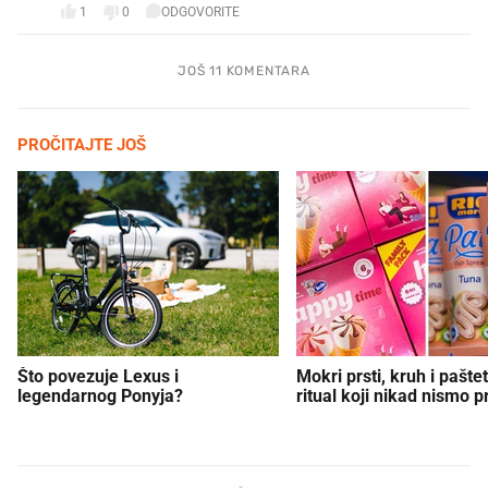
1
0
ODGOVORITE
JOŠ 11 KOMENTARA
PROČITAJTE JOŠ
Što povezuje Lexus i
Mokri prsti, kruh i paštet
legendarnog Ponyja?
ritual koji nikad nismo p