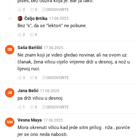
pišeš, bez obzira koja je. Bar ja tako.
2
0
ODGOVORITE
Čeljo Brtika
17.06.2025.
Bez "s", da se "lektori" ne pobune.
2
0
Saša Barišić
17.06.2025.
SB
Ne znam koji je video gledao novinar, ali na ovom uz
članak, žena vilicu cijelo vrijeme drži u desnoj, a nož u
lijevoj ruci.
3
0
ODGOVORITE
Jana Belić
17.06.2025.
JB
pa drži vilicu u desnoj
1
0
ODGOVORITE
Vesna Maya
17.06.2025.
VM
Mora okrenuti vilicu kad jede sitni prilog . riža , povrće
jer se ono neda nabosti.