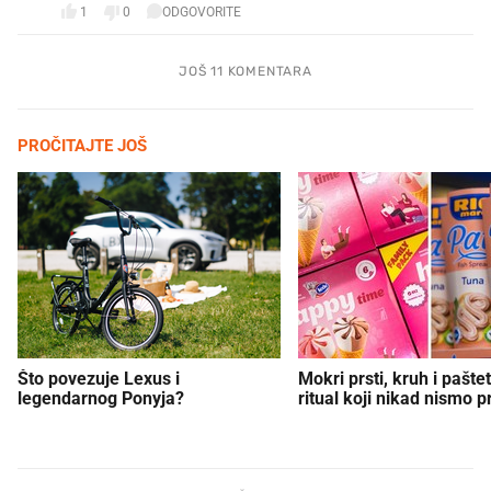
1
0
ODGOVORITE
JOŠ 11 KOMENTARA
PROČITAJTE JOŠ
Što povezuje Lexus i
Mokri prsti, kruh i paštet
legendarnog Ponyja?
ritual koji nikad nismo p