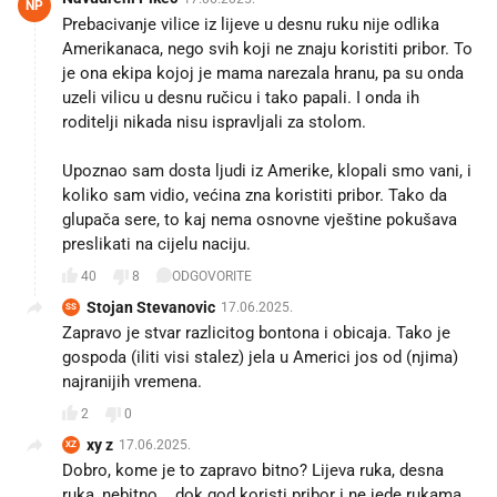
NP
Prebacivanje vilice iz lijeve u desnu ruku nije odlika
Amerikanaca, nego svih koji ne znaju koristiti pribor. To
je ona ekipa kojoj je mama narezala hranu, pa su onda
uzeli vilicu u desnu ručicu i tako papali. I onda ih
roditelji nikada nisu ispravljali za stolom.
Upoznao sam dosta ljudi iz Amerike, klopali smo vani, i
koliko sam vidio, većina zna koristiti pribor. Tako da
glupača sere, to kaj nema osnovne vještine pokušava
preslikati na cijelu naciju.
40
8
ODGOVORITE
Stojan Stevanovic
17.06.2025.
SS
Zapravo je stvar razlicitog bontona i obicaja. Tako je
gospoda (iliti visi stalez) jela u Americi jos od (njima)
najranijih vremena.
2
0
xy z
17.06.2025.
XZ
Dobro, kome je to zapravo bitno? Lijeva ruka, desna
ruka, nebitno... dok god koristi pribor i ne jede rukama,