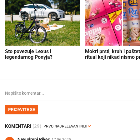
Što povezuje Lexus i
Mokri prsti, kruh i paštet
legendarnog Ponyja?
ritual koji nikad nismo p
PRIJAVITE SE
KOMENTARI
(29)
Navudreni Pikec
17.06.2025.