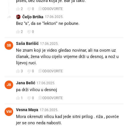
pišeš, bez obzira koja je. Bar ja tako.
2
0
ODGOVORITE
Čeljo Brtika
17.06.2025.
Bez "s", da se "lektori" ne pobune.
2
0
Saša Barišić
17.06.2025.
SB
Ne znam koji je video gledao novinar, ali na ovom uz
članak, žena vilicu cijelo vrijeme drži u desnoj, a nož u
lijevoj ruci.
3
0
ODGOVORITE
Jana Belić
17.06.2025.
JB
pa drži vilicu u desnoj
1
0
ODGOVORITE
Vesna Maya
17.06.2025.
VM
Mora okrenuti vilicu kad jede sitni prilog . riža , povrće
jer se ono neda nabosti.