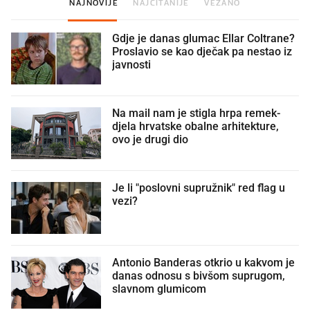
NAJNOVIJE
NAJČITANIJE
VEZANO
Gdje je danas glumac Ellar Coltrane?
Proslavio se kao dječak pa nestao iz
javnosti
Na mail nam je stigla hrpa remek-
djela hrvatske obalne arhitekture,
ovo je drugi dio
Je li "poslovni supružnik" red flag u
vezi?
Antonio Banderas otkrio u kakvom je
danas odnosu s bivšom suprugom,
slavnom glumicom