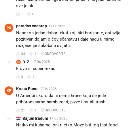
sve je ok
1
0
paradox xodarap
17.06.2025.
PX
Napokon jedan dobar tekst koji širi horizonte, ostavlja
pozitivan dojam o čovječanstvu i daje nadu u mirno
razrješenje sukoba u svijetu.
34
1
ODGOVORITE
D. Z.
17.06.2025.
DZ
E ovo si super rekao.
3
1
Kruno Puno
17.06.2025.
KP
U Americi skoro da ni nema hrane koja se jede
priborom,samo hamburgeri, pizze i ostali trash.
21
1
ODGOVORITE
Bajum Badum
17.06.2025.
Natko mi kuhamo, oni rijetko.Moze biti tog fast food