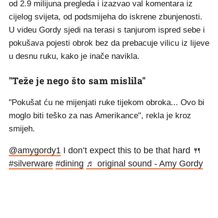
od 2.9 milijuna pregleda i izazvao val komentara iz
cijelog svijeta, od podsmijeha do iskrene zbunjenosti.
U videu Gordy sjedi na terasi s tanjurom ispred sebe i
pokušava pojesti obrok bez da prebacuje vilicu iz lijeve
u desnu ruku, kako je inače navikla.
"Teže je nego što sam mislila"
"Pokušat ću ne mijenjati ruke tijekom obroka... Ovo bi
moglo biti teško za nas Amerikance", rekla je kroz
smijeh.
@amygordy1
I don’t expect this to be that hard 🍴
#silverware
#dining
♬ original sound - Amy Gordy