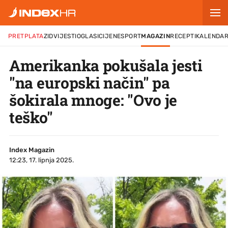
PRETPLATA
ZID
VIJESTI
OGLASI
CIJENE
SPORT
MAGAZIN
RECEPTI
KALENDA
Amerikanka pokušala jesti
"na europski način" pa
šokirala mnoge: "Ovo je
teško"
Index Magazin
12:23, 17. lipnja 2025.