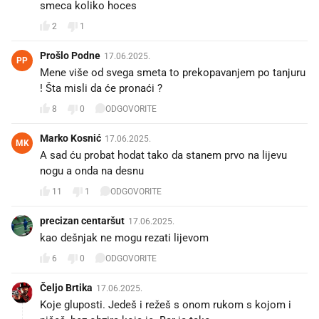
smeca koliko hoces
2
1
Prošlo Podne
17.06.2025.
PP
Mene više od svega smeta to prekopavanjem po tanjuru
! Šta misli da će pronaći ?
8
0
ODGOVORITE
Marko Kosnić
17.06.2025.
MK
A sad ću probat hodat tako da stanem prvo na lijevu
nogu a onda na desnu
11
1
ODGOVORITE
precizan centaršut
17.06.2025.
kao dešnjak ne mogu rezati lijevom
6
0
ODGOVORITE
Čeljo Brtika
17.06.2025.
Koje gluposti. Jedeš i režeš s onom rukom s kojom i