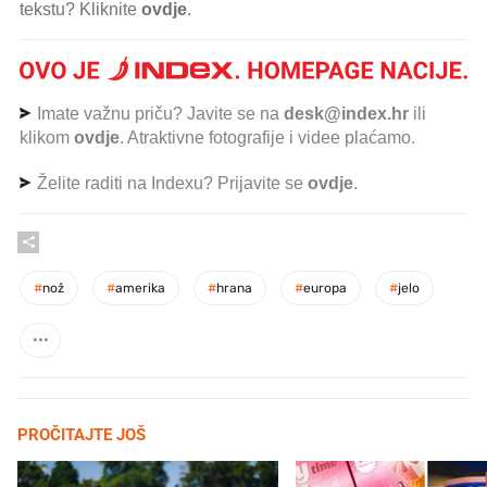
tekstu? Kliknite
ovdje
.
Imate važnu priču? Javite se na
desk@index.hr
ili
klikom
ovdje
. Atraktivne fotografije i videe plaćamo.
Želite raditi na Indexu? Prijavite se
ovdje
.
#
nož
#
amerika
#
hrana
#
europa
#
jelo
PROČITAJTE JOŠ