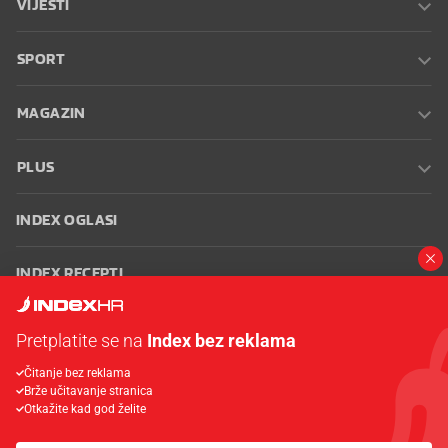
VIJESTI
SPORT
MAGAZIN
PLUS
INDEX OGLASI
INDEX RECEPTI
INFO
Pretplatite se na
Index bez reklama
Čitanje bez reklama
Oglašavanje
Zaposli se na Indexu
Kontakt
Impressum
Uvjeti
Brže učitavanje stranica
korištenja
Postavke kolačića
Otkažite kad god želite