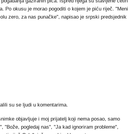
pogađanja gaziranih pića. Ispred njega su stavljene četiri
ića. Po okusu je morao pogoditi o kojem je piću riječ. "Meni
olu zero, za nas punačke", napisao je srpski predsjednik
alili su se ljudi u komentarima.
snimke objavljuje i moj prijatelj koji nema posao, samo
an", "Bože, pogledaj nas", "Ja kad ignoriram probleme",