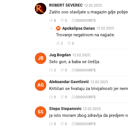
ROBERT SEVEREC
12.02.2025.
Zašto ovo stavljate u magazin gdje pobj
8
0
ODGOVORITE
Apokalipsa Danas
12.02.2025.
AD
Trovanje negativom na najjače.
2
0
Jug Bogdan
12.02.2025.
JB
Selo gori, a baba se češlja.
2
0
ODGOVORITE
Aleksandar Gavrilović
12.02.2025.
AG
Kritičari se hvataju za trivijalnosti jer 
0
0
ODGOVORITE
Stepa Stepanovic
12.02.2025.
SS
ja isto moram zbog zdravlja da predjem n
0
0
ODGOVORITE