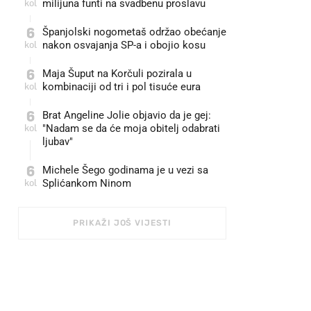
kol
milijuna funti na svadbenu proslavu
6
Španjolski nogometaš održao obećanje
kol
nakon osvajanja SP-a i obojio kosu
6
Maja Šuput na Korčuli pozirala u
kol
kombinaciji od tri i pol tisuće eura
6
Brat Angeline Jolie objavio da je gej:
kol
"Nadam se da će moja obitelj odabrati
ljubav"
6
Michele Šego godinama je u vezi sa
kol
Splićankom Ninom
PRIKAŽI JOŠ VIJESTI