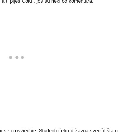
a ti piješ Colu", još su neki od komentara.
i se prosvjeduje. Studenti četiri državna sveučilišta u