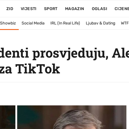
ZID
VIJESTI
SPORT
MAGAZIN
OGLASI
CIJEN
& Showbiz
Social Media
IRL (In Real Life)
Ljubav & Dating
WTF
enti prosvjeduju, A
za TikTok