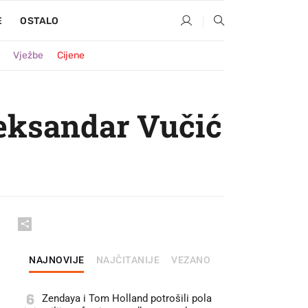
E
OSTALO
Vježbe
Cijene
leksandar Vučić
NAJNOVIJE
NAJČITANIJE
VEZANO
6
Zendaya i Tom Holland potrošili pola