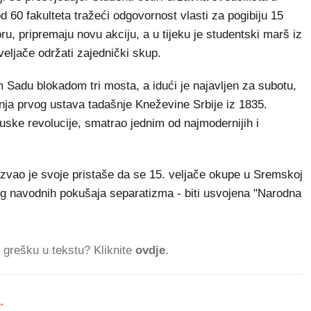
 od 60 fakulteta tražeći odgovornost vlasti za pogibiju 15
, pripremaju novu akciju, a u tijeku je studentski marš iz
eljače održati zajednički skup.
m Sadu blokadom tri mosta, a idući je najavljen za subotu,
nja prvog ustava tadašnje Kneževine Srbije iz 1835.
uske revolucije, smatrao jednim od najmodernijih i
zvao je svoje pristaše da se 15. veljače okupe u Sremskoj
bog navodnih pokušaja separatizma - biti usvojena "Narodna
ti grešku u tekstu? Kliknite
ovdje
.
.
142.130 ČITATE