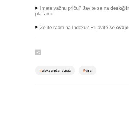
Imate važnu priču? Javite se na
desk@in
plaćamo.
Želite raditi na Indexu? Prijavite se
ovdje
#
aleksandar vučić
#
viral