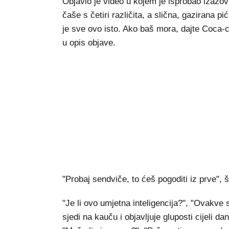
Objavio je video u kojem je isprobao izazov 
čaše s četiri različita, a slična, gazirana p
je sve ovo isto. Ako baš mora, dajte Coca-c
u opis objave.
"Probaj sendviče, to ćeš pogoditi iz prve", š
"Je li ovo umjetna inteligencija?", "Ovakve 
sjedi na kauču i objavljuje gluposti cijeli d