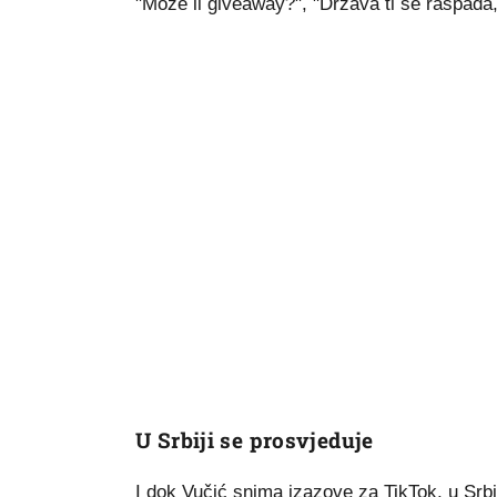
"Može li giveaway?", "Država ti se raspada, 
U Srbiji se prosvjeduje
I dok Vučić snima izazove za TikTok, u Srbij