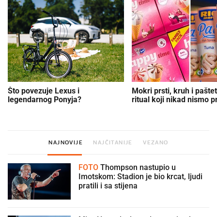
Što povezuje Lexus i
Mokri prsti, kruh i paštet
legendarnog Ponyja?
ritual koji nikad nismo p
NAJNOVIJE
NAJČITANIJE
VEZANO
FOTO
Thompson nastupio u
Imotskom: Stadion je bio krcat, ljudi
pratili i sa stijena