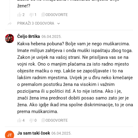
žene!?
2
1
ODGOVORITE
PRIKAŽI 3 ODGOVORA
Čeljo Brtika
06.04.2025.
Kakva hebena pobuna? Bolje vam je nego muškarcima.
Imate milijun zahtjeva i onda muški ispaštaju zbog toga.
Zakon je uvijek na vašoj strani. Ne prisiljava vas se na
vojni rok. Ono o manjim plaćama za isto radno mjesto
objesite mačku o rep. Lakše se zapošljavate i to na
lakšim radnim mjestima. Uvijek je u điru neko kmečanje
o premalom postotku žena na visokim i važnim
pozicijama ili u politici itd. A to nije istina. Ako i je,
znači žena ima prednost dobiti posao samo zato jer je
žena. Ako igdje ikad ima spolne diskriminacije, to je ona
prema muškarcima.
4
0
ODGOVORITE
Ja sam taki čoek
06.04.2025.
JT