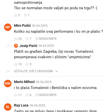
samopoštovanja.
Tko se normalan može valjati po podu na trgu?? :(
5
1
Miro Pušić
06.04.2025.
MP
Koliko su naplatile ovaj performans i ko im je platio ?
23
7
ODGOVORITE
Josip Perić
06.04.2025.
JP
Platili su građani Zagreba, čiji novac Tomašević
preusmjerava ovakvim i sličnim "umjetnicima".
10
3
UČITAJTE JOŠ 2 ODGOVORA
Mario Mihoci
06.04.2025.
MM
i to plaća Tomašević i Benčička s našim novcima.
11
6
ODGOVORITE
Ray Luca
06.04.2025.
RL
Zašto se ne miluju žena i muškarac umjesto dvije