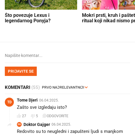
Što povezuje Lexus i
Mokri prsti, kruh i paštet
legendarnog Ponyja?
ritual koji nikad nismo p
PRIJAVITE SE
KOMENTARI
(55)
Tome Djeri
06.04.2025.
TD
Zašto sve izgledaju isto?
27
5
ODGOVORITE
Doktor Gajger
06.04.2025.
DG
Redovito su to neugledni i zapušteni ljudi s manjkom