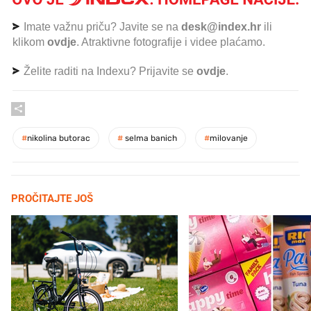
Imate važnu priču? Javite se na
desk@index.hr
ili
klikom
ovdje
. Atraktivne fotografije i videe plaćamo.
Želite raditi na Indexu? Prijavite se
ovdje
.
#
nikolina butorac
#
selma banich
#
milovanje
PROČITAJTE JOŠ