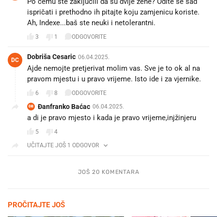
Po čemu ste zaključili da su dvije žene? Odite se sad
ispričati i prethodno ih pitajte koju zamjenicu koriste.
Ah, Indexe...baš ste neuki i netolerantni.
3
1
ODGOVORITE
Dobriša Cesaric
06.04.2025.
DC
Ajde nemojte pretjerivat molim vas. Sve je to ok al na
pravom mjestu i u pravo vrijeme. Isto ide i za vjernike.
6
8
ODGOVORITE
Đanfranko Baćac
06.04.2025.
ĐB
a di je pravo mjesto i kada je pravo vrijeme,injžinjeru
5
4
UČITAJTE JOŠ 1 ODGOVOR
JOŠ 20 KOMENTARA
PROČITAJTE JOŠ