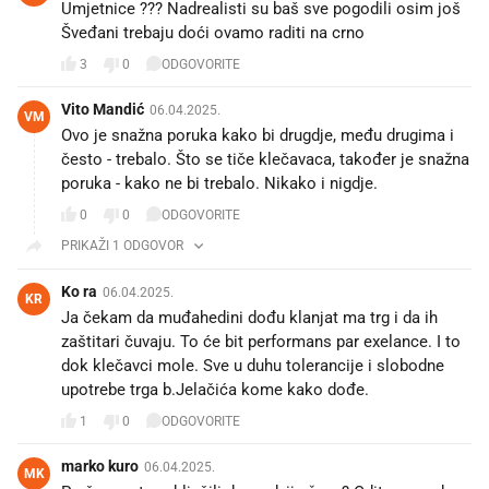
Umjetnice ??? Nadrealisti su baš sve pogodili osim još
Šveđani trebaju doći ovamo raditi na crno
3
0
ODGOVORITE
Vito Mandić
06.04.2025.
VM
Ovo je snažna poruka kako bi drugdje, među drugima i
često - trebalo. Što se tiče klečavaca, također je snažna
poruka - kako ne bi trebalo. Nikako i nigdje.
0
0
ODGOVORITE
PRIKAŽI 1 ODGOVOR
Ko ra
06.04.2025.
KR
Ja čekam da muđahedini dođu klanjat ma trg i da ih
zaštitari čuvaju. To će bit performans par exelance. I to
dok klečavci mole. Sve u duhu tolerancije i slobodne
upotrebe trga b.Jelačića kome kako dođe.
1
0
ODGOVORITE
marko kuro
06.04.2025.
MK