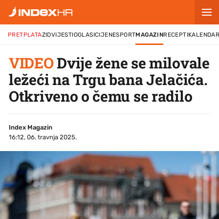
PRETPLATA
ZID
VIJESTI
OGLASI
CIJENE
SPORT
MAGAZIN
RECEPTI
KALENDA
VIDEO
Dvije žene se milovale
ležeći na Trgu bana Jelačića.
Otkriveno o čemu se radilo
Index Magazin
16:12, 06. travnja 2025.