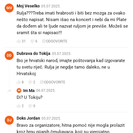
Moj Veselko
05.07.2025.
MV
Rulja???Treba imati hrabrosti i biti bez mozga za ovako
nešto napisat. Nisam išao na koncert i nebi da mi Plate
da dođem ali te ljude nazvat ruljom je previše. Možeš se
sramit šta si napisao!!!
31
6
ODGOVORITE
Dubrava do Tokija
05.07.2025.
DD
Bio je hrvatski narod, imajte poštovanja kad izgovarate
tu svetu riječ. Rulja je negdje tamo daleko, ne u
Hrvatskoj
8
2
ODGOVORITE
Im Ma
06.07.2025.
IM
Di? U Tokiju?
2
0
Doks Jordan
05.07.2025.
DJ
Bravo za organizatore, hitna pomoć nije mogla prolazit
kroz hrpu pijanih čmuljavaca, koji su vjerojatno