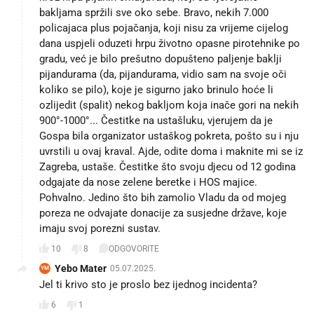
bakljama spržili sve oko sebe. Bravo, nekih 7.000
policajaca plus pojačanja, koji nisu za vrijeme cijelog
dana uspjeli oduzeti hrpu životno opasne pirotehnike po
gradu, već je bilo prešutno dopušteno paljenje baklji
pijandurama (da, pijandurama, vidio sam na svoje oči
koliko se pilo), koje je sigurno jako brinulo hoće li
ozlijedit (spalit) nekog bakljom koja inače gori na nekih
900°-1000°... Čestitke na ustašluku, vjerujem da je
Gospa bila organizator ustaškog pokreta, pošto su i nju
uvrstili u ovaj kraval. Ajde, odite doma i maknite mi se iz
Zagreba, ustaše. Čestitke što svoju djecu od 12 godina
odgajate da nose zelene beretke i HOS majice.
Pohvalno. Jedino što bih zamolio Vladu da od mojeg
poreza ne odvajate donacije za susjedne države, koje
imaju svoj porezni sustav.
10
8
ODGOVORITE
Yebo Mater
05.07.2025.
YM
Jel ti krivo sto je proslo bez ijednog incidenta?
6
1