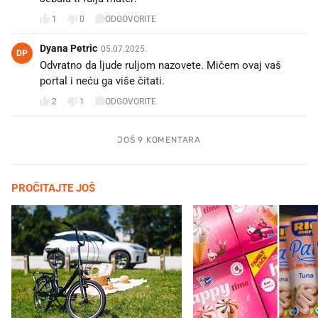
1
0
ODGOVORITE
Dyana Petric
05.07.2025.
DP
Odvratno da ljude ruljom nazovete. Mičem ovaj vaš
portal i neću ga više čitati.
2
1
ODGOVORITE
JOŠ 9 KOMENTARA
PROČITAJTE JOŠ