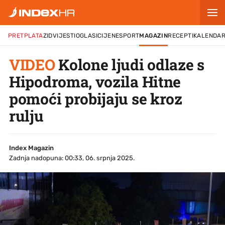
PRETPLATA
ZID
VIJESTI
OGLASI
CIJENE
SPORT
MAGAZIN
RECEPTI
KALENDA
VIDEO
Kolone ljudi odlaze s
Hipodroma, vozila Hitne
pomoći probijaju se kroz
rulju
Index Magazin
Zadnja nadopuna: 00:33, 06. srpnja 2025.