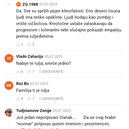
ZG 1988
05.07.2025.
Z1
Da. Sve su spržili pijani klerofašisti. Eno deseci tisuća
ljudi ima teške opekline. Ljudi hodaju kao zombiji i
vrište od bolova. Krvoločne ustaše zataskavaju da
progresivni i tolerantni nebi slučajno pokazali empatiju
prema ozljeđenima.
5
2
Vlado Zaharija
05.07.2025.
VZ
Nabije te rulja, smrče jedno!!
8
1
ODGOVORITE
Raz Bu
05.07.2025.
RB
Familija ti je rulja
8
1
ODGOVORITE
Tudjmanove Zenge
05.07.2025.
Još jedan nepotpisani članak... 🤣 Da se ovaj hrabri
"novinar" potpisao punim imenom i prezimenom,