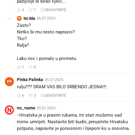
pažljivije bi birao riječi...
4
1
ODGOVORITE
Im Ma
06.07.2025.
IM
Zasto?
Netko bi mu nesto napravio?
Tko?
Rulja?
Laku noc i pomalo u prometu.
1
0
Pinka Palinka
05.07.2025.
PP
rulju??? SRAM VAS BILO SRBENDO JEDNA!!!
6
3
ODGOVORITE
no_ name
05.07.2025.
- Hrvatska je u pravim rukama, mi stari možemo sad
mirno umrijeti. Nastavite biti budni, preuzmite Hrvatsku
potpuno, napravite je ponosnom i lijepom ko u snovima.