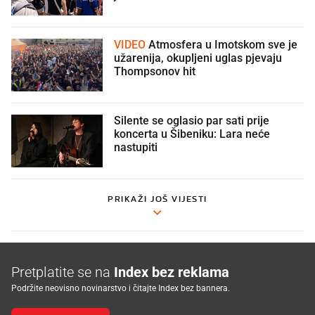
VIDEO
Atmosfera u Imotskom sve je
užarenija, okupljeni uglas pjevaju
Thompsonov hit
Silente se oglasio par sati prije
koncerta u Šibeniku: Lara neće
nastupiti
PRIKAŽI JOŠ VIJESTI
Pretplatite se na
Index bez reklama
Podržite neovisno novinarstvo i čitajte Index bez bannera.