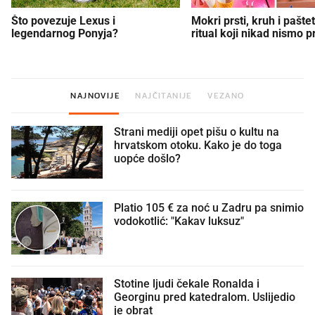
Što povezuje Lexus i
Mokri prsti, kruh i paštet
legendarnog Ponyja?
ritual koji nikad nismo p
NAJNOVIJE
NAJČITANIJE
VEZANO
Strani mediji opet pišu o kultu na
hrvatskom otoku. Kako je do toga
uopće došlo?
Platio 105 € za noć u Zadru pa snimio
vodokotlić: "Kakav luksuz"
Stotine ljudi čekale Ronalda i
Georginu pred katedralom. Uslijedio
je obrat