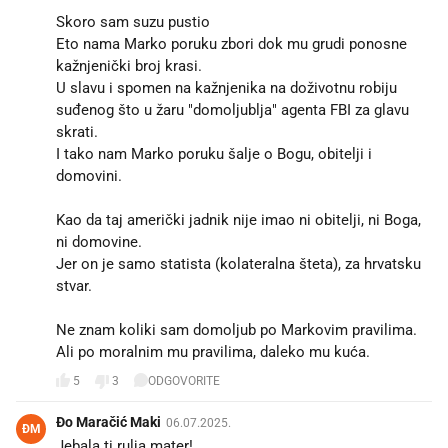
Skoro sam suzu pustio 😅
Eto nama Marko poruku zbori dok mu grudi ponosne
kažnjenički broj krasi.
U slavu i spomen na kažnjenika na doživotnu robiju
suđenog što u žaru "domoljublja" agenta FBI za glavu
skrati.
I tako nam Marko poruku šalje o Bogu, obitelji i
domovini.
Kao da taj američki jadnik nije imao ni obitelji, ni Boga,
ni domovine.
Jer on je samo statista (kolateralna šteta), za hrvatsku
stvar.
Ne znam koliki sam domoljub po Markovim pravilima.
Ali po moralnim mu pravilima, daleko mu kuća.
5
3
ODGOVORITE
Đo Maračić Maki
06.07.2025.
ĐM
Jebala ti rulja mater!