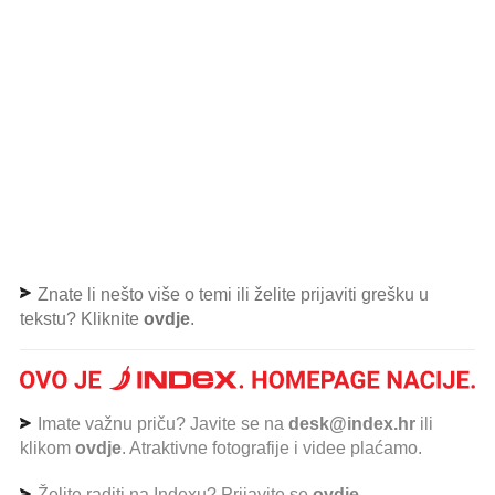
Znate li nešto više o temi ili želite prijaviti grešku u
tekstu? Kliknite
ovdje
.
Imate važnu priču? Javite se na
desk@index.hr
ili
klikom
ovdje
. Atraktivne fotografije i videe plaćamo.
Želite raditi na Indexu? Prijavite se
ovdje
.