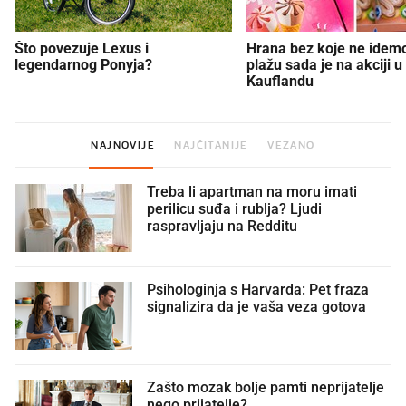
Što povezuje Lexus i
Hrana bez koje ne idem
legendarnog Ponyja?
plažu sada je na akciji u
Kauflandu
NAJNOVIJE
NAJČITANIJE
VEZANO
Treba li apartman na moru imati
perilicu suđa i rublja? Ljudi
raspravljaju na Redditu
Psihologinja s Harvarda: Pet fraza
signalizira da je vaša veza gotova
Zašto mozak bolje pamti neprijatelje
nego prijatelje?