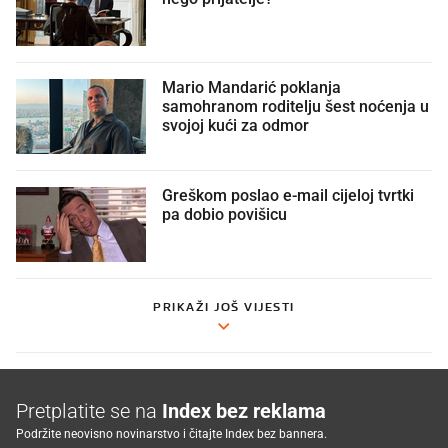
Mario Mandarić poklanja
samohranom roditelju šest noćenja u
svojoj kući za odmor
Greškom poslao e-mail cijeloj tvrtki
pa dobio povišicu 😄
PRIKAŽI JOŠ VIJESTI
Pretplatite se na
Index bez reklama
Podržite neovisno novinarstvo i čitajte Index bez bannera.