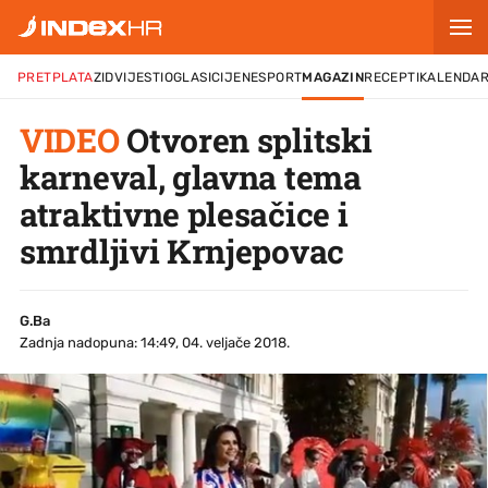
PRETPLATA
ZID
VIJESTI
OGLASI
CIJENE
SPORT
MAGAZIN
RECEPTI
KALENDA
VIDEO
Otvoren splitski
karneval, glavna tema
atraktivne plesačice i
smrdljivi Krnjepovac
G.Ba
Zadnja nadopuna: 14:49, 04. veljače 2018.