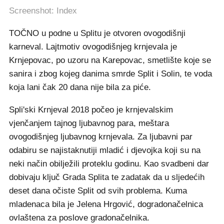
Screenshot: Index
TOČNO u podne u Splitu je otvoren ovogodišnji
karneval. Lajtmotiv ovogodišnjeg krnjevala je
Krnjepovac, po uzoru na Karepovac, smetlište koje se
sanira i zbog kojeg danima smrde Split i Solin, te voda
koja lani čak 20 dana nije bila za piće.
Spli'ski Krnjeval 2018 počeo je krnjevalskim
vjenčanjem tajnog ljubavnog para, meštara
ovogodišnjeg ljubavnog krnjevala. Za ljubavni par
odabiru se najistaknutiji mladić i djevojka koji su na
neki način obilježili proteklu godinu. Kao svadbeni dar
dobivaju ključ Grada Splita te zadatak da u sljedećih
deset dana očiste Split od svih problema. Kuma
mladenaca bila je Jelena Hrgović, dogradonačelnica
ovlaštena za poslove gradonačelnika.