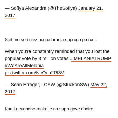
— Sofiya Alexandra (@TheSofiya)
January 21,
2017
Sjetimo se i njezinog udaranja supruga po ruci.
When you're constantly reminded that you lost the
popular vote by 3 million votes..
#MELANIATRUMP
#WeAreAllMelania
pic.twitter.com/NeOea2Rl3V
— Sean Erreger, LCSW (@StuckonSW)
May 22,
2017
Kao i neugodne reakcije na suprugove dodire.