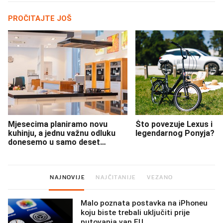
PROČITAJTE JOŠ
Mjesecima planiramo novu
Što povezuje Lexus i
kuhinju, a jednu važnu odluku
legendarnog Ponyja?
donesemo u samo deset
minuta
NAJNOVIJE
NAJČITANIJE
VEZANO
Malo poznata postavka na iPhoneu
koju biste trebali uključiti prije
putovanja van EU