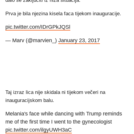
dalo se zaključiti iz niza situacija.
Prva je bila njezina kisela faca tijekom inauguracije.
pic.twitter.com/IDrGPkJQSl
— Marv (@marvien_)
January 23, 2017
Taj izraz lica nije skidala ni tijekom večeri na
inauguracijskom balu.
Melania's face while dancing with Trump reminds
me of the first time I went to the gynecologist
pic.twitter.com/ilgyUWH3aC