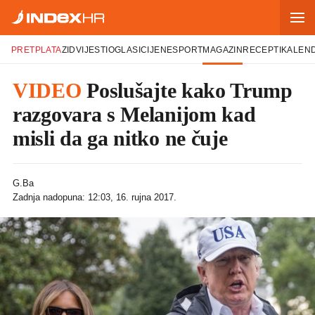
PRETPLATA
ZID
VIJESTI
OGLASI
CIJENE
SPORT
MAGAZIN
RECEPTI
KALEN
VIDEO
Poslušajte kako Trump
razgovara s Melanijom kad
misli da ga nitko ne čuje
G.Ba
Zadnja nadopuna: 12:03, 16. rujna 2017.