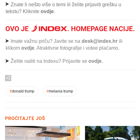
Znate li nešto više o temi ili želite prijaviti grešku u
tekstu? Kliknite
ovdje
.
Imate važnu priču? Javite se na
desk@index.hr
ili
klikom
ovdje
. Atraktivne fotografije i videe plaćamo.
Želite raditi na Indexu? Prijavite se
ovdje
.
#
donald trump
#
melania trump
PROČITAJTE JOŠ