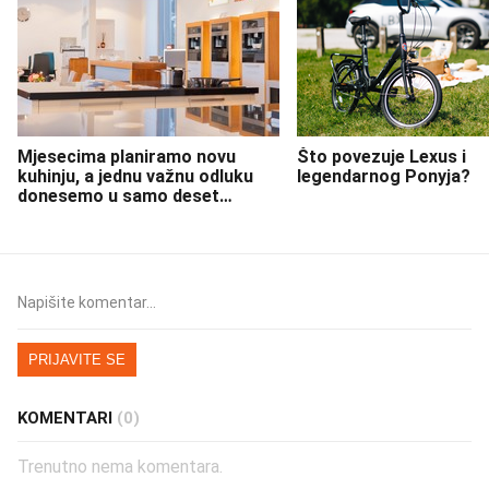
Mjesecima planiramo novu
Što povezuje Lexus i
kuhinju, a jednu važnu odluku
legendarnog Ponyja?
donesemo u samo deset
minuta
PRIJAVITE SE
KOMENTARI
(0)
Trenutno nema komentara.