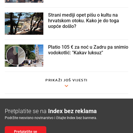
Strani mediji opet pišu o kultu na
hrvatskom otoku. Kako je do toga
uopće došlo?
Platio 105 € za noć u Zadru pa snimio
vodokotlić: "Kakav luksuz"
PRIKAŽI JOŠ VIJESTI
Pretplatite se na
Index bez reklama
Podržite neovisno novinarstvo i čitajte Index bez bannera.
Pretplatite se