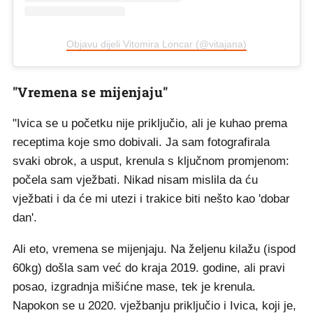
Objavu dijeli Vitomira Loncar (@vitajana)
"Vremena se mijenjaju"
"Ivica se u početku nije priključio, ali je kuhao prema
receptima koje smo dobivali. Ja sam fotografirala
svaki obrok, a usput, krenula s ključnom promjenom:
počela sam vježbati. Nikad nisam mislila da ću
vježbati i da će mi utezi i trakice biti nešto kao 'dobar
dan'.
Ali eto, vremena se mijenjaju. Na željenu kilažu (ispod
60kg) došla sam već do kraja 2019. godine, ali pravi
posao, izgradnja mišićne mase, tek je krenula.
Napokon se u 2020. vježbanju priključio i Ivica, koji je,