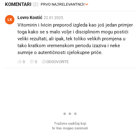
KOMENTARI
(2)
Lovro Kostić
22.01.2025.
LK
Vitomirin i Ivicin preporod izgleda kao još jedan primjer
toga kako se s malo volje i disciplinom mogu postići
veliki rezultati, ali ipak, tek toliko velikih promjena u
tako kratkom vremenskom periodu izaziva i neke
sumnje o autentičnosti cjelokupne priče.
0
0
ODGOVORITE
PROČITAJTE JOŠ