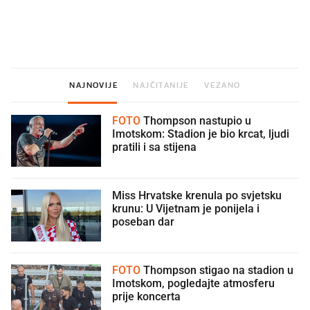
Što povezuje Lexus i
Mokri prsti, kruh i paštet
legendarnog Ponyja?
ritual koji nikad nismo p
NAJNOVIJE
NAJČITANIJE
VEZANO
FOTO
Thompson nastupio u
Imotskom: Stadion je bio krcat, ljudi
pratili i sa stijena
Miss Hrvatske krenula po svjetsku
krunu: U Vijetnam je ponijela i
poseban dar
FOTO
Thompson stigao na stadion u
Imotskom, pogledajte atmosferu
prije koncerta