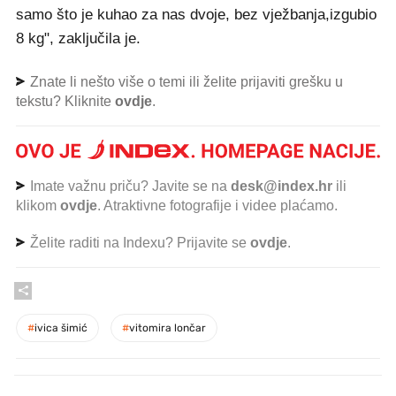
samo što je kuhao za nas dvoje, bez vježbanja,izgubio
8 kg", zaključila je.
Znate li nešto više o temi ili želite prijaviti grešku u
tekstu? Kliknite
ovdje
.
Imate važnu priču? Javite se na
desk@index.hr
ili
klikom
ovdje
. Atraktivne fotografije i videe plaćamo.
Želite raditi na Indexu? Prijavite se
ovdje
.
#
ivica šimić
#
vitomira lončar