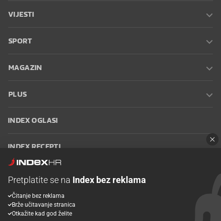
VIJESTI
SPORT
MAGAZIN
PLUS
INDEX OGLASI
INDEX RECEPTI
INFO
Pretplatite se na
Index bez reklama
Čitanje bez reklama
Oglašavanje
Zaposli se na Indexu
Kontakt
Impressum
Uvjeti
Brže učitavanje stranica
korištenja
Postavke kolačića
Otkažite kad god želite