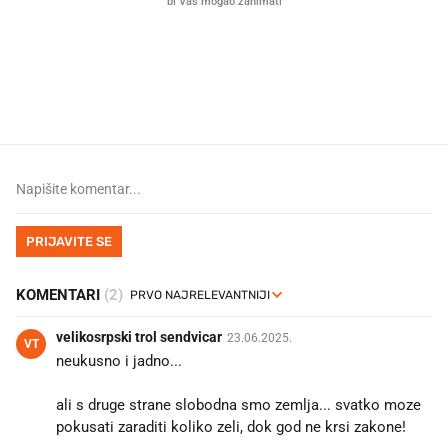
Što povezuje Lexus i
Mokri prsti, kruh i paštet
legendarnog Ponyja?
ritual koji nikad nismo p
PRIJAVITE SE
KOMENTARI
(2)
velikosrpski trol sendvicar
23.06.2025.
VT
neukusno i jadno...
ali s druge strane slobodna smo zemlja... svatko moze
pokusati zaraditi koliko zeli, dok god ne krsi zakone!