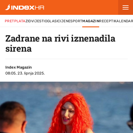
PRETPLATA
ZID
VIJESTI
OGLASI
CIJENE
SPORT
MAGAZIN
RECEPTI
KALENDA
Zadrane na rivi iznenadila
sirena
Index Magazin
08:05, 23. lipnja 2025.