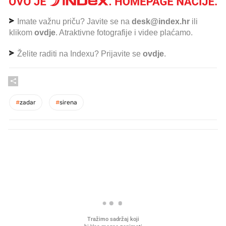
Imate važnu priču? Javite se na
desk@index.hr
ili
klikom
ovdje
. Atraktivne fotografije i videe plaćamo.
Želite raditi na Indexu? Prijavite se
ovdje
.
#
zadar
#
sirena
PROČITAJTE JOŠ