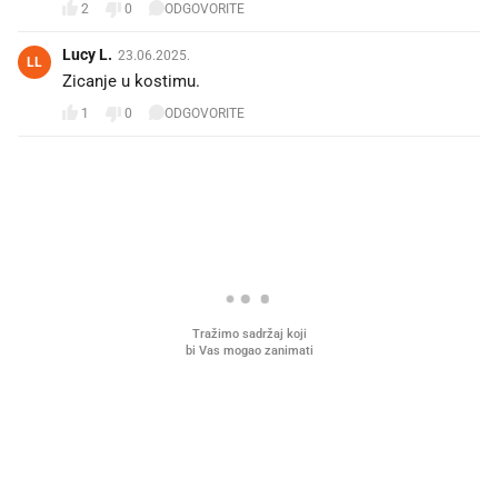
2
0
ODGOVORITE
Lucy L.
23.06.2025.
LL
Zicanje u kostimu.
1
0
ODGOVORITE
PROČITAJTE JOŠ
Što povezuje Lexus i
Mokri prsti, kruh i paštet
legendarnog Ponyja?
ritual koji nikad nismo p