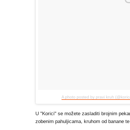
A photo posted by pravi kruh (@koric
U "Korici" se možete zasladiti brojnim pek
zobenim pahuljicama, kruhom od banane te