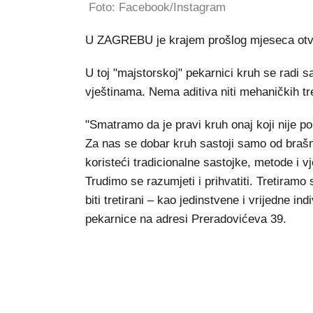
Foto: Facebook/Instagram
U ZAGREBU je krajem prošlog mjeseca otvo
U toj "majstorskoj" pekarnici kruh se radi 
vještinama. Nema aditiva niti mehaničkih tret
"Smatramo da je pravi kruh onaj koji nije p
Za nas se dobar kruh sastoji samo od braš
koristeći tradicionalne sastojke, metode i vje
Trudimo se razumjeti i prihvatiti. Tretiram
biti tretirani – kao jedinstvene i vrijedne in
pekarnice na adresi Preradovićeva 39.