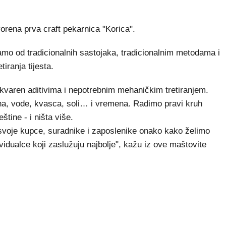
rena prva craft pekarnica "Korica".
samo od tradicionalnih sastojaka, tradicionalnim metodama i
iranja tijesta.
okvaren aditivima i nepotrebnim mehaničkim tretiranjem.
na, vode, kvasca, soli… i vremena. Radimo pravi kruh
štine - i ništa više.
o svoje kupce, suradnike i zaposlenike onako kako želimo
dividualce koji zaslužuju najbolje", kažu iz ove maštovite