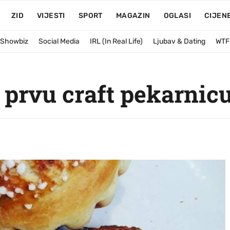
ZID
VIJESTI
SPORT
MAGAZIN
OGLASI
CIJEN
& Showbiz
Social Media
IRL (In Real Life)
Ljubav & Dating
WTF
 prvu craft pekarnic