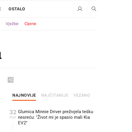
E
OSTALO
Vježbe
Cijene
u
NAJNOVIJE
NAJČITANIJE
VEZANO
32
Glumica Minnie Driver preživjela tešku
min
nesreću: "Život mi je spasio mali Kia
EV2"