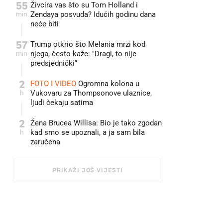
55
Živcira vas što su Tom Holland i
min
Zendaya posvuda? Idućih godinu dana
neće biti
57
Trump otkrio što Melania mrzi kod
min
njega, često kaže: "Dragi, to nije
predsjednički"
2
FOTO I VIDEO
Ogromna kolona u
h
Vukovaru za Thompsonove ulaznice,
ljudi čekaju satima
2
Žena Brucea Willisa: Bio je tako zgodan
h
kad smo se upoznali, a ja sam bila
zaručena
PRIKAŽI JOŠ VIJESTI