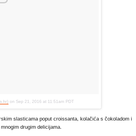
a.hr)
on
Sep 21, 2016 at 11:51am PDT
arskim slasticama poput croissanta, kolačića s čokoladom i
 mnogim drugim delicijama.