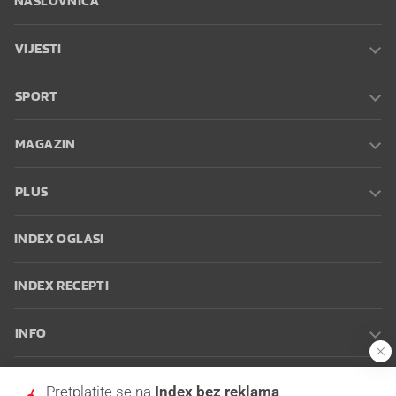
VIJESTI
SPORT
MAGAZIN
PLUS
INDEX OGLASI
INDEX RECEPTI
INFO
Oglašavanje
Zaposli se na Indexu
Kontakt
Impressum
Uvjeti
Pretplatite se na
Index bez reklama
korištenja
Postavke kolačića