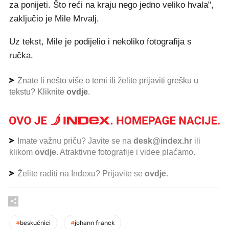
za ponijeti. Što reći na kraju nego jedno veliko hvala",
zaključio je Mile Mrvalj.
Uz tekst, Mile je podijelio i nekoliko fotografija s
ručka.
Znate li nešto više o temi ili želite prijaviti grešku u
tekstu? Kliknite
ovdje
.
Imate važnu priču? Javite se na
desk@index.hr
ili
klikom
ovdje
. Atraktivne fotografije i videe plaćamo.
Želite raditi na Indexu? Prijavite se
ovdje
.
#
beskućnici
#
johann franck