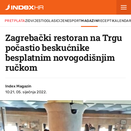
PRETPLATA
ZID
VIJESTI
OGLASI
CIJENE
SPORT
MAGAZIN
RECEPTI
KALENDA
Zagrebački restoran na Trgu
počastio beskućnike
besplatnim novogodišnjim
ručkom
Index Magazin
10:21, 05. siječnja 2022.