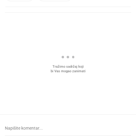
PROČITAJTE JOŠ
Što povezuje Lexus i
Mokri prsti, kruh i paštet
legendarnog Ponyja?
ritual koji nikad nismo p