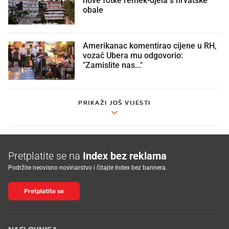
obale
Amerikanac komentirao cijene u RH,
vozač Ubera mu odgovorio:
"Zamislite nas..."
PRIKAŽI JOŠ VIJESTI
Pretplatite se na
Index bez reklama
Podržite neovisno novinarstvo i čitajte Index bez bannera.
Pretplatite se
NASLOVNICA