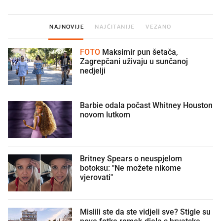
NAJNOVIJE
NAJČITANIJE
VEZANO
FOTO
Maksimir pun šetača,
Zagrepčani uživaju u sunčanoj
nedjelji
Barbie odala počast Whitney Houston
novom lutkom
Britney Spears o neuspjelom
botoksu: "Ne možete nikome
vjerovati"
Mislili ste da ste vidjeli sve? Stigle su
nove fotke remek-djela s hrvatske