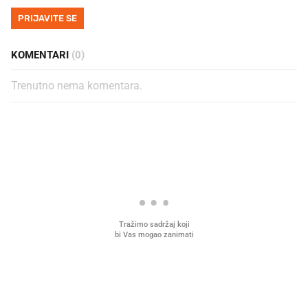
PRIJAVITE SE
KOMENTARI
(0)
Trenutno nema komentara.
PROČITAJTE JOŠ
Što povezuje Lexus i
Mokri prsti, kruh i paštet
legendarnog Ponyja?
ritual koji nikad nismo p