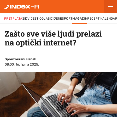
PRETPLATA
ZID
VIJESTI
OGLASI
CIJENE
SPORT
MAGAZIN
RECEPTI
KALENDA
Zašto sve više ljudi prelazi
na optički internet?
Sponzorirani članak
08:00, 16. lipnja 2025.