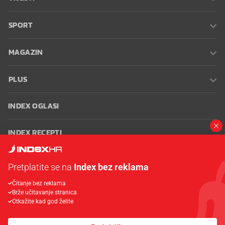
SPORT
MAGAZIN
PLUS
INDEX OGLASI
INDEX RECEPTI
INFO
Pretplatite se na
Index bez reklama
Čitanje bez reklama
Oglašavanje
Zaposli se na Indexu
Kontakt
Impressum
Uvjeti
Brže učitavanje stranica
korištenja
Postavke kolačića
Otkažite kad god želite