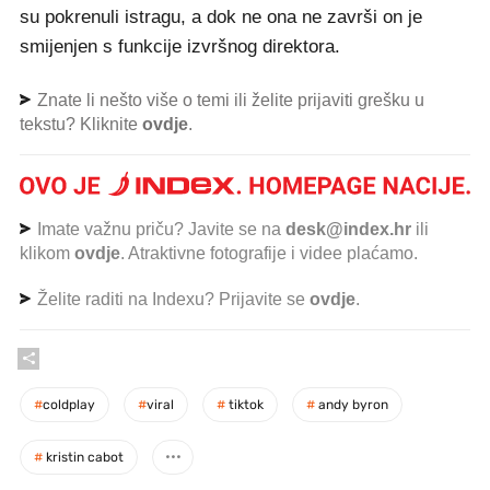
su pokrenuli istragu, a dok ne ona ne završi on je
smijenjen s funkcije izvršnog direktora.
Znate li nešto više o temi ili želite prijaviti grešku u
tekstu? Kliknite
ovdje
.
Imate važnu priču? Javite se na
desk@index.hr
ili
klikom
ovdje
. Atraktivne fotografije i videe plaćamo.
Želite raditi na Indexu? Prijavite se
ovdje
.
#
coldplay
#
viral
#
tiktok
#
andy byron
#
kristin cabot