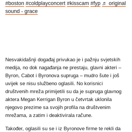
#boston
#coldplayconcert
#kisscam
#fyp
♬ original
sound - grace
Nesvakidašnji događaj privukao je i pažnju svjetskih
medija, no dok nagađanja ne prestaju, glavni akteri –
Byron, Cabot i Byronova supruga – mudro šute i još
uvijek se nisu službeno oglasili. No korisnici
društvenih mreža primijetili su da je supruga glavnog
aktera Megan Kerrigan Byron u četvrtak uklonila
njegovo prezime sa svojih profila na društvenim
mrežama, a zatim i deaktivirala račune.
Također, oglasili su se i iz Byronove firme te rekli da