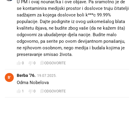
U PM i ovaj nounar/ka i ove objave. Pa sramotno je de
se kontaminira medijski prostor i doslovce truju čitatelji
sadžajem za kojega doslovce boli k***c 99.99%
populacije. Dajte podignite iz ovog uskomešalog blata
kvalitetu ibjava, ne budite zbog vaše (da ne kažem ŝta)
odgovorni za ubudaljenje djela nacije. Budite malo
odgovorno, pa serite po ovom devijantnom ponašanju,
ne njihovom osobnom, nego medija i budala kojima je
preseravanje smisao života.
0
0
ODGOVORITE
Berba '76.
19.07.2025.
B'
Odma Nobelova
1
0
ODGOVORITE
PROČITAJTE JOŠ