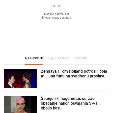
Mjesecima planiramo novu
Što povezuje Lexus i
kuhinju, a jednu važnu odluku
legendarnog Ponyja?
donesemo u samo deset minuta
NAJNOVIJE
NAJČITANIJE
VEZANO
Zendaya i Tom Holland potrošili pola
milijuna funti na svadbenu proslavu
Španjolski nogometaš održao
obećanje nakon osvajanja SP-a i
obojio kosu