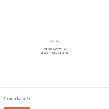
PROČITAJTE JOŠ
Mjesecima planiramo novu
Što povezuje Lexus i
kuhinju, a jednu važnu odluku
legendarnog Ponyja?
donesemo u samo deset minuta