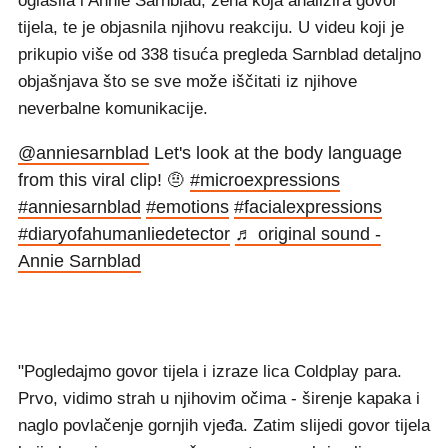
oglasila i Annie Sarnblad, žena koja analizira govor
tijela, te je objasnila njihovu reakciju. U videu koji je
prikupio više od 338 tisuća pregleda Sarnblad detaljno
objašnjava što se sve može iščitati iz njihove
neverbalne komunikacije.
@anniesarnblad
Let's look at the body language
from this viral clip! 🤨
#microexpressions
#anniesarnblad
#emotions
#facialexpressions
#diaryofahumanliedetector
♬ original sound -
Annie Sarnblad
"Pogledajmo govor tijela i izraze lica Coldplay para.
Prvo, vidimo strah u njihovim očima - širenje kapaka i
naglo povlačenje gornjih vjeđa. Zatim slijedi govor tijela