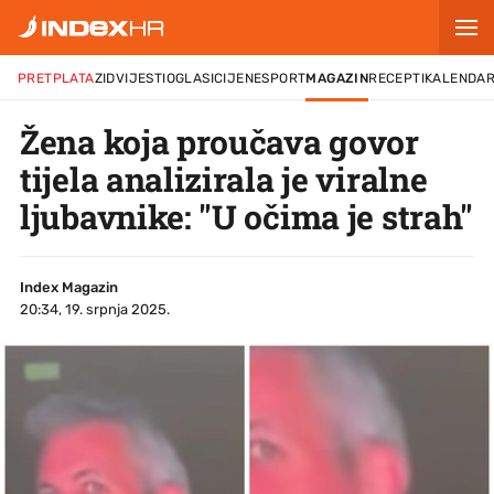
PRETPLATA
ZID
VIJESTI
OGLASI
CIJENE
SPORT
MAGAZIN
RECEPTI
KALENDA
Žena koja proučava govor
tijela analizirala je viralne
ljubavnike: "U očima je strah"
Index Magazin
20:34, 19. srpnja 2025.