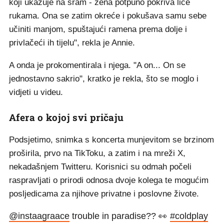
koji ukazuje na sram - žena potpuno pokriva lice
rukama. Ona se zatim okreće i pokušava samu sebe
učiniti manjom, spuštajući ramena prema dolje i
privlačeći ih tijelu", rekla je Annie.
A onda je prokomentirala i njega. "A on... On se
jednostavno sakrio", kratko je rekla, što se moglo i
vidjeti u videu.
Afera o kojoj svi pričaju
Podsjetimo, snimka s koncerta munjevitom se brzinom
proširila, prvo na TikToku, a zatim i na mreži X,
nekadašnjem Twitteru. Korisnici su odmah počeli
raspravljati o prirodi odnosa dvoje kolega te mogućim
posljedicama za njihove privatne i poslovne živote.
@instaagraace
trouble in paradise?? 👀
#coldplay