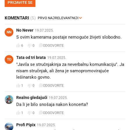
PRIJAVITE SE
KOMENTARI
(5)
No Never
19.07.2025.
NN
S ovim kamerama postaje nemoguće živjeti slobodno.
6
0
ODGOVORITE
Tata od tri brata
19.07.2025.
TO
"Javila se stručnjakinja za neverbalnu komunikaciju". Ja
nisam stručnjak, ali žena je samopromovirajuće
lešinarsko govno.
1
0
ODGOVORITE
Realno gledajući
19.07.2025.
Da li je bilo snošaja nakon koncerta?
1
0
ODGOVORITE
Profi Pipix
19.07.2025.