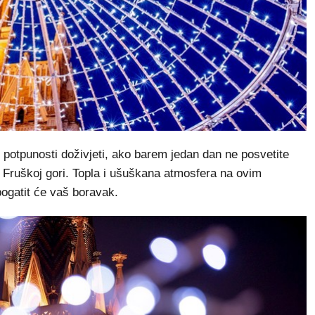
otpunosti doživjeti, ako barem jedan dan ne posvetite
na Fruškoj gori. Topla i ušuškana atmosfera na ovim
ogatit će vaš boravak.