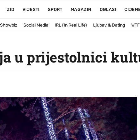
ZID
VIJESTI
SPORT
MAGAZIN
OGLASI
CIJEN
& Showbiz
Social Media
IRL (In Real Life)
Ljubav & Dating
WTF
a u prijestolnici kult