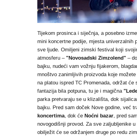
Tijekom prosinca i siječnja, a posebno izm
mini koncertne podije, mjesta univerzalnih 
sve ljude. Omiljeni zimski festival koji sv
atmosferu –
"Novosadski Zimzolend"
– do
bajku, nudeći vam vožnju fijakerom, blagda
mnoštvo zanimljivih proizvoda koje možete 
na platou ispred TC Promenada, održat će s
fantazija bila potpuna, tu je i magična
"Led
parka pretvaraju se u klizališta, dok sijali
bajku. Pred sam doček Nove godine, već tr
koncertima
, dok će
Noćni bazar
, pred sam
novogodišnji provod. Za sve zaljubljenike u
obilježit će se održanjem druge po redu z