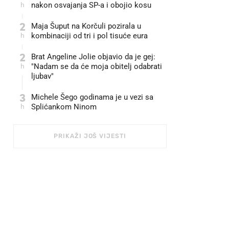
h
nakon osvajanja SP-a i obojio kosu
2
Maja Šuput na Korčuli pozirala u
h
kombinaciji od tri i pol tisuće eura
2
Brat Angeline Jolie objavio da je gej:
h
"Nadam se da će moja obitelj odabrati
ljubav"
3
Michele Šego godinama je u vezi sa
h
Splićankom Ninom
PRIKAŽI JOŠ VIJESTI