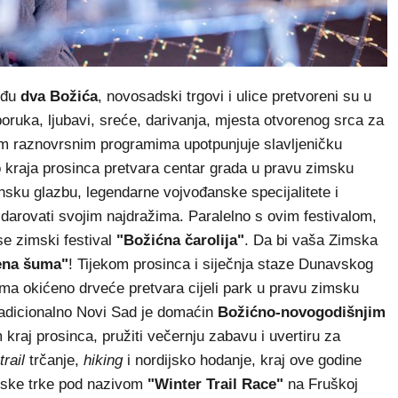
eđu
dva Božića
, novosadski trgovi i ulice pretvoreni su u
poruka, ljubavi, sreće, darivanja, mjesta otvorenog srca za
ojim raznovrsnim programima upotpunjuje slavljeničku
 kraja prosinca pretvara centar grada u pravu zimsku
nsku glazbu, legendarne vojvođanske specijalitete i
darovati svojim najdražima. Paralelno s ovim festivalom,
e zimski festival
"Božićna čarolija"
. Da bi vaša Zimska
ena šuma"
! Tijekom prosinca i siječnja staze Dunavskog
cama okićeno drveće pretvara cijeli park u pravu zimsku
adicionalno Novi Sad je domaćin
Božićno-novogodišnjim
 kraj prosinca, pružiti večernju zabavu i uvertiru za
trail
trčanje,
hiking
i nordijsko hodanje, kraj ove godine
imske trke pod nazivom
"Winter Trail Race"
na Fruškoj