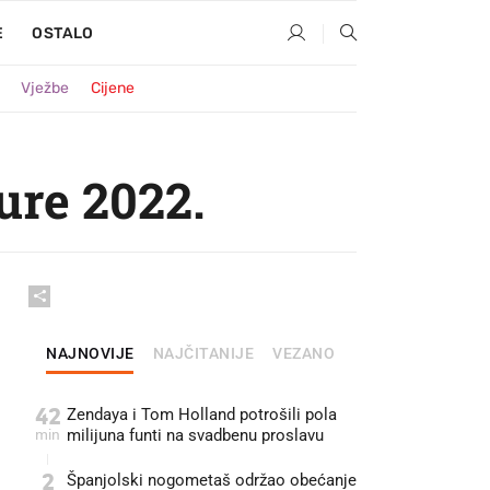
E
OSTALO
Vježbe
Cijene
ure 2022.
NAJNOVIJE
NAJČITANIJE
VEZANO
42
Zendaya i Tom Holland potrošili pola
min
milijuna funti na svadbenu proslavu
2
Španjolski nogometaš održao obećanje