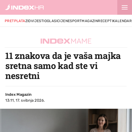
PRETPLATA
ZID
VIJESTI
OGLASI
CIJENE
SPORT
MAGAZIN
RECEPTI
KALENDAR
11 znakova da je vaša majka
sretna samo kad ste vi
nesretni
Index Magazin
13:11, 17. svibnja 2026.