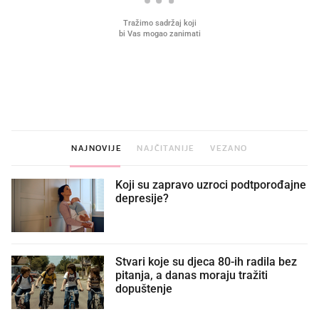
VIDEO
Liječnik otkrio kad je
Što povezuje Lexus i
najbolje vrijeme za skidanje
legendarnog Ponyja?
dioptrije
NAJNOVIJE
NAJČITANIJE
VEZANO
Koji su zapravo uzroci podtporođajne
depresije?
Stvari koje su djeca 80-ih radila bez
pitanja, a danas moraju tražiti
dopuštenje