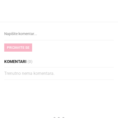
najbolje vrijeme za skidanje
legendarnog Ponyja?
dioptrije
PRIJAVITE SE
KOMENTARI
(0)
Trenutno nema komentara.
PROČITAJTE JOŠ