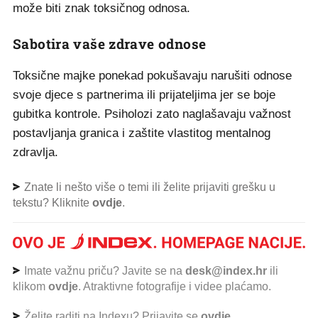
može biti znak toksičnog odnosa.
Sabotira vaše zdrave odnose
Toksične majke ponekad pokušavaju narušiti odnose
svoje djece s partnerima ili prijateljima jer se boje
gubitka kontrole. Psiholozi zato naglašavaju važnost
postavljanja granica i zaštite vlastitog mentalnog
zdravlja.
Znate li nešto više o temi ili želite prijaviti grešku u
tekstu? Kliknite
ovdje
.
Imate važnu priču? Javite se na
desk@index.hr
ili
klikom
ovdje
. Atraktivne fotografije i videe plaćamo.
Želite raditi na Indexu? Prijavite se
ovdje
.