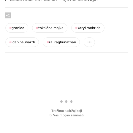
#
granice
#
toksične majke
#
karyl mcbride
#
dan neuharth
#
raj raghunathan
PROČITAJTE JOŠ
VIDEO
Liječnik otkrio kad je
Što povezuje Lexus i