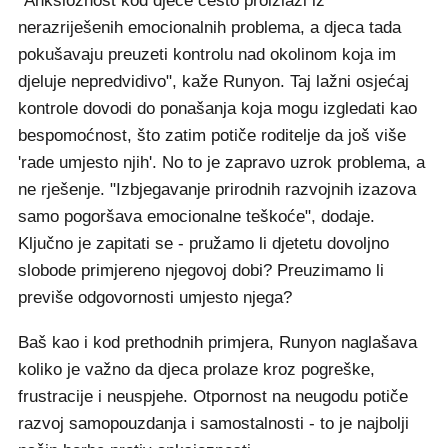
"Anksioznost kod djece često proizlazi iz
nerazriješenih emocionalnih problema, a djeca tada
pokušavaju preuzeti kontrolu nad okolinom koja im
djeluje nepredvidivo", kaže Runyon. Taj lažni osjećaj
kontrole dovodi do ponašanja koja mogu izgledati kao
bespomoćnost, što zatim potiče roditelje da još više
'rade umjesto njih'. No to je zapravo uzrok problema, a
ne rješenje. "Izbjegavanje prirodnih razvojnih izazova
samo pogoršava emocionalne teškoće", dodaje.
Ključno je zapitati se - pružamo li djetetu dovoljno
slobode primjereno njegovoj dobi? Preuzimamo li
previše odgovornosti umjesto njega?
Baš kao i kod prethodnih primjera, Runyon naglašava
koliko je važno da djeca prolaze kroz pogreške,
frustracije i neuspjehe. Otpornost na neugodu potiče
razvoj samopouzdanja i samostalnosti - to je najbolji