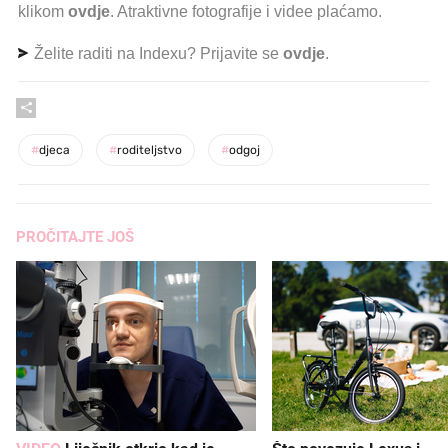
klikom
ovdje
. Atraktivne fotografije i videe plaćamo.
Želite raditi na Indexu? Prijavite se
ovdje
.
#
djeca
#
roditeljstvo
#
odgoj
PROČITAJTE JOŠ