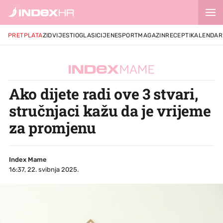
PRETPLATA
ZID
VIJESTI
OGLASI
CIJENE
SPORT
MAGAZIN
RECEPTI
KALENDAR
Ako dijete radi ove 3 stvari,
stručnjaci kažu da je vrijeme
za promjenu
Index Mame
16:37, 22. svibnja 2025.