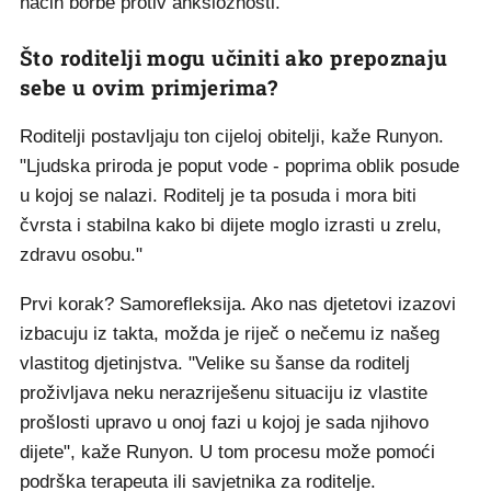
način borbe protiv anksioznosti.
Što roditelji mogu učiniti ako prepoznaju
sebe u ovim primjerima?
Roditelji postavljaju ton cijeloj obitelji, kaže Runyon.
"Ljudska priroda je poput vode - poprima oblik posude
u kojoj se nalazi. Roditelj je ta posuda i mora biti
čvrsta i stabilna kako bi dijete moglo izrasti u zrelu,
zdravu osobu."
Prvi korak? Samorefleksija. Ako nas djetetovi izazovi
izbacuju iz takta, možda je riječ o nečemu iz našeg
vlastitog djetinjstva. "Velike su šanse da roditelj
proživljava neku nerazriješenu situaciju iz vlastite
prošlosti upravo u onoj fazi u kojoj je sada njihovo
dijete", kaže Runyon. U tom procesu može pomoći
podrška terapeuta ili savjetnika za roditelje.