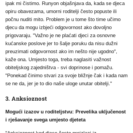
ipak mi čistimo. Runyon objašnjava da, kada se djeca
opiru obavezama, umorni roditelji često popuste ili
počnu nuditi mito. Problem je u tome što time učimo
djecu da mogu izbjeći odgovornost ako dovoljno
prigovaraju. "Važno je ne plaćati djeci za osnovne
kućanske poslove jer to šalje poruku da nisu dužni
preuzimati odgovornost ako im nešto nije ugodno",
kaže ona. Umjesto toga, treba naglasiti važnost
obiteljskog zajedništva - svi doprinose i pomažu.
"Ponekad činimo stvari za svoje bližnje čak i kada nam
se ne da, jer je to dio naše uloge unutar obitelji."
3. Anksioznost
Mogući izazov u roditeljstvu: Prevelika uključenost
i rješavanje svega umjesto djeteta