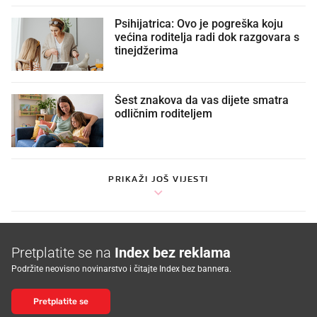
Psihijatrica: Ovo je pogreška koju
većina roditelja radi dok razgovara s
tinejdžerima
Šest znakova da vas dijete smatra
odličnim roditeljem
PRIKAŽI JOŠ VIJESTI
Pretplatite se na
Index bez reklama
Podržite neovisno novinarstvo i čitajte Index bez bannera.
Pretplatite se