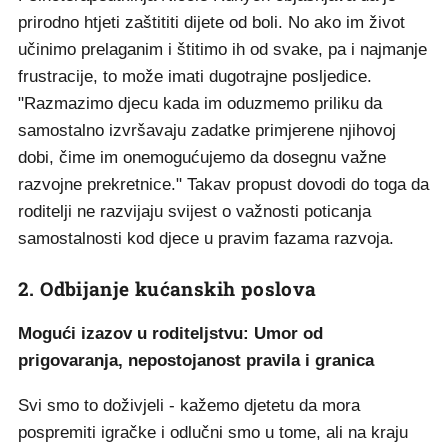
prirodno htjeti zaštititi dijete od boli. No ako im život
učinimo prelaganim i štitimo ih od svake, pa i najmanje
frustracije, to može imati dugotrajne posljedice.
"Razmazimo djecu kada im oduzmemo priliku da
samostalno izvršavaju zadatke primjerene njihovoj
dobi, čime im onemogućujemo da dosegnu važne
razvojne prekretnice." Takav propust dovodi do toga da
roditelji ne razvijaju svijest o važnosti poticanja
samostalnosti kod djece u pravim fazama razvoja.
2. Odbijanje kućanskih poslova
Mogući izazov u roditeljstvu: Umor od
prigovaranja, nepostojanost pravila i granica
Svi smo to doživjeli - kažemo djetetu da mora
pospremiti igračke i odlučni smo u tome, ali na kraju