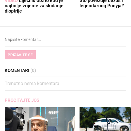
VIDEO
Liječnik otkrio kad je
Što povezuje Lexus i
najbolje vrijeme za skidanje
legendarnog Ponyja?
dioptrije
PRIJAVITE SE
KOMENTARI
(0)
Trenutno nema komentara.
PROČITAJTE JOŠ