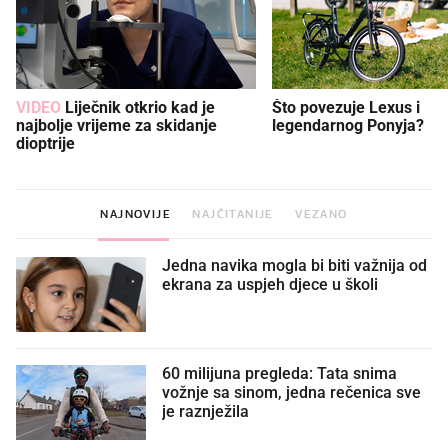
VIDEO
Liječnik otkrio kad je
Što povezuje Lexus i
najbolje vrijeme za skidanje
legendarnog Ponyja?
dioptrije
NAJNOVIJE
NAJČITANIJE
VEZANO
Jedna navika mogla bi biti važnija od
ekrana za uspjeh djece u školi
60 milijuna pregleda: Tata snima
vožnje sa sinom, jedna rečenica sve
je raznježila