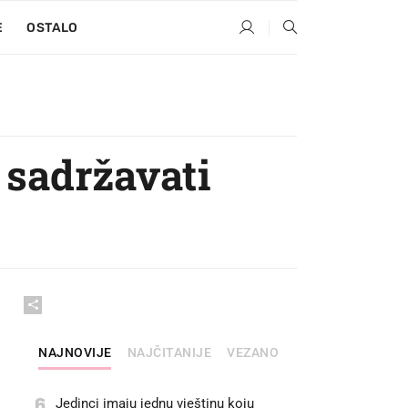
E
OSTALO
 sadržavati
NAJNOVIJE
NAJČITANIJE
VEZANO
6
Jedinci imaju jednu vještinu koju