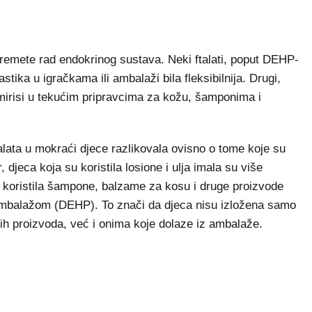
e remete rad endokrinog sustava. Neki ftalati, poput DEHP-
lastika u igračkama ili ambalaži bila fleksibilnija. Drugi,
o mirisi u tekućim pripravcima za kožu, šamponima i
talata u mokraći djece razlikovala ovisno o tome koje su
 djeca koja su koristila losione i ulja imala su više
u koristila šampone, balzame za kosu i druge proizvode
 ambalažom (DEHP). To znači da djeca nisu izložena samo
h proizvoda, već i onima koje dolaze iz ambalaže.