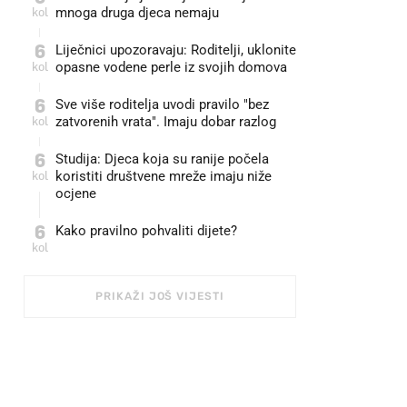
kol
mnoga druga djeca nemaju
6
Liječnici upozoravaju: Roditelji, uklonite
kol
opasne vodene perle iz svojih domova
6
Sve više roditelja uvodi pravilo "bez
kol
zatvorenih vrata". Imaju dobar razlog
6
Studija: Djeca koja su ranije počela
kol
koristiti društvene mreže imaju niže
ocjene
6
Kako pravilno pohvaliti dijete?
kol
PRIKAŽI JOŠ VIJESTI