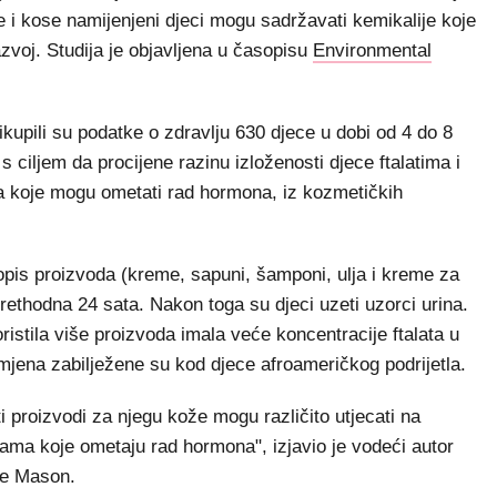
e i kose namijenjeni djeci mogu sadržavati kemikalije koje
azvoj. Studija je objavljena u časopisu
Environmental
upili su podatke o zdravlju 630 djece u dobi od 4 do 8
s ciljem da procijene razinu izloženosti djece ftalatima i
a koje mogu ometati rad hormona, iz kozmetičkih
opis proizvoda (kreme, sapuni, šamponi, ulja i kreme za
rethodna 24 sata. Nakon toga su djeci uzeti uzorci urina.
ristila više proizvoda imala veće koncentracije ftalata u
amjena zabilježene su kod djece afroameričkog podrijetla.
ti proizvodi za njegu kože mogu različito utjecati na
nama koje ometaju rad hormona", izjavio je vodeći autor
ge Mason.