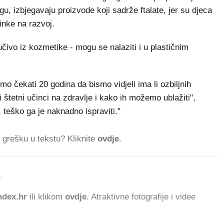
gu, izbjegavaju proizvode koji sadrže ftalate, jer su djeca
inke na razvoj.
ljučivo iz kozmetike - mogu se nalaziti i u plastičnim
mo čekati 20 godina da bismo vidjeli ima li ozbiljnih
 štetni učinci na zdravlje i kako ih možemo ublažiti",
 teško ga je naknadno ispraviti."
ti grešku u tekstu? Kliknite
ovdje
.
.
66.213 ČITATELJA
dex.hr
ili klikom
ovdje
. Atraktivne fotografije i videe