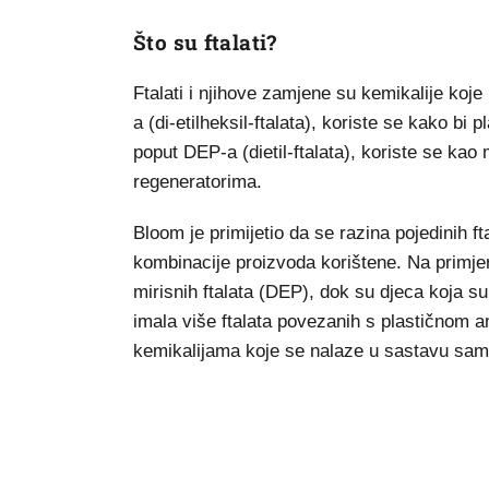
Što su ftalati?
Ftalati i njihove zamjene su kemikalije koj
a (di-etilheksil-ftalata), koriste se kako bi p
poput DEP-a (dietil-ftalata), koriste se ka
regeneratorima.
Bloom je primijetio da se razina pojedinih f
kombinacije proizvoda korištene. Na primjer,
mirisnih ftalata (DEP), dok su djeca koja s
imala više ftalata povezanih s plastičnom
kemikalijama koje se nalaze u sastavu sami