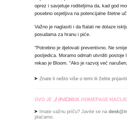
oprez i savjetuje roditeljima da, kad god mo
posebno osjetljiva na potencijalne štetne uč
Važno je naglasiti i da ftalati ne dolaze isk
posudama za hranu i piće.
"Potrebno je djelovati preventivno. Ne smije
posljedica. Moramo odmah utvrditi postoje li
rekao je Bloom. "Ako je razvoj već narušen,
Znate li nešto više o temi ili želite prijavi
OVO JE
.
HOMEPAGE NACIJE
Imate važnu priču? Javite se na
desk@in
plaćamo.