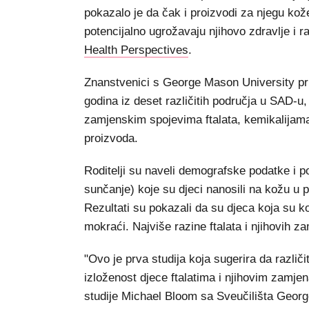
pokazalo je da čak i proizvodi za njegu kož
potencijalno ugrožavaju njihovo zdravlje i r
Health Perspectives
.
Znanstvenici s George Mason University prik
godina iz deset različitih područja u SAD-u, 
zamjenskim spojevima ftalata, kemikalijam
proizvoda.
Roditelji su naveli demografske podatke i p
sunčanje) koje su djeci nanosili na kožu u p
Rezultati su pokazali da su djeca koja su ko
mokraći. Najviše razine ftalata i njihovih z
"Ovo je prva studija koja sugerira da različi
izloženost djece ftalatima i njihovim zamje
studije Michael Bloom sa Sveučilišta Geor