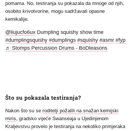
pomama. No, testiranja su pokazala da mnoge od njih,
osobito krivotvorine, mogu sadržavati opasne
kemikalije.
@liujucfo6ux
Dumpling squishy show time
#dumplingsquishy
#dumplings
#squishy
#asmr
#fyp
♬ Stomps Percussion Drums - BoDleasons
Što su pokazala testiranja?
Nakon što su se
roditelji požalili na snažan kemijski
miris
, gradsko vijeće Swanseaja u Ujedinjenom
Kraljevstvu provelo je testiranja na nekoliko primjeraka