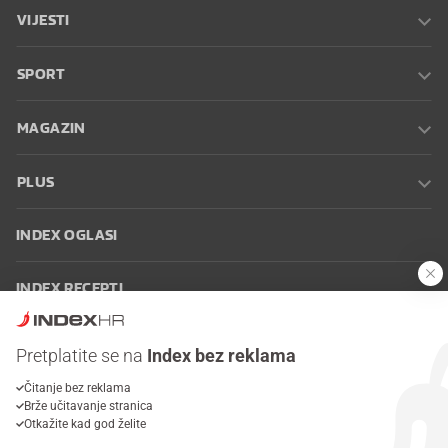
VIJESTI
SPORT
MAGAZIN
PLUS
INDEX OGLASI
INDEX RECEPTI
INFO
Pretplatite se na
Index bez reklama
Čitanje bez reklama
Oglašavanje
Zaposli se na Indexu
Kontakt
Impressum
Uvjeti
Brže učitavanje stranica
korištenja
Postavke kolačića
Otkažite kad god želite