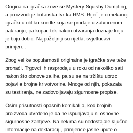
Originalna igračka zove se Mystery Squishy Dumpling,
a proizvodi je britanska tvrtka RMS. Riječ je o mekanoj
igrački u obliku knedle koja se prodaje u zatvorenom
pakiranju, pa kupac tek nakon otvaranja doznaje koju
je boju dobio. Najpoželjniji su rijetki, svjetlucavi
primjerci.
Zbog velike popularnosti originalne je igračke sve teže
pronaći. Trgovci ih rasprodaju u roku od nekoliko sati
nakon što obnove zalihe, pa su se na tržištu ubrzo
pojavile brojne krivotvorine. Mnoge od njih, pokazala
su testiranja, ne zadovoljavaju sigurnosne propise.
Osim prisutnosti opasnih kemikalija, kod brojnih
proizvoda utvrđeno je da ne ispunjavaju ni osnovne
sigurnosne zahtjeve. Na nekima su nedostajale ključne
informacije na deklaraciji, primjerice jasne upute o