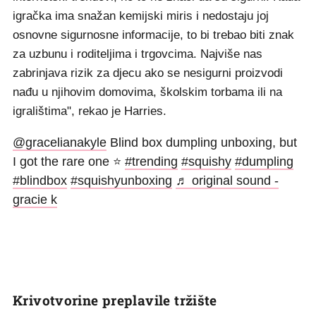
igračka ima snažan kemijski miris i nedostaju joj
osnovne sigurnosne informacije, to bi trebao biti znak
za uzbunu i roditeljima i trgovcima. Najviše nas
zabrinjava rizik za djecu ako se nesigurni proizvodi
nađu u njihovim domovima, školskim torbama ili na
igralištima", rekao je Harries.
@gracelianakyle
Blind box dumpling unboxing, but
I got the rare one ⭐️
#trending
#squishy
#dumpling
#blindbox
#squishyunboxing
♬ original sound -
gracie k
Krivotvorine preplavile tržište