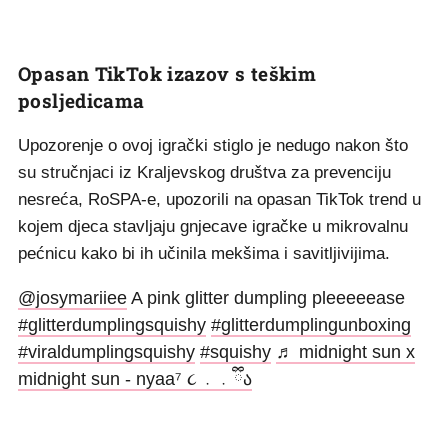
Opasan TikTok izazov s teškim
posljedicama
Upozorenje o ovoj igrački stiglo je nedugo nakon što
su stručnjaci iz Kraljevskog društva za prevenciju
nesreća, RoSPA-e, upozorili na opasan TikTok trend u
kojem djeca stavljaju gnjecave igračke u mikrovalnu
pećnicu kako bi ih učinila mekšima i savitljivijima.
@josymariiee
A pink glitter dumpling pleeeeease
#glitterdumplingsquishy
#glitterdumplingunboxing
#viraldumplingsquishy
#squishy
♬ midnight sun x
midnight sun - nyaa⁷ ૮ ․ ․ ྀིა