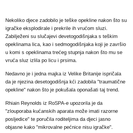
Nekoliko djece zadobilo je teške opekline nakon što su
igračke eksplodirale i prekrile ih vrućom sluzi.
Zabilježeni su slučajevi devetogodišnjaka s teškim
opeklinama lica, kao i sedmogodišnjaka koji je završio
u komi s opeklinama trećeg stupnja nakon što mu se
vruća sluz izlila po licu i prsima.
Nedavno je i jedna majka iz Velike Britanije ispričala
da je njezina desetogodišnja kći zadobila "traumatične
opekline" nakon što je pokušala oponašati taj trend.
Rhiain Reynolds iz RoSPA-e upozorila je da
"zlouporaba kućanskih aparata može imati razorne
posljedice" te poručila roditeljima da djeci jasno
objasne kako "mikrovalne pećnice nisu igračke".