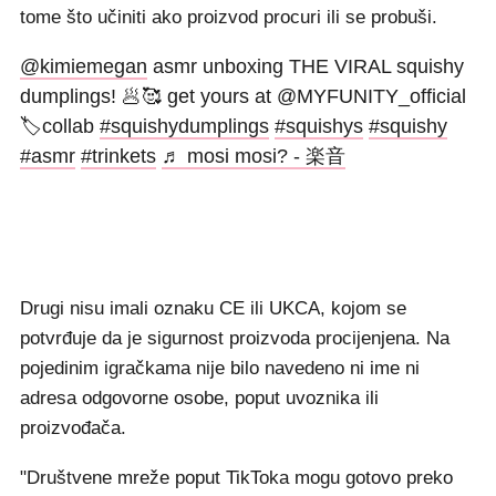
tome što učiniti ako proizvod procuri ili se probuši.
@kimiemegan
asmr unboxing THE VIRAL squishy
dumplings! 🥟🥰 get yours at @MYFUNITY_official
🏷️collab
#squishydumplings
#squishys
#squishy
#asmr
#trinkets
♬ mosi mosi? - 楽音
Drugi nisu imali oznaku CE ili UKCA, kojom se
potvrđuje da je sigurnost proizvoda procijenjena. Na
pojedinim igračkama nije bilo navedeno ni ime ni
adresa odgovorne osobe, poput uvoznika ili
proizvođača.
"Društvene mreže poput TikToka mogu gotovo preko