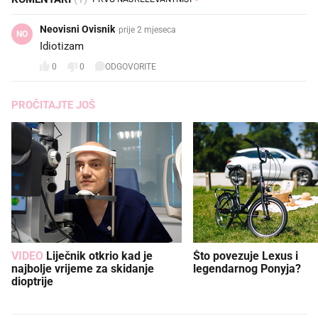
Neovisni Ovisnik
prije 2 mjeseca
NO
Idiotizam
0
0
ODGOVORITE
PROČITAJTE JOŠ
VIDEO
Liječnik otkrio kad je
Što povezuje Lexus i
najbolje vrijeme za skidanje
legendarnog Ponyja?
dioptrije