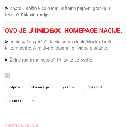
Znate li nešto više o temi ili želite prijaviti grešku u
tekstu? Kliknite
ovdje
.
Imate važnu priču? Javite se na
desk@index.hr
ili
klikom
ovdje
. Atraktivne fotografije i videe plaćamo.
Želite raditi na Indexu? Prijavite se
ovdje
.
#
djeca
#
kemikalije
#
igračke
#
opasnost
#
tiktok
PROČITAJTE JOŠ