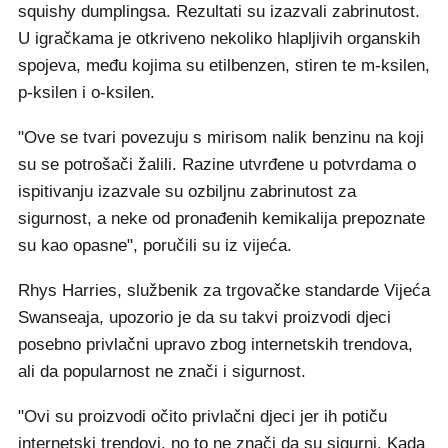
squishy dumplingsa. Rezultati su izazvali zabrinutost.
U igračkama je otkriveno nekoliko hlapljivih organskih
spojeva, među kojima su etilbenzen, stiren te m-ksilen,
p-ksilen i o-ksilen.
"Ove se tvari povezuju s mirisom nalik benzinu na koji
su se potrošači žalili. Razine utvrđene u potvrdama o
ispitivanju izazvale su ozbiljnu zabrinutost za
sigurnost, a neke od pronađenih kemikalija prepoznate
su kao opasne", poručili su iz vijeća.
Rhys Harries, službenik za trgovačke standarde Vijeća
Swanseaja, upozorio je da su takvi proizvodi djeci
posebno privlačni upravo zbog internetskih trendova,
ali da popularnost ne znači i sigurnost.
"Ovi su proizvodi očito privlačni djeci jer ih potiču
internetski trendovi, no to ne znači da su sigurni. Kada