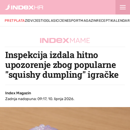
PRETPLATA
ZID
VIJESTI
OGLASI
CIJENE
SPORT
MAGAZIN
RECEPTI
KALENDAR
Inspekcija izdala hitno
upozorenje zbog popularne
"squishy dumpling" igračke
Index Magazin
Zadnja nadopuna: 09:17, 10. lipnja 2026.