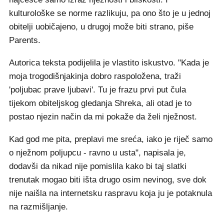
kulturološke se norme razlikuju, pa ono što je u jednoj
obitelji uobičajeno, u drugoj može biti strano, piše
Parents.
Autorica teksta podijelila je vlastito iskustvo. "Kada je
moja trogodišnjakinja dobro raspoložena, traži
'poljubac prave ljubavi'. Tu je frazu prvi put čula
tijekom obiteljskog gledanja Shreka, ali otad je to
postao njezin način da mi pokaže da želi nježnost.
Kad god me pita, preplavi me sreća, iako je riječ samo
o nježnom poljupcu - ravno u usta", napisala je,
dodavši da nikad nije pomislila kako bi taj slatki
trenutak mogao biti išta drugo osim nevinog, sve dok
nije naišla na internetsku raspravu koja ju je potaknula
na razmišljanje.