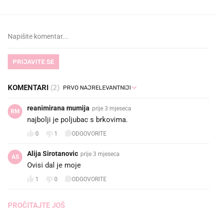
PRIJAVITE SE
KOMENTARI
(2)
reanimirana mumija
prije 3 mjeseca
RM
najbolji je poljubac s brkovima.
0
1
ODGOVORITE
Alija Sirotanovic
prije 3 mjeseca
AS
Ovisi dal je moje
1
0
ODGOVORITE
PROČITAJTE JOŠ