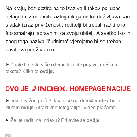
Na kraju, bez obzira na to izaziva li takav poljubac
nelagodu iz osobnih razloga ili ga netko doživljava kao
sladak izraz privrženosti, roditelji bi trebali raditi ono
što smatraju ispravnim za svoju obitelj. A svatko tko ih
zbog toga naziva "čudnima" vjerojatno bi se trebao
baviti svojim životom.
Znate li nešto više o temi ili želite prijaviti grešku u
tekstu? Kliknite
ovdje
.
Imate važnu priču? Javite se na
desk@index.hr
ili
klikom
ovdje
. Atraktivne fotografije i videe plaćamo.
Želite raditi na Indexu? Prijavite se
ovdje
.