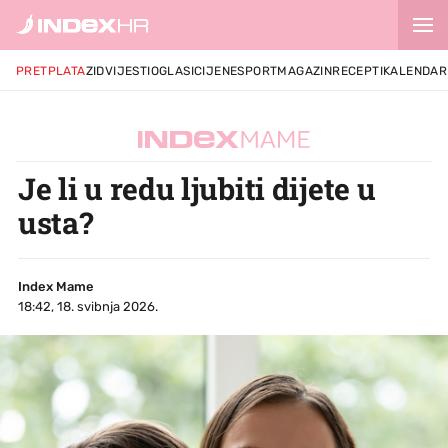
PRETPLATA
ZID
VIJESTI
OGLASI
CIJENE
SPORT
MAGAZIN
RECEPTI
KALENDAR
Je li u redu ljubiti dijete u
usta?
Index Mame
18:42, 18. svibnja 2026.