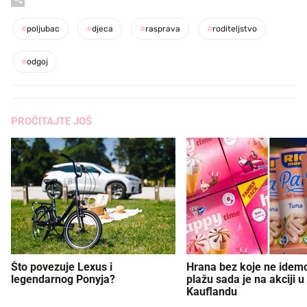
#
poljubac
#
djeca
#
rasprava
#
roditeljstvo
#
odgoj
PROČITAJTE JOŠ
Što povezuje Lexus i
Hrana bez koje ne idem
legendarnog Ponyja?
plažu sada je na akciji u
Kauflandu