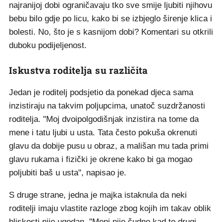
najranijoj dobi ograničavaju tko sve smije ljubiti njihovu
bebu bilo gdje po licu, kako bi se izbjeglo širenje klica i
bolesti. No, što je s kasnijom dobi? Komentari su otkrili
duboku podijeljenost.
Iskustva roditelja su različita
Jedan je roditelj podsjetio da ponekad djeca sama
inzistiraju na takvim poljupcima, unatoč suzdržanosti
roditelja. "Moj dvoipolgodišnjak inzistira na tome da
mene i tatu ljubi u usta. Tata često pokuša okrenuti
glavu da dobije pusu u obraz, a mališan mu tada primi
glavu rukama i fizički je okrene kako bi ga mogao
poljubiti baš u usta", napisao je.
S druge strane, jedna je majka istaknula da neki
roditelji imaju vlastite razloge zbog kojih im takav oblik
bliskosti nije ugodan. "Meni nije čudno kad to drugi