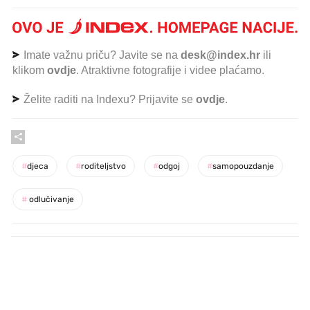
Imate važnu priču? Javite se na
desk@index.hr
ili
klikom
ovdje
. Atraktivne fotografije i videe plaćamo.
Želite raditi na Indexu? Prijavite se
ovdje
.
#
djeca
#
roditeljstvo
#
odgoj
#
samopouzdanje
#
odlučivanje
PROČITAJTE JOŠ