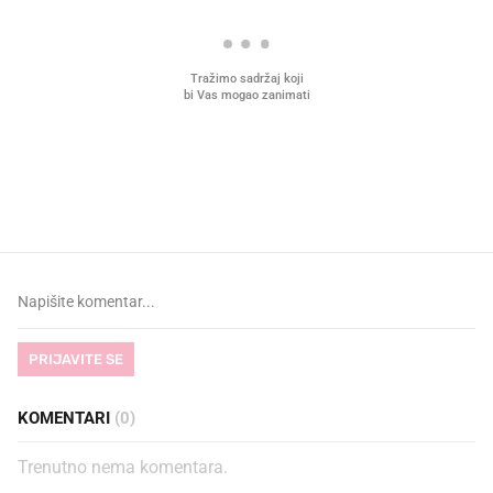
VIDEO
Liječnik otkrio kad je
Što povezuje Lexus i
najbolje vrijeme za skidanje
legendarnog Ponyja?
dioptrije
PRIJAVITE SE
KOMENTARI
(0)
Trenutno nema komentara.