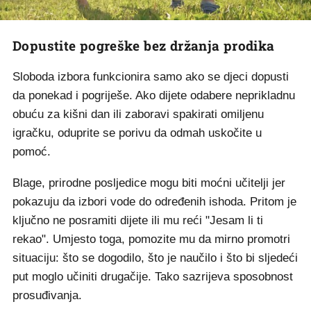
Dopustite pogreške bez držanja prodika
Sloboda izbora funkcionira samo ako se djeci dopusti
da ponekad i pogriješe. Ako dijete odabere neprikladnu
obuću za kišni dan ili zaboravi spakirati omiljenu
igračku, oduprite se porivu da odmah uskočite u
pomoć.
Blage, prirodne posljedice mogu biti moćni učitelji jer
pokazuju da izbori vode do određenih ishoda. Pritom je
ključno ne posramiti dijete ili mu reći "Jesam li ti
rekao". Umjesto toga, pomozite mu da mirno promotri
situaciju: što se dogodilo, što je naučilo i što bi sljedeći
put moglo učiniti drugačije. Tako sazrijeva sposobnost
prosuđivanja.