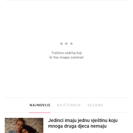
PROČITAJTE JOŠ
VIDEO
Liječnik otkrio kad je
Što povezuje Lexus i
najbolje vrijeme za skidanje
legendarnog Ponyja?
dioptrije
NAJNOVIJE
NAJČITANIJE
VEZANO
Jedinci imaju jednu vještinu koju
mnoga druga djeca nemaju