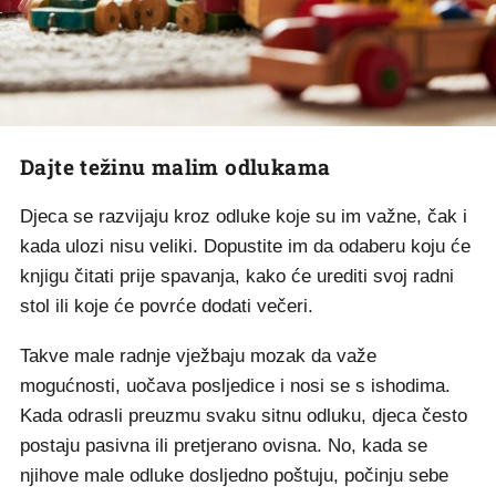
Dajte težinu malim odlukama
Djeca se razvijaju kroz odluke koje su im važne, čak i
kada ulozi nisu veliki. Dopustite im da odaberu koju će
knjigu čitati prije spavanja, kako će urediti svoj radni
stol ili koje će povrće dodati večeri.
Takve male radnje vježbaju mozak da važe
mogućnosti, uočava posljedice i nosi se s ishodima.
Kada odrasli preuzmu svaku sitnu odluku, djeca često
postaju pasivna ili pretjerano ovisna. No, kada se
njihove male odluke dosljedno poštuju, počinju sebe