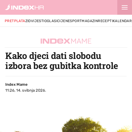
PRETPLATA
ZID
VIJESTI
OGLASI
CIJENE
SPORT
MAGAZIN
RECEPTI
KALENDAR
Kako djeci dati slobodu
izbora bez gubitka kontrole
Index Mame
11:26, 14. svibnja 2026.