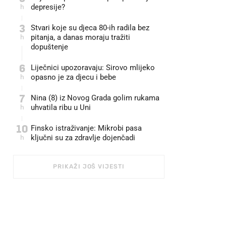
h
depresije?
3
Stvari koje su djeca 80-ih radila bez
h
pitanja, a danas moraju tražiti
dopuštenje
6
Liječnici upozoravaju: Sirovo mlijeko
h
opasno je za djecu i bebe
7
Nina (8) iz Novog Grada golim rukama
h
uhvatila ribu u Uni
10
Finsko istraživanje: Mikrobi pasa
h
ključni su za zdravlje dojenčadi
PRIKAŽI JOŠ VIJESTI