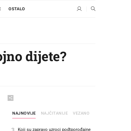
E
OSTALO
jno dijete?
NAJNOVIJE
NAJČITANIJE
VEZANO
3
Koji su zapravo uzroci podtporođajne