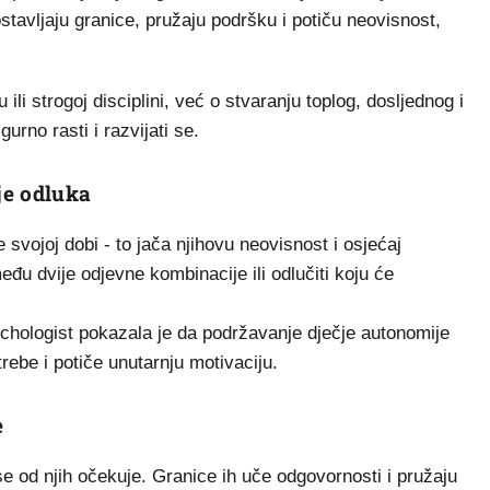
postavljaju granice, pružaju podršku i potiču neovisnost,
ili strogoj disciplini, već o stvaranju toplog, dosljednog i
urno rasti i razvijati se.
je odluka
svojoj dobi - to jača njihovu neovisnost i osjećaj
đu dvije odjevne kombinacije ili odlučiti koju će
chologist pokazala je da podržavanje dječje autonomije
ebe i potiče unutarnju motivaciju.
e
se od njih očekuje. Granice ih uče odgovornosti i pružaju