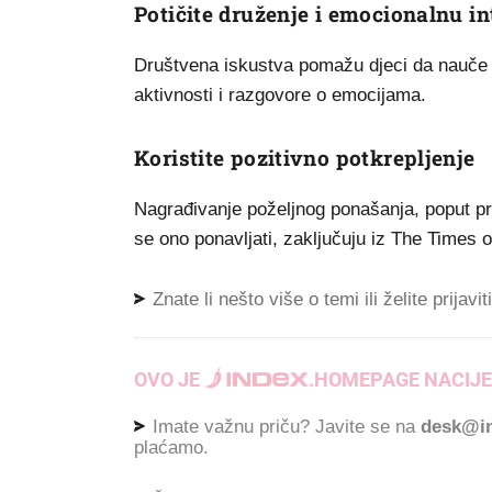
Potičite druženje i emocionalnu in
Društvena iskustva pomažu djeci da nauče s
aktivnosti i razgovore o emocijama.
Koristite pozitivno potkrepljenje
Nagrađivanje poželjnog ponašanja, poput pris
se ono ponavljati, zaključuju iz The Times o
Znate li nešto više o temi ili želite prijavi
OVO JE
.
HOMEPAGE NACIJE
Imate važnu priču? Javite se na
desk@in
plaćamo.