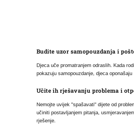
Budite uzor samopouzdanja i poš
Djeca uče promatranjem odraslih. Kada rodit
pokazuju samopouzdanje, djeca oponašaju 
Učite ih rješavanju problema i otp
Nemojte uvijek "spašavati" dijete od prob
učiniti postavljanjem pitanja, usmjeravanj
rješenje.