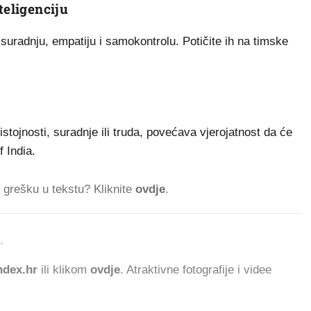
teligenciju
uradnju, empatiju i samokontrolu. Potičite ih na timske
tojnosti, suradnje ili truda, povećava vjerojatnost da će
f India.
ti grešku u tekstu? Kliknite
ovdje
.
.
825.771 ČITATELJ
dex.hr
ili klikom
ovdje
. Atraktivne fotografije i videe