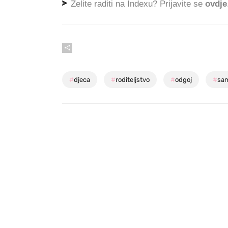
Želite raditi na Indexu? Prijavite se
ovdje
#
djeca
#
roditeljstvo
#
odgoj
#
sa