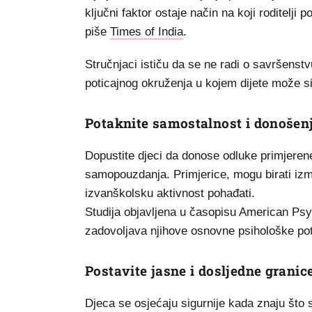
ključni faktor ostaje način na koji roditelji 
piše
Times of India
.
Stručnjaci ističu da se ne radi o savršenstvu 
poticajnog okruženja u kojem dijete može sig
Potaknite samostalnost i donošen
Dopustite djeci da donose odluke primjerene 
samopouzdanja. Primjerice, mogu birati izme
izvanškolsku aktivnost pohađati.
Studija objavljena u časopisu American Psy
zadovoljava njihove osnovne psihološke potr
Postavite jasne i dosljedne granic
Djeca se osjećaju sigurnije kada znaju što 